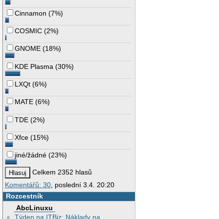
Cinnamon
(
7%
)
COSMIC
(
2%
)
GNOME
(
18%
)
KDE Plasma
(
30%
)
LXQt
(
6%
)
MATE
(
6%
)
TDE
(
2%
)
Xfce
(
15%
)
jiné/žádné
(
23%
)
Celkem 2352 hlasů
Komentářů: 30
, poslední 3.4. 20:20
Rozcestník
AbcLinuxu
Týden na ITBiz: Náklady na