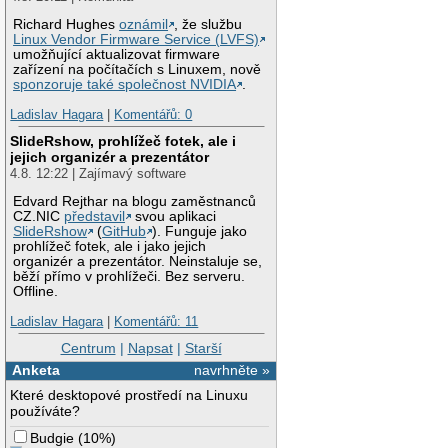
Richard Hughes
oznámil
, že službu
Linux Vendor Firmware Service (LVFS)
umožňující aktualizovat firmware
zařízení na počítačích s Linuxem, nově
sponzoruje také společnost NVIDIA
.
Ladislav Hagara
|
Komentářů: 0
SlideRshow, prohlížeč fotek, ale i
jejich organizér a prezentátor
4.8. 12:22 | Zajímavý software
Edvard Rejthar na blogu zaměstnanců
CZ.NIC
představil
svou aplikaci
SlideRshow
(
GitHub
). Funguje jako
prohlížeč fotek, ale i jako jejich
organizér a prezentátor. Neinstaluje se,
běží přímo v prohlížeči. Bez serveru.
Offline.
Ladislav Hagara
|
Komentářů: 11
Centrum
|
Napsat
|
Starší
Anketa
navrhněte »
Které desktopové prostředí na Linuxu
používáte?
Budgie
(
10%
)