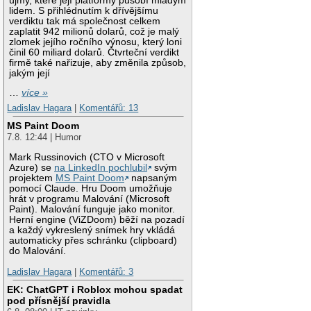
újmy, které její platformy působí mladým
lidem. S přihlédnutím k dřívějšímu
verdiktu tak má společnost celkem
zaplatit 942 milionů dolarů, což je malý
zlomek jejího ročního výnosu, který loni
činil 60 miliard dolarů. Čtvrteční verdikt
firmě také nařizuje, aby změnila způsob,
jakým její
…
více »
Ladislav Hagara
|
Komentářů: 13
MS Paint Doom
7.8. 12:44 | Humor
Mark Russinovich (CTO v Microsoft
Azure) se
na LinkedIn pochlubil
svým
projektem
MS Paint Doom
napsaným
pomocí Claude. Hru Doom umožňuje
hrát v programu Malování (Microsoft
Paint). Malování funguje jako monitor.
Herní engine (ViZDoom) běží na pozadí
a každý vykreslený snímek hry vkládá
automaticky přes schránku (clipboard)
do Malování.
Ladislav Hagara
|
Komentářů: 3
EK: ChatGPT i Roblox mohou spadat
pod přísnější pravidla