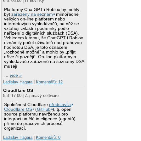
6.8. 08:00 | IT novinky
Platformy ChatGPT i Roblox by mohly
být
zařazeny na seznam
mimořádně
velkých on-line platforem nebo
internetových vyhledávačů, na něž se
vztahují zvláštní podmínky podle
nařízení o digitálních službách (DSA).
Vzhledem k tomu, že ChatGPT i Roblox
oznámily počet uživatelů nad prahovou
hodnotou DSA, je toto označení
„rozhodně možné“ a mohlo by „přijít
dříve či později“. On-line platformy a
vyhledávače zařazené na seznamy DSA
musejí
…
více »
Ladislav Hagara
|
Komentářů: 12
Cloudflare OS
5.8. 17:00 | Zajímavý software
Společnost Cloudflare
představila
Cloudflare OS
(
GitHub
), tj. open
source platformu navrženou pro
integraci umělé inteligence (agentů)
přímo do pracovních procesů
organizací.
Ladislav Hagara
|
Komentářů: 0