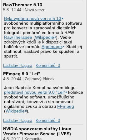
RawTherapee 5.13
5.8. 12:44 | Nová verze
Byla vydána nová verze 5.13
svobodného multiplatformního softwaru
pro konverzi a zpracování digitálních
fotografií primárně ve formátů RAW
RawTherapee
(
Wikipedie
). Vedle
zdrojových kódů je k dispozici také
balíček ve formátu
AppImage
. Stačí jej
stáhnout, nastavit právo ke spuštění a
spustit.
Ladislav Hagara
|
Komentářů: 0
FFmpeg 9.0 "Lei"
4.8. 20:44 | Zajímavý článek
Jean-Baptiste Kempf na svém blogu
představil novou verzi 9.0 "Lei"
kolekce
svobodného softwaru umožňujícího
nahrávání, konverzi a streamovaní
digitálního zvuku a obrazu
FFmpeg
(
Wikipedie
).
Ladislav Hagara
|
Komentářů: 0
NVIDIA sponzorem služby Linux
Vendor Firmware Service (LVFS)
4.8. 20:11 | Komunita