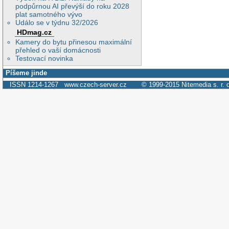
podpůrnou AI převýší do roku 2028
plat samotného vývo
Událo se v týdnu 32/2026
HDmag.cz
Kamery do bytu přinesou maximální
přehled o vaší domácnosti
Testovací novinka
Píšeme jinde
ISSN 1214-1267
www.czech-server.cz
© 1999-2015
Nitemedia s. r. 