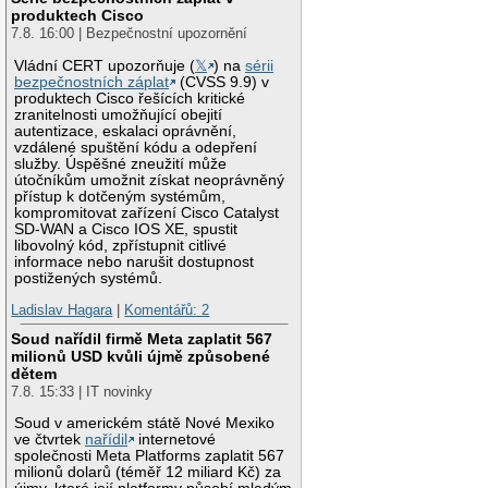
produktech Cisco
7.8. 16:00 | Bezpečnostní upozornění
Vládní CERT upozorňuje (
𝕏
) na
sérii
bezpečnostních záplat
(CVSS 9.9) v
produktech Cisco řešících kritické
zranitelnosti umožňující obejití
autentizace, eskalaci oprávnění,
vzdálené spuštění kódu a odepření
služby. Úspěšné zneužití může
útočníkům umožnit získat neoprávněný
přístup k dotčeným systémům,
kompromitovat zařízení Cisco Catalyst
SD-WAN a Cisco IOS XE, spustit
libovolný kód, zpřístupnit citlivé
informace nebo narušit dostupnost
postižených systémů.
Ladislav Hagara
|
Komentářů: 2
Soud nařídil firmě Meta zaplatit 567
milionů USD kvůli újmě způsobené
dětem
7.8. 15:33 | IT novinky
Soud v americkém státě Nové Mexiko
ve čtvrtek
nařídil
internetové
společnosti Meta Platforms zaplatit 567
milionů dolarů (téměř 12 miliard Kč) za