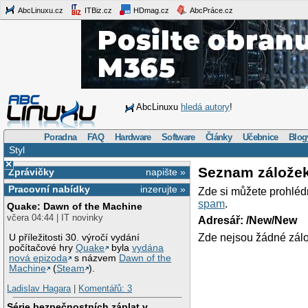
AbcLinuxu.cz
ITBiz.cz
HDmag.cz
AbcPráce.cz
AbcLinuxu
hledá autory
!
Poradna
FAQ
Hardware
Software
Články
Učebnice
Blog
Styl
×
Seznam zálože
Zprávičky
napište »
Pracovní nabídky
inzerujte »
Zde si můžete prohléd
spam
.
Quake: Dawn of the Machine
včera 04:44 | IT novinky
Adresář: /New/New
Zde nejsou žádné zálo
U příležitosti 30. výročí vydání
počítačové hry
Quake
byla
vydána
nová epizoda
s názvem
Dawn of the
Machine
(
Steam
).
Ladislav Hagara
|
Komentářů: 3
Série bezpečnostních záplat v