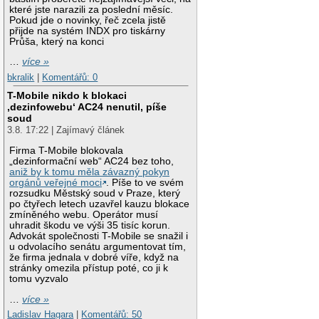
které jste narazili za poslední měsíc.
Pokud jde o novinky, řeč zcela jistě
přijde na systém INDX pro tiskárny
Průša, který na konci
…
více »
bkralik
|
Komentářů: 0
T-Mobile nikdo k blokaci
‚dezinfowebu‘ AC24 nenutil, píše
soud
3.8. 17:22 | Zajímavý článek
Firma T-Mobile blokovala
„dezinformační web“ AC24 bez toho,
aniž by k tomu měla závazný pokyn
orgánů veřejné moci
. Píše to ve svém
rozsudku Městský soud v Praze, který
po čtyřech letech uzavřel kauzu blokace
zmíněného webu. Operátor musí
uhradit škodu ve výši 35 tisíc korun.
Advokát společnosti T-Mobile se snažil i
u odvolacího senátu argumentovat tím,
že firma jednala v dobré víře, když na
stránky omezila přístup poté, co ji k
tomu vyzvalo
…
více »
Ladislav Hagara
|
Komentářů: 50