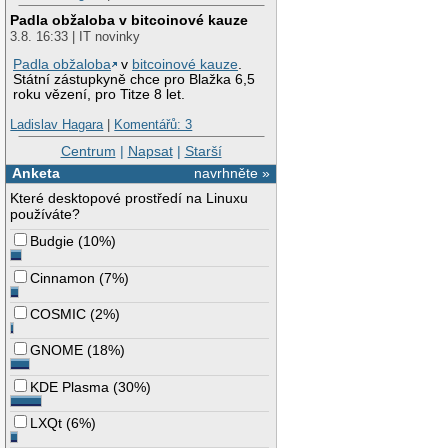
Padla obžaloba v bitcoinové kauze
3.8. 16:33 | IT novinky
Padla obžaloba
v
bitcoinové kauze
.
Státní zástupkyně chce pro Blažka 6,5
roku vězení, pro Titze 8 let.
Ladislav Hagara
|
Komentářů: 3
Centrum
|
Napsat
|
Starší
Anketa
navrhněte »
Které desktopové prostředí na Linuxu
používáte?
Budgie
(
10%
)
Cinnamon
(
7%
)
COSMIC
(
2%
)
GNOME
(
18%
)
KDE Plasma
(
30%
)
LXQt
(
6%
)