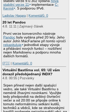
stabilní verze 9.0.302 vydána
nová
stabilní verze 11
implementace
C-
Kermit
. S podporou IPv6.
Ladislav Hagara
|
Komentářů: 0
20 let Pandoc
4.8. 11:11 | Zajímavý článek
První verze konverzního nástroje
Pandoc
byla vydána před 20 lety. Jeho
autor John MacFarlane při tomto výročí
rekapituluje
jednotlivé etapy vývoje
a přidávání nových funkcí – rozšíření
nejen Markdownu a podporu mnoha
dalších formátů.
|🇵🇸
|
Komentářů: 0
Virtuální Bastlírna vol. 65: Už vám
dorazil předobjednaný INDX?
4.8. 00:55 | Pozvánky
Srpen přinesl nejen další spalující
vedro, ale také Virtuální Bastlírnu s
neméně žhavými novinkami. Využijte
tedy předpovědi na deštivý čtvrteční
večer a od 20:00 se připojte online k
tomuto neformálnímu setkání kutilů,
techniků a vědců, kde se strahovskými
bastlíři proberete nejzajímavější věci, na