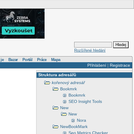
Rozšířené hledání
 je
Bazar
Portál
Práce
Mapa
Přihlášení
|
Registrace
Struktura adresářů
kořenový adresář
Bookmrk
Bookmrk
SEO Insight Tools
New
New
Nora
NewBookMark
Seo Metrics Checker