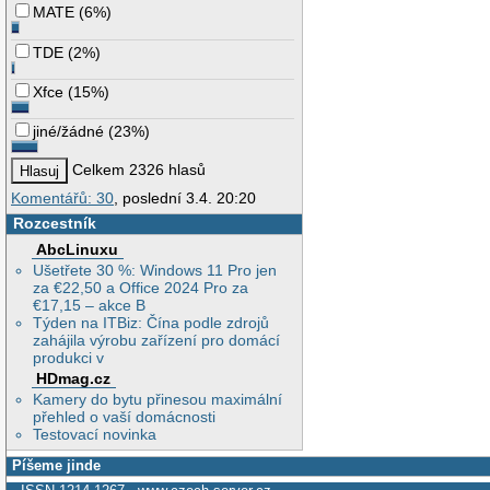
MATE
(
6%
)
TDE
(
2%
)
Xfce
(
15%
)
jiné/žádné
(
23%
)
Celkem 2326 hlasů
Komentářů: 30
, poslední 3.4. 20:20
Rozcestník
AbcLinuxu
Ušetřete 30 %: Windows 11 Pro jen
za €22,50 a Office 2024 Pro za
€17,15 – akce B
Týden na ITBiz: Čína podle zdrojů
zahájila výrobu zařízení pro domácí
produkci v
HDmag.cz
Kamery do bytu přinesou maximální
přehled o vaší domácnosti
Testovací novinka
Píšeme jinde