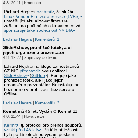
4.8. 20:11 | Komunita
Richard Hughes
oznámil
, že službu
Linux Vendor Firmware Service (LVFS)
umožňující aktualizovat firmware
zařízení na počítačích s Linuxem, nově
sponzoruje také společnost NVIDIA
.
Ladislav Hagara
|
Komentářů: 1
SlideRshow, prohlížeč fotek, ale i
jejich organizér a prezentátor
4.8. 12:22 | Zajímavý software
Edvard Rejthar na blogu zaměstnanců
CZ.NIC
představil
svou aplikaci
SlideRshow
(
GitHub
). Funguje jako
prohlížeč fotek, ale i jako jejich
organizér a prezentátor. Neinstaluje se,
běží přímo v prohlížeči. Bez serveru.
Offline.
Ladislav Hagara
|
Komentářů: 3
Kermit má 45 let. Vydán C-Kermit 11
4.8. 11:44 | Nová verze
Kermit
, tj. protokol pro přenos souborů,
vznikl před 45 lety
. Při této příležitosti
byla po 15 letech od vydání poslední