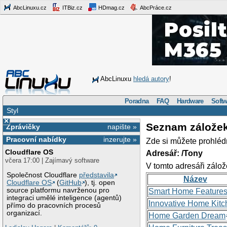
AbcLinuxu.cz
ITBiz.cz
HDmag.cz
AbcPráce.cz
AbcLinuxu
hledá autory
!
Poradna
FAQ
Hardware
Softw
Styl
×
Seznam zálože
Zprávičky
napište »
Pracovní nabídky
inzerujte »
Zde si můžete prohléd
Cloudflare OS
Adresář: /Tony
včera 17:00 | Zajímavý software
V tomto adresáři zálož
Společnost Cloudflare
představila
Název
Cloudflare OS
(
GitHub
), tj. open
source platformu navrženou pro
Smart Home Feature
integraci umělé inteligence (agentů)
Innovative Home Kitc
přímo do pracovních procesů
organizací.
Home Garden Dream