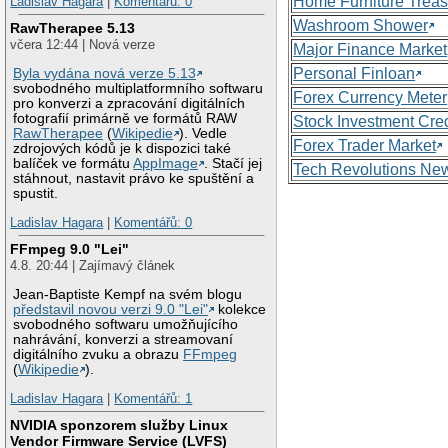
Home Furniture Treas
Ladislav Hagara
|
Komentářů: 0
Washroom Shower
RawTherapee 5.13
včera 12:44 | Nová verze
Major Finance Market
Personal Finloan
Byla vydána nová verze 5.13
svobodného multiplatformního softwaru
Forex Currency Meter
pro konverzi a zpracování digitálních
fotografií primárně ve formátů RAW
Stock Investment Cred
RawTherapee
(
Wikipedie
). Vedle
Forex Trader Market
zdrojových kódů je k dispozici také
balíček ve formátu
AppImage
. Stačí jej
Tech Revolutions Ne
stáhnout, nastavit právo ke spuštění a
spustit.
Ladislav Hagara
|
Komentářů: 0
FFmpeg 9.0 "Lei"
4.8. 20:44 | Zajímavý článek
Jean-Baptiste Kempf na svém blogu
představil novou verzi 9.0 "Lei"
kolekce
svobodného softwaru umožňujícího
nahrávání, konverzi a streamovaní
digitálního zvuku a obrazu
FFmpeg
(
Wikipedie
).
Ladislav Hagara
|
Komentářů: 1
NVIDIA sponzorem služby Linux
Vendor Firmware Service (LVFS)