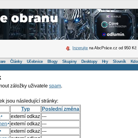
Inzerujte
na AbcPráce.cz od 950 Kč
are
Články
Učebnice
Blogy
Skupiny
Desktopy
Hry
Slovník
Kdo
k
nout záložky uživatele
spam
.
ek jsou následující stránky:
Typ
Poslední změna
s
externí odkaz
---
hen
externí odkaz
---
externí odkaz
---