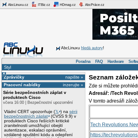
AbcLinuxu.cz
ITBiz.cz
HDmag.cz
AbcPráce.cz
AbcLinuxu
hledá autory
!
Poradna
FAQ
Hardware
Softw
Styl
×
Seznam zálože
Zprávičky
napište »
Pracovní nabídky
inzerujte »
Zde si můžete prohléd
Série bezpečnostních záplat v
Adresář: /Tech Revo
produktech Cisco
V tomto adresáři zálož
včera 16:00 | Bezpečnostní upozornění
Vládní CERT upozorňuje (
𝕏
) na
sérii
bezpečnostních záplat
(CVSS 9.9) v
produktech Cisco řešících kritické
Tech Revolutions Ne
zranitelnosti umožňující obejití
autentizace, eskalaci oprávnění,
https://techrevolutio
vzdálené spuštění kódu a odepření