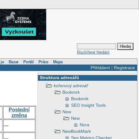
Rozšířené hledání
 je
Bazar
Portál
Práce
Mapa
Přihlášení
|
Registrace
Struktura adresářů
kořenový adresář
Bookmrk
Bookmrk
SEO Insight Tools
Poslední
New
změna
New
Nora
---
NewBookMark
Seo Metrics Checker
---