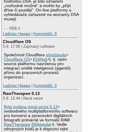
hodnotou DSA, je toto označení
„rozhodně možné“ a mohlo by „přijít
dříve či později“. On-line platformy a
vyhledávače zařazené na seznamy DSA
musejí
…
více »
Ladislav Hagara
|
Komentářů: 9
Cloudflare OS
5.8. 17:00 | Zajímavý software
Společnost Cloudflare
představila
Cloudflare OS
(
GitHub
), tj. open
source platformu navrženou pro
integraci umělé inteligence (agentů)
přímo do pracovních procesů
organizací.
Ladislav Hagara
|
Komentářů: 0
RawTherapee 5.13
5.8. 12:44 | Nová verze
Byla vydána nová verze 5.13
svobodného multiplatformního softwaru
pro konverzi a zpracování digitálních
fotografií primárně ve formátů RAW
RawTherapee
(
Wikipedie
). Vedle
zdrojových kódů je k dispozici také