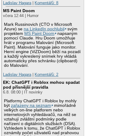
Ladislav Hagara
|
Komentářů: 8
MS Paint Doom
včera 12:44 | Humor
Mark Russinovich (CTO v Microsoft
Azure) se
na LinkedIn pochlubil
svým
projektem
MS Paint Doom
napsaným
pomocí Claude. Hru Doom umožňuje
hrát v programu Malování (Microsoft
Paint). Malování funguje jako monitor.
Herní engine (ViZDoom) běží na pozadí
a každý vykreslený snímek hry vkládá
automaticky přes schránku (clipboard)
do Malování.
Ladislav Hagara
|
Komentářů: 2
EK: ChatGPT i Roblox mohou spadat
pod přísnější pravidla
6.8. 08:00 | IT novinky
Platformy ChatGPT i Roblox by mohly
být
zařazeny na seznam
mimořádně
velkých on-line platforem nebo
internetových vyhledávačů, na něž se
vztahují zvláštní podmínky podle
nařízení o digitálních službách (DSA).
Vzhledem k tomu, že ChatGPT i Roblox
oznámily počet uživatelů nad prahovou