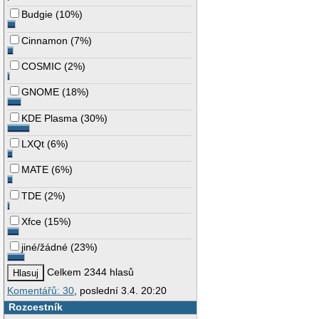
Budgie
(
10%
)
Cinnamon
(
7%
)
COSMIC
(
2%
)
GNOME
(
18%
)
KDE Plasma
(
30%
)
LXQt
(
6%
)
MATE
(
6%
)
TDE
(
2%
)
Xfce
(
15%
)
jiné/žádné
(
23%
)
Celkem 2344 hlasů
Komentářů: 30
, poslední 3.4. 20:20
Rozcestník