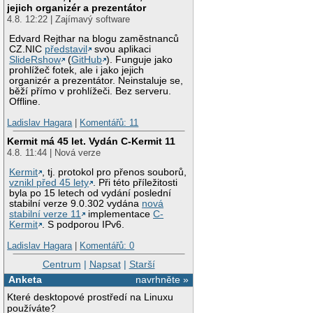
jejich organizér a prezentátor
4.8. 12:22 | Zajímavý software
Edvard Rejthar na blogu zaměstnanců
CZ.NIC
představil
svou aplikaci
SlideRshow
(
GitHub
). Funguje jako
prohlížeč fotek, ale i jako jejich
organizér a prezentátor. Neinstaluje se,
běží přímo v prohlížeči. Bez serveru.
Offline.
Ladislav Hagara
|
Komentářů: 11
Kermit má 45 let. Vydán C-Kermit 11
4.8. 11:44 | Nová verze
Kermit
, tj. protokol pro přenos souborů,
vznikl před 45 lety
. Při této příležitosti
byla po 15 letech od vydání poslední
stabilní verze 9.0.302 vydána
nová
stabilní verze 11
implementace
C-
Kermit
. S podporou IPv6.
Ladislav Hagara
|
Komentářů: 0
Centrum
|
Napsat
|
Starší
Anketa
navrhněte »
Které desktopové prostředí na Linuxu
používáte?