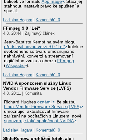
balíček ve formátu
AppImage
. Stačí jej
stáhnout, nastavit právo ke spuštění a
spustit.
Ladislav Hagara
|
Komentářů: 0
FFmpeg 9.0 "Lei"
4.8. 20:44 | Zajímavý článek
Jean-Baptiste Kempf na svém blogu
představil novou verzi 9.0 "Lei"
kolekce
svobodného softwaru umožňujícího
nahrávání, konverzi a streamovaní
digitálního zvuku a obrazu
FFmpeg
(
Wikipedie
).
Ladislav Hagara
|
Komentářů: 0
NVIDIA sponzorem služby Linux
Vendor Firmware Service (LVFS)
4.8. 20:11 | Komunita
Richard Hughes
oznámil
, že službu
Linux Vendor Firmware Service (LVFS)
umožňující aktualizovat firmware
zařízení na počítačích s Linuxem, nově
sponzoruje také společnost NVIDIA
.
Ladislav Hagara
|
Komentářů: 0
SlideRshow, prohlížeč fotek, ale i