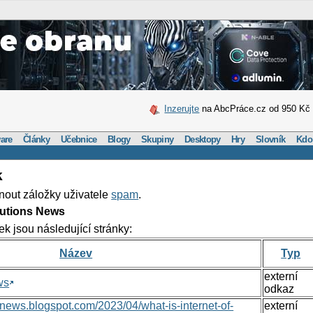
Inzerujte
na AbcPráce.cz od 950 Kč
are
Články
Učebnice
Blogy
Skupiny
Desktopy
Hry
Slovník
Kdo
k
nout záložky uživatele
spam
.
lutions News
ek jsou následující stránky:
Název
Typ
externí
ws
odkaz
nsnews.blogspot.com/2023/04/what-is-internet-of-
externí