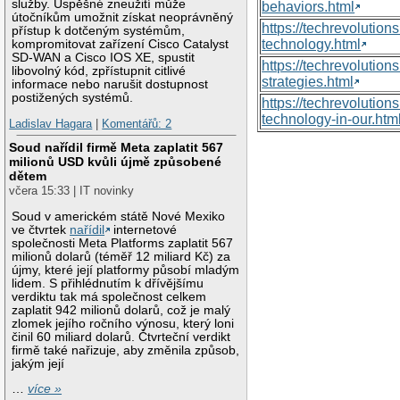
služby. Úspěšné zneužití může
behaviors.html
útočníkům umožnit získat neoprávněný
https://techrevoluti
přístup k dotčeným systémům,
technology.html
kompromitovat zařízení Cisco Catalyst
SD-WAN a Cisco IOS XE, spustit
https://techrevolutio
libovolný kód, zpřístupnit citlivé
strategies.html
informace nebo narušit dostupnost
postižených systémů.
https://techrevolutio
technology-in-our.htm
Ladislav Hagara
|
Komentářů: 2
Soud nařídil firmě Meta zaplatit 567
milionů USD kvůli újmě způsobené
dětem
včera 15:33 | IT novinky
Soud v americkém státě Nové Mexiko
ve čtvrtek
nařídil
internetové
společnosti Meta Platforms zaplatit 567
milionů dolarů (téměř 12 miliard Kč) za
újmy, které její platformy působí mladým
lidem. S přihlédnutím k dřívějšímu
verdiktu tak má společnost celkem
zaplatit 942 milionů dolarů, což je malý
zlomek jejího ročního výnosu, který loni
činil 60 miliard dolarů. Čtvrteční verdikt
firmě také nařizuje, aby změnila způsob,
jakým její
…
více »