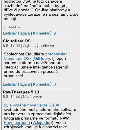
hodnotou DSA, je toto označení
„rozhodně možné“ a mohlo by „přijít
dříve či později“. On-line platformy a
vyhledávače zařazené na seznamy DSA
musejí
…
více »
Ladislav Hagara
|
Komentářů: 9
Cloudflare OS
5.8. 17:00 | Zajímavý software
Společnost Cloudflare
představila
Cloudflare OS
(
GitHub
), tj. open
source platformu navrženou pro
integraci umělé inteligence (agentů)
přímo do pracovních procesů
organizací.
Ladislav Hagara
|
Komentářů: 0
RawTherapee 5.13
5.8. 12:44 | Nová verze
Byla vydána nová verze 5.13
svobodného multiplatformního softwaru
pro konverzi a zpracování digitálních
fotografií primárně ve formátů RAW
RawTherapee
(
Wikipedie
). Vedle
zdrojových kódů je k dispozici také