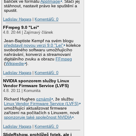
balíček ve formátu
AppImage
. Stačí jej
stáhnout, nastavit právo ke spuštění a
spustit.
Ladislav Hagara
|
Komentářů: 0
FFmpeg 9.0 "Lei"
4.8. 20:44 | Zajímavý článek
Jean-Baptiste Kempf na svém blogu
představil novou verzi 9.0 "Lei"
kolekce
svobodného softwaru umožňujícího
nahrávání, konverzi a streamovaní
digitálního zvuku a obrazu
FFmpeg
(
Wikipedie
).
Ladislav Hagara
|
Komentářů: 0
NVIDIA sponzorem služby Linux
Vendor Firmware Service (LVFS)
4.8. 20:11 | Komunita
Richard Hughes
oznámil
, že službu
Linux Vendor Firmware Service (LVFS)
umožňující aktualizovat firmware
zařízení na počítačích s Linuxem, nově
sponzoruje také společnost NVIDIA
.
Ladislav Hagara
|
Komentářů: 0
SlideRshow, prohlížeč fotek, ale i