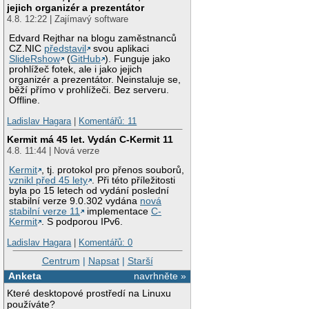
jejich organizér a prezentátor
4.8. 12:22 | Zajímavý software
Edvard Rejthar na blogu zaměstnanců
CZ.NIC
představil
svou aplikaci
SlideRshow
(
GitHub
). Funguje jako
prohlížeč fotek, ale i jako jejich
organizér a prezentátor. Neinstaluje se,
běží přímo v prohlížeči. Bez serveru.
Offline.
Ladislav Hagara
|
Komentářů: 11
Kermit má 45 let. Vydán C-Kermit 11
4.8. 11:44 | Nová verze
Kermit
, tj. protokol pro přenos souborů,
vznikl před 45 lety
. Při této příležitosti
byla po 15 letech od vydání poslední
stabilní verze 9.0.302 vydána
nová
stabilní verze 11
implementace
C-
Kermit
. S podporou IPv6.
Ladislav Hagara
|
Komentářů: 0
Centrum
|
Napsat
|
Starší
Anketa
navrhněte »
Které desktopové prostředí na Linuxu
používáte?