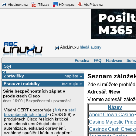
AbcLinuxu.cz
ITBiz.cz
HDmag.cz
AbcPráce.cz
AbcLinuxu
hledá autory
!
Poradna
FAQ
Hardware
Softw
Styl
×
Seznam zálože
Zprávičky
napište »
Pracovní nabídky
inzerujte »
Zde si můžete prohléd
Série bezpečnostních záplat v
Adresář: /New
produktech Cisco
V tomto adresáři zálož
dnes 16:00 | Bezpečnostní upozornění
Název
Vládní CERT upozorňuje (
𝕏
) na
sérii
About Crown Casino
bezpečnostních záplat
(CVSS 9.9) v
produktech Cisco řešících kritické
Casino Majestic Prid
zranitelnosti umožňující obejití
autentizace, eskalaci oprávnění,
Casinos Cash Check
vzdálené spuštění kódu a odepření