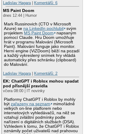
Ladislav Hagara
|
Komentářů: 6
MS Paint Doom
dnes 12:44 | Humor
Mark Russinovich (CTO v Microsoft
Azure) se
na LinkedIn pochlubil
svým
projektem
MS Paint Doom
napsaným
pomocí Claude. Hru Doom umožňuje
hrát v programu Malování (Microsoft
Paint). Malování funguje jako monitor.
Herní engine (ViZDoom) běží na pozadí
a každý vykreslený snímek hry vkládá
automaticky přes schránku (clipboard)
do Malování.
Ladislav Hagara
|
Komentářů: 2
EK: ChatGPT i Roblox mohou spadat
pod přísnější pravidla
včera 08:00 | IT novinky
Platformy ChatGPT i Roblox by mohly
být
zařazeny na seznam
mimořádně
velkých on-line platforem nebo
internetových vyhledávačů, na něž se
vztahují zvláštní podmínky podle
nařízení o digitálních službách (DSA).
Vzhledem k tomu, že ChatGPT i Roblox
oznámily počet uživatelů nad prahovou