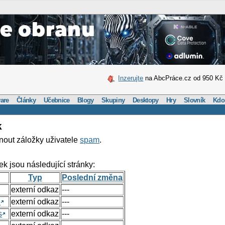
Inzerujte
na AbcPráce.cz od 950 Kč
are
Články
Učebnice
Blogy
Skupiny
Desktopy
Hry
Slovník
Kdo
k
nout záložky uživatele
spam
.
ek jsou následující stránky:
Typ
Poslední změna
externí odkaz
---
e
externí odkaz
---
s
externí odkaz
---