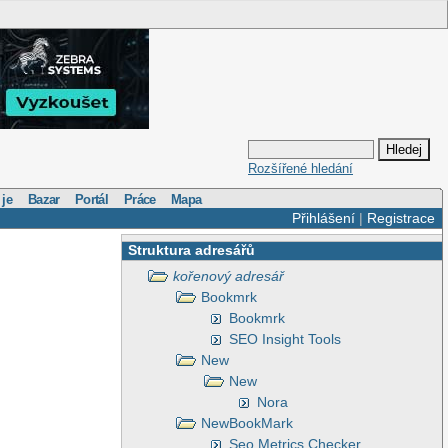
Rozšířené hledání
 je
Bazar
Portál
Práce
Mapa
Přihlášení
|
Registrace
Struktura adresářů
kořenový adresář
Bookmrk
Bookmrk
SEO Insight Tools
New
New
Nora
NewBookMark
Seo Metrics Checker