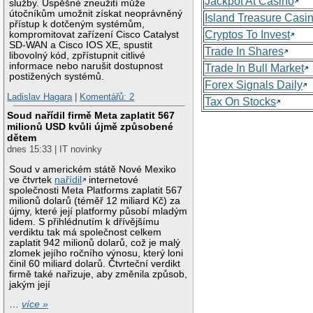
Jackpot At Casino
služby. Úspěšné zneužití může
útočníkům umožnit získat neoprávněný
Island Treasure Casi
přístup k dotčeným systémům,
Cryptos To Invest
kompromitovat zařízení Cisco Catalyst
SD-WAN a Cisco IOS XE, spustit
Trade In Shares
libovolný kód, zpřístupnit citlivé
informace nebo narušit dostupnost
Trade In Bull Market
postižených systémů.
Forex Signals Daily
Ladislav Hagara
|
Komentářů: 2
Tax On Stocks
Soud nařídil firmě Meta zaplatit 567
milionů USD kvůli újmě způsobené
dětem
dnes 15:33 | IT novinky
Soud v americkém státě Nové Mexiko
ve čtvrtek
nařídil
internetové
společnosti Meta Platforms zaplatit 567
milionů dolarů (téměř 12 miliard Kč) za
újmy, které její platformy působí mladým
lidem. S přihlédnutím k dřívějšímu
verdiktu tak má společnost celkem
zaplatit 942 milionů dolarů, což je malý
zlomek jejího ročního výnosu, který loni
činil 60 miliard dolarů. Čtvrteční verdikt
firmě také nařizuje, aby změnila způsob,
jakým její
…
více »