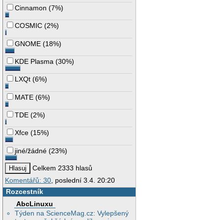
Cinnamon
(
7%
)
COSMIC
(
2%
)
GNOME
(
18%
)
KDE Plasma
(
30%
)
LXQt
(
6%
)
MATE
(
6%
)
TDE
(
2%
)
Xfce
(
15%
)
jiné/žádné
(
23%
)
Celkem 2333 hlasů
Komentářů: 30
, poslední 3.4. 20:20
Rozcestník
AbcLinuxu
Týden na ScienceMag.cz: Vylepšený