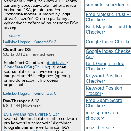
Vzhledem k tomu, že ChatGPT i Roblox
seometricscheckerc
oznámily počet uživatelů nad prahovou
hodnotou DSA, je toto označení
„rozhodně možné“ a mohlo by „přijít
Free Majestic Trust F
dříve či později“. On-line platformy a
Checker
vyhledávače zařazené na seznamy DSA
Bulk Majestic Trust F
musejí
Checker
…
více »
Google Index Checke
Ladislav Hagara
|
Komentářů: 3
Cloudflare OS
Google Index Checke
5.8. 17:00 | Zajímavý software
Api
Společnost Cloudflare
představila
Bulk Google Index
Cloudflare OS
(
GitHub
), tj. open
Checker
source platformu navrženou pro
Keyword Position
integraci umělé inteligence (agentů)
přímo do pracovních procesů
Checker
organizací.
Keyword Position
Tracker
Ladislav Hagara
|
Komentářů: 0
Free Spam Score
RawTherapee 5.13
Checker
5.8. 12:44 | Nová verze
moz spam score
Byla vydána nová verze 5.13
checker
svobodného multiplatformního softwaru
pro konverzi a zpracování digitálních
moz checker
fotografií primárně ve formátů RAW