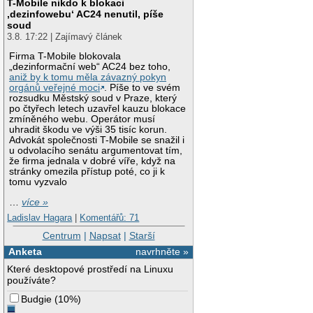
T-Mobile nikdo k blokaci
‚dezinfowebu‘ AC24 nenutil, píše
soud
3.8. 17:22 | Zajímavý článek
Firma T-Mobile blokovala
„dezinformační web“ AC24 bez toho,
aniž by k tomu měla závazný pokyn
orgánů veřejné moci
. Píše to ve svém
rozsudku Městský soud v Praze, který
po čtyřech letech uzavřel kauzu blokace
zmíněného webu. Operátor musí
uhradit škodu ve výši 35 tisíc korun.
Advokát společnosti T-Mobile se snažil i
u odvolacího senátu argumentovat tím,
že firma jednala v dobré víře, když na
stránky omezila přístup poté, co ji k
tomu vyzvalo
…
více »
Ladislav Hagara
|
Komentářů: 71
Centrum
|
Napsat
|
Starší
Anketa
navrhněte »
Které desktopové prostředí na Linuxu
používáte?
Budgie
(
10%
)