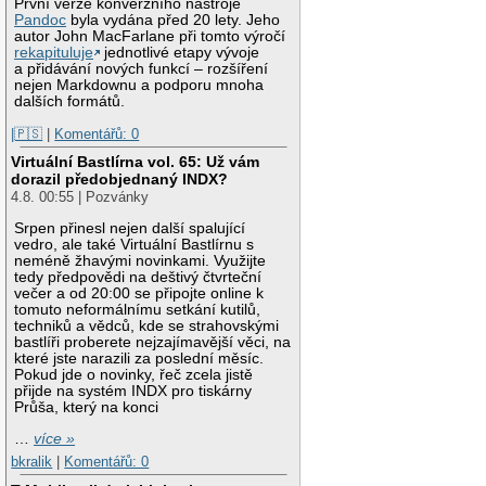
První verze konverzního nástroje
Pandoc
byla vydána před 20 lety. Jeho
autor John MacFarlane při tomto výročí
rekapituluje
jednotlivé etapy vývoje
a přidávání nových funkcí – rozšíření
nejen Markdownu a podporu mnoha
dalších formátů.
|🇵🇸
|
Komentářů: 0
Virtuální Bastlírna vol. 65: Už vám
dorazil předobjednaný INDX?
4.8. 00:55 | Pozvánky
Srpen přinesl nejen další spalující
vedro, ale také Virtuální Bastlírnu s
neméně žhavými novinkami. Využijte
tedy předpovědi na deštivý čtvrteční
večer a od 20:00 se připojte online k
tomuto neformálnímu setkání kutilů,
techniků a vědců, kde se strahovskými
bastlíři proberete nejzajímavější věci, na
které jste narazili za poslední měsíc.
Pokud jde o novinky, řeč zcela jistě
přijde na systém INDX pro tiskárny
Průša, který na konci
…
více »
bkralik
|
Komentářů: 0