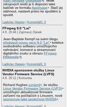
RawTherapee
(
Wikipedie
). Vedle
zdrojových kódů je k dispozici také
balíček ve formátu
AppImage
. Stačí jej
stáhnout, nastavit právo ke spuštění a
spustit.
Ladislav Hagara
|
Komentářů: 0
FFmpeg 9.0 "Lei"
4.8. 20:44 | Zajímavý článek
Jean-Baptiste Kempf na svém blogu
představil novou verzi 9.0 "Lei"
kolekce
svobodného softwaru umožňujícího
nahrávání, konverzi a streamovaní
digitálního zvuku a obrazu
FFmpeg
(
Wikipedie
).
Ladislav Hagara
|
Komentářů: 0
NVIDIA sponzorem služby Linux
Vendor Firmware Service (LVFS)
4.8. 20:11 | Komunita
Richard Hughes
oznámil
, že službu
Linux Vendor Firmware Service (LVFS)
umožňující aktualizovat firmware
zařízení na počítačích s Linuxem, nově
sponzoruje také společnost NVIDIA
.
Ladislav Hagara
|
Komentářů: 0