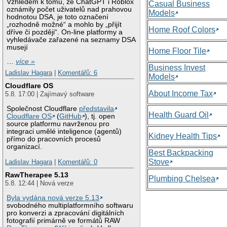
Vzhledem k tomu, že ChatGPT i Roblox
Casual Business
oznámily počet uživatelů nad prahovou
Models
hodnotou DSA, je toto označení
„rozhodně možné“ a mohlo by „přijít
Home Roof Colors
dříve či později“. On-line platformy a
vyhledávače zařazené na seznamy DSA
musejí
Home Floor Tile
…
více »
Business Invest
Ladislav Hagara
|
Komentářů: 6
Models
Cloudflare OS
About Income Tax
5.8. 17:00 | Zajímavý software
Společnost Cloudflare
představila
Health Guard Oil
Cloudflare OS
(
GitHub
), tj. open
source platformu navrženou pro
integraci umělé inteligence (agentů)
Kidney Health Tips
přímo do pracovních procesů
organizací.
Best Backpacking
Stove
Ladislav Hagara
|
Komentářů: 0
RawTherapee 5.13
Plumbing Chelsea
5.8. 12:44 | Nová verze
Byla vydána nová verze 5.13
svobodného multiplatformního softwaru
pro konverzi a zpracování digitálních
fotografií primárně ve formátů RAW