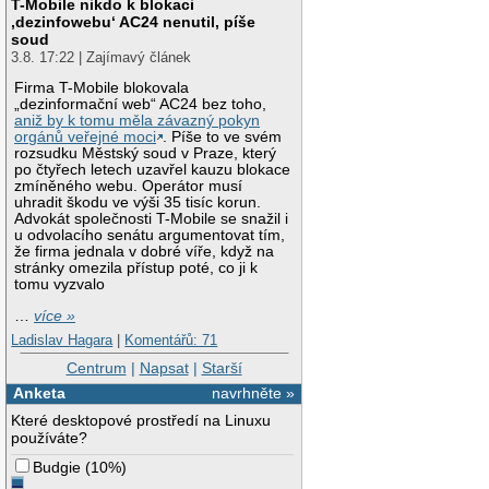
T-Mobile nikdo k blokaci
‚dezinfowebu‘ AC24 nenutil, píše
soud
3.8. 17:22 | Zajímavý článek
Firma T-Mobile blokovala
„dezinformační web“ AC24 bez toho,
aniž by k tomu měla závazný pokyn
orgánů veřejné moci
. Píše to ve svém
rozsudku Městský soud v Praze, který
po čtyřech letech uzavřel kauzu blokace
zmíněného webu. Operátor musí
uhradit škodu ve výši 35 tisíc korun.
Advokát společnosti T-Mobile se snažil i
u odvolacího senátu argumentovat tím,
že firma jednala v dobré víře, když na
stránky omezila přístup poté, co ji k
tomu vyzvalo
…
více »
Ladislav Hagara
|
Komentářů: 71
Centrum
|
Napsat
|
Starší
Anketa
navrhněte »
Které desktopové prostředí na Linuxu
používáte?
Budgie
(
10%
)