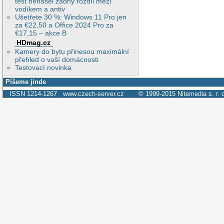
test nenašel žádný rozdíl mezi
vodíkem a antiv
Ušetřete 30 %: Windows 11 Pro jen
za €22,50 a Office 2024 Pro za
€17,15 – akce B
HDmag.cz
Kamery do bytu přinesou maximální
přehled o vaší domácnosti
Testovací novinka
Píšeme jinde
ISSN 1214-1267
www.czech-server.cz
© 1999-2015
Nitemedia s. r. 