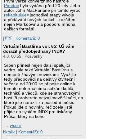
První verze konverzního nástroje
Pandoc
byla vydána před 20 lety. Jeho
autor John MacFarlane při tomto výročí
rekapituluje
jednotlivé etapy vývoje
a přidávání nových funkcí – rozšíření
nejen Markdownu a podporu mnoha
dalších formátů.
|🇵🇸
|
Komentářů: 0
Virtuální Bastlírna vol. 65: Už vám
dorazil předobjednaný INDX?
4.8. 00:55 | Pozvánky
Srpen přinesl nejen další spalující
vedro, ale také Virtuální Bastlírnu s
neméně žhavými novinkami. Využijte
tedy předpovědi na deštivý čtvrteční
večer a od 20:00 se připojte online k
tomuto neformálnímu setkání kutilů,
techniků a vědců, kde se strahovskými
bastlíři proberete nejzajímavější věci, na
které jste narazili za poslední měsíc.
Pokud jde o novinky, řeč zcela jistě
přijde na systém INDX pro tiskárny
Průša, který na konci
…
více »
bkralik
|
Komentářů: 0