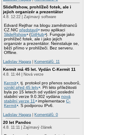
SlideRshow, prohlížeč fotek, ale i
jejich organizér a prezentátor
4.8. 12:22 | Zajímavý software
Edvard Rejthar na blogu zaměstnanců
CZ.NIC
představil
svou aplikaci
SlideRshow
(
GitHub
). Funguje jako
prohlížeč fotek, ale i jako jejich
organizér a prezentátor. Neinstaluje se,
běží přímo v prohlížeči. Bez serveru.
Offline.
Ladislav Hagara
|
Komentářů: 11
Kermit má 45 let. Vydán C-Kermit 11
4.8. 11:44 | Nová verze
Kermit
, tj. protokol pro přenos souborů,
vznikl před 45 lety
. Při této příležitosti
byla po 15 letech od vydání poslední
stabilní verze 9.0.302 vydána
nová
stabilní verze 11
implementace
C-
Kermit
. S podporou IPv6.
Ladislav Hagara
|
Komentářů: 0
20 let Pandoc
4.8. 11:11 | Zajímavý článek