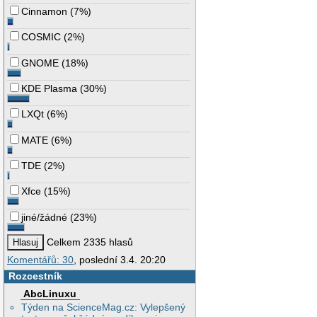
Cinnamon
(
7%
)
COSMIC
(
2%
)
GNOME
(
18%
)
KDE Plasma
(
30%
)
LXQt
(
6%
)
MATE
(
6%
)
TDE
(
2%
)
Xfce
(
15%
)
jiné/žádné
(
23%
)
Celkem 2335 hlasů
Komentářů: 30
, poslední 3.4. 20:20
Rozcestník
AbcLinuxu
Týden na ScienceMag.cz: Vylepšený