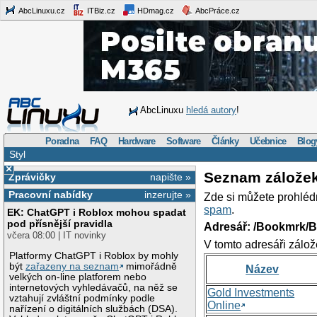
AbcLinuxu.cz
ITBiz.cz
HDmag.cz
AbcPráce.cz
AbcLinuxu
hledá autory
!
Poradna
FAQ
Hardware
Software
Články
Učebnice
Blog
Styl
×
Seznam zálože
Zprávičky
napište »
Pracovní nabídky
inzerujte »
Zde si můžete prohléd
spam
.
EK: ChatGPT i Roblox mohou spadat
pod přísnější pravidla
Adresář: /Bookmrk/
včera 08:00 | IT novinky
V tomto adresáři zálož
Platformy ChatGPT i Roblox by mohly
být
zařazeny na seznam
mimořádně
Název
velkých on-line platforem nebo
internetových vyhledávačů, na něž se
Gold Investments
vztahují zvláštní podmínky podle
Online
nařízení o digitálních službách (DSA).