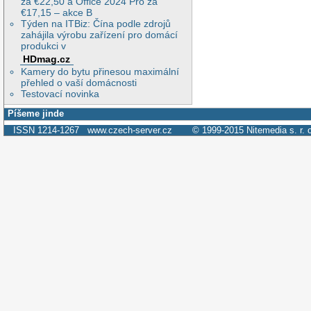
za €22,50 a Office 2024 Pro za
€17,15 – akce B
Týden na ITBiz: Čína podle zdrojů
zahájila výrobu zařízení pro domácí
produkci v
HDmag.cz
Kamery do bytu přinesou maximální
přehled o vaší domácnosti
Testovací novinka
Píšeme jinde
ISSN 1214-1267
www.czech-server.cz
© 1999-2015
Nitemedia s. r. 