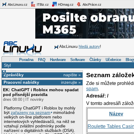
AbcLinuxu.cz
ITBiz.cz
HDmag.cz
AbcPráce.cz
AbcLinuxu
hledá autory
!
Poradna
FAQ
Hardware
Software
Články
Učebnice
Blog
Styl
×
Seznam zálože
Zprávičky
napište »
Pracovní nabídky
inzerujte »
Zde si můžete prohléd
spam
.
EK: ChatGPT i Roblox mohou spadat
pod přísnější pravidla
Adresář: /
dnes 08:00 | IT novinky
V tomto adresáři zálož
Platformy ChatGPT i Roblox by mohly
být
zařazeny na seznam
mimořádně
Název
velkých on-line platforem nebo
internetových vyhledávačů, na něž se
vztahují zvláštní podmínky podle
Roulette Tables Casi
nařízení o digitálních službách (DSA).