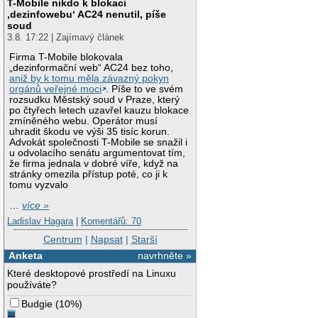
T-Mobile nikdo k blokaci
‚dezinfowebu‘ AC24 nenutil, píše
soud
3.8. 17:22 | Zajímavý článek
Firma T-Mobile blokovala
„dezinformační web“ AC24 bez toho,
aniž by k tomu měla závazný pokyn
orgánů veřejné moci
. Píše to ve svém
rozsudku Městský soud v Praze, který
po čtyřech letech uzavřel kauzu blokace
zmíněného webu. Operátor musí
uhradit škodu ve výši 35 tisíc korun.
Advokát společnosti T-Mobile se snažil i
u odvolacího senátu argumentovat tím,
že firma jednala v dobré víře, když na
stránky omezila přístup poté, co ji k
tomu vyzvalo
…
více »
Ladislav Hagara
|
Komentářů: 70
Centrum
|
Napsat
|
Starší
Anketa
navrhněte »
Které desktopové prostředí na Linuxu
používáte?
Budgie
(
10%
)