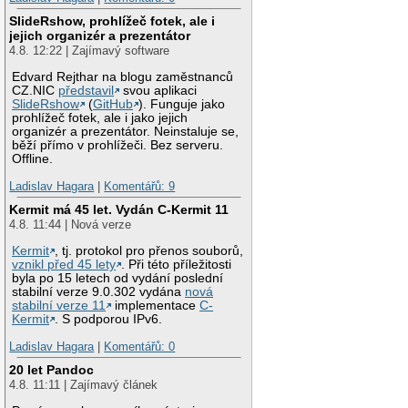
SlideRshow, prohlížeč fotek, ale i
jejich organizér a prezentátor
4.8. 12:22 | Zajímavý software
Edvard Rejthar na blogu zaměstnanců
CZ.NIC
představil
svou aplikaci
SlideRshow
(
GitHub
). Funguje jako
prohlížeč fotek, ale i jako jejich
organizér a prezentátor. Neinstaluje se,
běží přímo v prohlížeči. Bez serveru.
Offline.
Ladislav Hagara
|
Komentářů: 9
Kermit má 45 let. Vydán C-Kermit 11
4.8. 11:44 | Nová verze
Kermit
, tj. protokol pro přenos souborů,
vznikl před 45 lety
. Při této příležitosti
byla po 15 letech od vydání poslední
stabilní verze 9.0.302 vydána
nová
stabilní verze 11
implementace
C-
Kermit
. S podporou IPv6.
Ladislav Hagara
|
Komentářů: 0
20 let Pandoc
4.8. 11:11 | Zajímavý článek