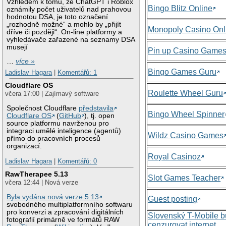
Vzhledem k tomu, že ChatGPT i Roblox
Bingo Blitz Online
oznámily počet uživatelů nad prahovou
hodnotou DSA, je toto označení
„rozhodně možné“ a mohlo by „přijít
Monopoly Casino Onl
dříve či později“. On-line platformy a
vyhledávače zařazené na seznamy DSA
musejí
Pin up Casino Game
…
více »
Bingo Games Guru
Ladislav Hagara
|
Komentářů: 1
Cloudflare OS
Roulette Wheel Guru
včera 17:00 | Zajímavý software
Společnost Cloudflare
představila
Bingo Wheel Spinner
Cloudflare OS
(
GitHub
), tj. open
source platformu navrženou pro
integraci umělé inteligence (agentů)
Wildz Casino Games
přímo do pracovních procesů
organizací.
Royal Casinoz
Ladislav Hagara
|
Komentářů: 0
RawTherapee 5.13
Slot Games Teacher
včera 12:44 | Nová verze
Byla vydána nová verze 5.13
Guest posting
svobodného multiplatformního softwaru
pro konverzi a zpracování digitálních
Slovenský T-Mobile 
fotografií primárně ve formátů RAW
cenzurovat internet