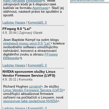
RawTherapee
(
Wikipedie
). Vedle
zdrojových kódů je k dispozici také
balíček ve formátu
AppImage
. Stačí jej
stáhnout, nastavit právo ke spuštění a
spustit.
Ladislav Hagara
|
Komentářů: 0
FFmpeg 9.0 "Lei"
4.8. 20:44 | Zajímavý článek
Jean-Baptiste Kempf na svém blogu
představil novou verzi 9.0 "Lei"
kolekce
svobodného softwaru umožňujícího
nahrávání, konverzi a streamovaní
digitálního zvuku a obrazu
FFmpeg
(
Wikipedie
).
Ladislav Hagara
|
Komentářů: 0
NVIDIA sponzorem služby Linux
Vendor Firmware Service (LVFS)
4.8. 20:11 | Komunita
Richard Hughes
oznámil
, že službu
Linux Vendor Firmware Service (LVFS)
umožňující aktualizovat firmware
zařízení na počítačích s Linuxem, nově
sponzoruje také společnost NVIDIA
.
Ladislav Hagara
|
Komentářů: 0