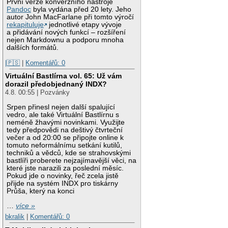
První verze konverzního nástroje
Pandoc
byla vydána před 20 lety. Jeho
autor John MacFarlane při tomto výročí
rekapituluje
jednotlivé etapy vývoje
a přidávání nových funkcí – rozšíření
nejen Markdownu a podporu mnoha
dalších formátů.
|🇵🇸
|
Komentářů: 0
Virtuální Bastlírna vol. 65: Už vám
dorazil předobjednaný INDX?
4.8. 00:55 | Pozvánky
Srpen přinesl nejen další spalující
vedro, ale také Virtuální Bastlírnu s
neméně žhavými novinkami. Využijte
tedy předpovědi na deštivý čtvrteční
večer a od 20:00 se připojte online k
tomuto neformálnímu setkání kutilů,
techniků a vědců, kde se strahovskými
bastlíři proberete nejzajímavější věci, na
které jste narazili za poslední měsíc.
Pokud jde o novinky, řeč zcela jistě
přijde na systém INDX pro tiskárny
Průša, který na konci
…
více »
bkralik
|
Komentářů: 0