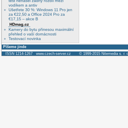
test nenašel žádný rozdíl mezi
vodíkem a antiv
Ušetřete 30 %: Windows 11 Pro jen
za €22,50 a Office 2024 Pro za
€17,15 – akce B
HDmag.cz
Kamery do bytu přinesou maximální
přehled o vaší domácnosti
Testovací novinka
Píšeme jinde
ISSN 1214-1267
www.czech-server.cz
© 1999-2015
Nitemedia s. r. 