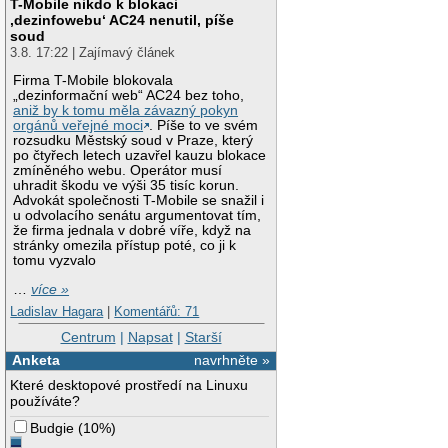
T-Mobile nikdo k blokaci
‚dezinfowebu‘ AC24 nenutil, píše
soud
3.8. 17:22 | Zajímavý článek
Firma T-Mobile blokovala
„dezinformační web“ AC24 bez toho,
aniž by k tomu měla závazný pokyn
orgánů veřejné moci
. Píše to ve svém
rozsudku Městský soud v Praze, který
po čtyřech letech uzavřel kauzu blokace
zmíněného webu. Operátor musí
uhradit škodu ve výši 35 tisíc korun.
Advokát společnosti T-Mobile se snažil i
u odvolacího senátu argumentovat tím,
že firma jednala v dobré víře, když na
stránky omezila přístup poté, co ji k
tomu vyzvalo
…
více »
Ladislav Hagara
|
Komentářů: 71
Centrum
|
Napsat
|
Starší
Anketa
navrhněte »
Které desktopové prostředí na Linuxu
používáte?
Budgie
(
10%
)