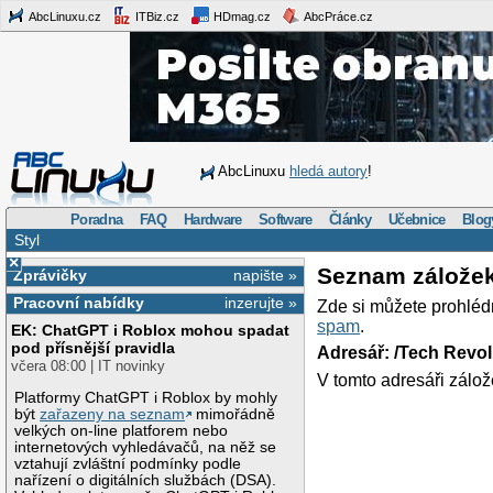
AbcLinuxu.cz
ITBiz.cz
HDmag.cz
AbcPráce.cz
AbcLinuxu
hledá autory
!
Poradna
FAQ
Hardware
Software
Články
Učebnice
Blog
Styl
×
Seznam zálože
Zprávičky
napište »
Pracovní nabídky
inzerujte »
Zde si můžete prohléd
spam
.
EK: ChatGPT i Roblox mohou spadat
pod přísnější pravidla
Adresář: /Tech Revo
včera 08:00 | IT novinky
V tomto adresáři zálož
Platformy ChatGPT i Roblox by mohly
být
zařazeny na seznam
mimořádně
velkých on-line platforem nebo
internetových vyhledávačů, na něž se
vztahují zvláštní podmínky podle
nařízení o digitálních službách (DSA).