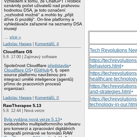
Vzhledem k tomu, že ChatGPT i Roblox
oznámily počet uživatelů nad prahovou
hodnotou DSA, je toto označení
„rozhodně možné“ a mohlo by „přijít
dříve či později“. On-line platformy a
vyhledávače zařazené na seznamy DSA
musejí
…
více »
Ladislav Hagara
|
Komentářů: 4
Tech Revolutions Ne
Cloudflare OS
5.8. 17:00 | Zajímavý software
https://techrevolutio
Společnost Cloudflare
představila
behaviors.html
Cloudflare OS
(
GitHub
), tj. open
https://techrevoluti
source platformu navrženou pro
healthcare-technology
integraci umělé inteligence (agentů)
přímo do pracovních procesů
https://techrevolutio
organizací.
and-strategies.html
Ladislav Hagara
|
Komentářů: 0
https://techrevolutio
technology-in-our.htm
RawTherapee 5.13
5.8. 12:44 | Nová verze
Byla vydána nová verze 5.13
svobodného multiplatformního softwaru
pro konverzi a zpracování digitálních
fotografií primárně ve formátů RAW