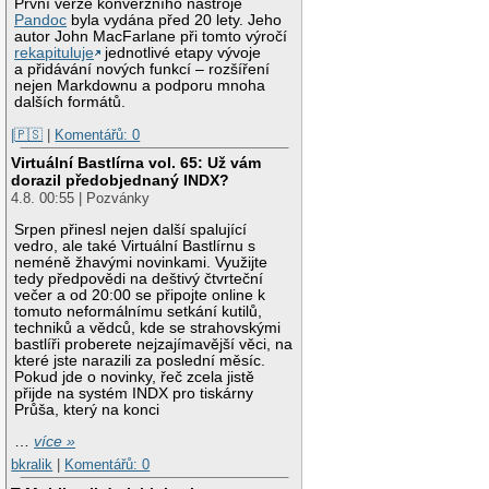
První verze konverzního nástroje
Pandoc
byla vydána před 20 lety. Jeho
autor John MacFarlane při tomto výročí
rekapituluje
jednotlivé etapy vývoje
a přidávání nových funkcí – rozšíření
nejen Markdownu a podporu mnoha
dalších formátů.
|🇵🇸
|
Komentářů: 0
Virtuální Bastlírna vol. 65: Už vám
dorazil předobjednaný INDX?
4.8. 00:55 | Pozvánky
Srpen přinesl nejen další spalující
vedro, ale také Virtuální Bastlírnu s
neméně žhavými novinkami. Využijte
tedy předpovědi na deštivý čtvrteční
večer a od 20:00 se připojte online k
tomuto neformálnímu setkání kutilů,
techniků a vědců, kde se strahovskými
bastlíři proberete nejzajímavější věci, na
které jste narazili za poslední měsíc.
Pokud jde o novinky, řeč zcela jistě
přijde na systém INDX pro tiskárny
Průša, který na konci
…
více »
bkralik
|
Komentářů: 0