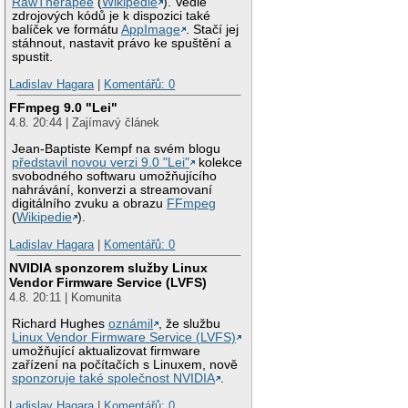
RawTherapee
(
Wikipedie
). Vedle
zdrojových kódů je k dispozici také
balíček ve formátu
AppImage
. Stačí jej
stáhnout, nastavit právo ke spuštění a
spustit.
Ladislav Hagara
|
Komentářů: 0
FFmpeg 9.0 "Lei"
4.8. 20:44 | Zajímavý článek
Jean-Baptiste Kempf na svém blogu
představil novou verzi 9.0 "Lei"
kolekce
svobodného softwaru umožňujícího
nahrávání, konverzi a streamovaní
digitálního zvuku a obrazu
FFmpeg
(
Wikipedie
).
Ladislav Hagara
|
Komentářů: 0
NVIDIA sponzorem služby Linux
Vendor Firmware Service (LVFS)
4.8. 20:11 | Komunita
Richard Hughes
oznámil
, že službu
Linux Vendor Firmware Service (LVFS)
umožňující aktualizovat firmware
zařízení na počítačích s Linuxem, nově
sponzoruje také společnost NVIDIA
.
Ladislav Hagara
|
Komentářů: 0