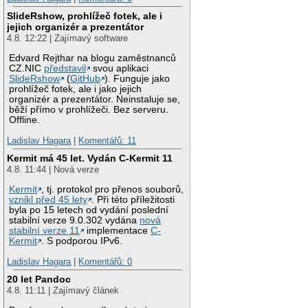
SlideRshow, prohlížeč fotek, ale i
jejich organizér a prezentátor
4.8. 12:22 | Zajímavý software
Edvard Rejthar na blogu zaměstnanců
CZ.NIC
představil
svou aplikaci
SlideRshow
(
GitHub
). Funguje jako
prohlížeč fotek, ale i jako jejich
organizér a prezentátor. Neinstaluje se,
běží přímo v prohlížeči. Bez serveru.
Offline.
Ladislav Hagara
|
Komentářů: 11
Kermit má 45 let. Vydán C-Kermit 11
4.8. 11:44 | Nová verze
Kermit
, tj. protokol pro přenos souborů,
vznikl před 45 lety
. Při této příležitosti
byla po 15 letech od vydání poslední
stabilní verze 9.0.302 vydána
nová
stabilní verze 11
implementace
C-
Kermit
. S podporou IPv6.
Ladislav Hagara
|
Komentářů: 0
20 let Pandoc
4.8. 11:11 | Zajímavý článek