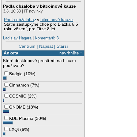
Padla obžaloba v bitcoinové kauze
3.8. 16:33 | IT novinky
Padla obžaloba
v
bitcoinové kauze
.
Státní zástupkyně chce pro Blažka 6,5
roku vězení, pro Titze 8 let.
Ladislav Hagara
|
Komentářů: 3
Centrum
|
Napsat
|
Starší
Anketa
navrhněte »
Které desktopové prostředí na Linuxu
používáte?
Budgie
(
10%
)
Cinnamon
(
7%
)
COSMIC
(
2%
)
GNOME
(
18%
)
KDE Plasma
(
30%
)
LXQt
(
6%
)