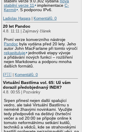
stabilní verze 9.0.302 vydána
nová
stabilní verze 11
implementace
C-
Kermit
. S podporou IPv6.
Ladislav Hagara
|
Komentářů: 0
20 let Pandoc
4.8. 11:11 | Zajímavý článek
První verze konverzního nástroje
Pandoc
byla vydána před 20 lety. Jeho
autor John MacFarlane při tomto výročí
rekapituluje
jednotlivé etapy vývoje
a přidávání nových funkcí – rozšíření
nejen Markdownu a podporu mnoha
dalších formátů.
|🇵🇸
|
Komentářů: 0
Virtuální Bastlírna vol. 65: Už vám
dorazil předobjednaný INDX?
4.8. 00:55 | Pozvánky
Srpen přinesl nejen další spalující
vedro, ale také Virtuální Bastlírnu s
neméně žhavými novinkami. Využijte
tedy předpovědi na deštivý čtvrteční
večer a od 20:00 se připojte online k
tomuto neformálnímu setkání kutilů,
techniků a vědců, kde se strahovskými
bastlíři proberete nejzajímavější věci, na