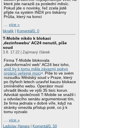
které jste narazili za poslední měsíc.
Pokud jde o novinky, řeč zcela jistě
přijde na systém INDX pro tiskárny
Průša, který na konci
…
více »
bkralik
|
Komentářů: 0
T-Mobile nikdo k blokaci
‚dezinfowebu‘ AC24 nenutil, píše
soud
3.8. 17:22 | Zajímavý článek
Firma T-Mobile blokovala
„dezinformační web“ AC24 bez toho,
aniž by k tomu měla závazný pokyn
orgánů veřejné moci
. Píše to ve svém
rozsudku Městský soud v Praze, který
po čtyřech letech uzavřel kauzu blokace
zmíněného webu. Operátor musí
uhradit škodu ve výši 35 tisíc korun.
Advokát společnosti T-Mobile se snažil i
u odvolacího senátu argumentovat tím,
že firma jednala v dobré víře, když na
stránky omezila přístup poté, co ji k
tomu vyzvalo
…
více »
Ladislav Hagara
|
Komentářů: 50