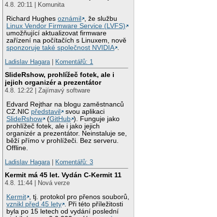
4.8. 20:11 | Komunita
Richard Hughes
oznámil
, že službu
Linux Vendor Firmware Service (LVFS)
umožňující aktualizovat firmware
zařízení na počítačích s Linuxem, nově
sponzoruje také společnost NVIDIA
.
Ladislav Hagara
|
Komentářů: 1
SlideRshow, prohlížeč fotek, ale i
jejich organizér a prezentátor
4.8. 12:22 | Zajímavý software
Edvard Rejthar na blogu zaměstnanců
CZ.NIC
představil
svou aplikaci
SlideRshow
(
GitHub
). Funguje jako
prohlížeč fotek, ale i jako jejich
organizér a prezentátor. Neinstaluje se,
běží přímo v prohlížeči. Bez serveru.
Offline.
Ladislav Hagara
|
Komentářů: 3
Kermit má 45 let. Vydán C-Kermit 11
4.8. 11:44 | Nová verze
Kermit
, tj. protokol pro přenos souborů,
vznikl před 45 lety
. Při této příležitosti
byla po 15 letech od vydání poslední