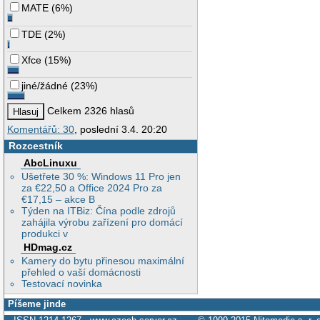
MATE
(
6%
)
TDE
(
2%
)
Xfce
(
15%
)
jiné/žádné
(
23%
)
Celkem 2326 hlasů
Komentářů: 30
, poslední 3.4. 20:20
Rozcestník
AbcLinuxu
Ušetřete 30 %: Windows 11 Pro jen
za €22,50 a Office 2024 Pro za
€17,15 – akce B
Týden na ITBiz: Čína podle zdrojů
zahájila výrobu zařízení pro domácí
produkci v
HDmag.cz
Kamery do bytu přinesou maximální
přehled o vaší domácnosti
Testovací novinka
Píšeme jinde