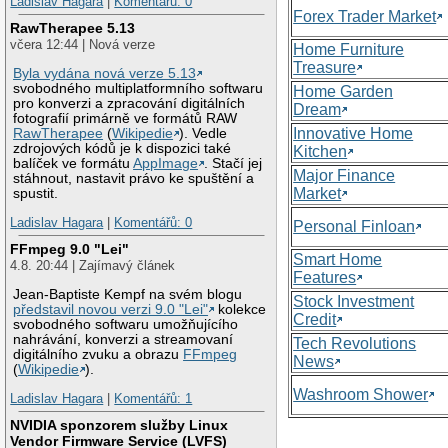
Ladislav Hagara
|
Komentářů: 0
Forex Trader Market
RawTherapee 5.13
včera 12:44 | Nová verze
Home Furniture
Treasure
Byla vydána nová verze 5.13
svobodného multiplatformního softwaru
Home Garden
pro konverzi a zpracování digitálních
Dream
fotografií primárně ve formátů RAW
Innovative Home
RawTherapee
(
Wikipedie
). Vedle
zdrojových kódů je k dispozici také
Kitchen
balíček ve formátu
AppImage
. Stačí jej
Major Finance
stáhnout, nastavit právo ke spuštění a
Market
spustit.
Ladislav Hagara
|
Komentářů: 0
Personal Finloan
FFmpeg 9.0 "Lei"
Smart Home
4.8. 20:44 | Zajímavý článek
Features
Jean-Baptiste Kempf na svém blogu
Stock Investment
představil novou verzi 9.0 "Lei"
kolekce
Credit
svobodného softwaru umožňujícího
nahrávání, konverzi a streamovaní
Tech Revolutions
digitálního zvuku a obrazu
FFmpeg
News
(
Wikipedie
).
Washroom Shower
Ladislav Hagara
|
Komentářů: 1
NVIDIA sponzorem služby Linux
Vendor Firmware Service (LVFS)