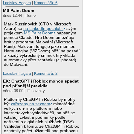
Ladislav Hagara
|
Komentářů: 6
MS Paint Doom
dnes 12:44 | Humor
Mark Russinovich (CTO v Microsoft
Azure) se
na LinkedIn pochlubil
svým
projektem
MS Paint Doom
napsaným
pomocí Claude. Hru Doom umožňuje
hrát v programu Malování (Microsoft
Paint). Malování funguje jako monitor.
Herní engine (ViZDoom) běží na pozadí
a každý vykreslený snímek hry vkládá
automaticky přes schránku (clipboard)
do Malování.
Ladislav Hagara
|
Komentářů: 2
EK: ChatGPT i Roblox mohou spadat
pod přísnější pravidla
včera 08:00 | IT novinky
Platformy ChatGPT i Roblox by mohly
být
zařazeny na seznam
mimořádně
velkých on-line platforem nebo
internetových vyhledávačů, na něž se
vztahují zvláštní podmínky podle
nařízení o digitálních službách (DSA).
Vzhledem k tomu, že ChatGPT i Roblox
oznámily počet uživatelů nad prahovou