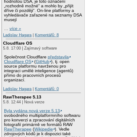
hodnotou DSA, je toto označení
„rozhodně možné“ a mohlo by „přijít
dříve či později“. On-line platformy a
vyhledávače zařazené na seznamy DSA
musejí
…
více »
Ladislav Hagara
|
Komentářů: 8
Cloudflare OS
5.8. 17:00 | Zajímavý software
Společnost Cloudflare
představila
Cloudflare OS
(
GitHub
), tj. open
source platformu navrženou pro
integraci umělé inteligence (agentů)
přímo do pracovních procesů
organizací.
Ladislav Hagara
|
Komentářů: 0
RawTherapee 5.13
5.8. 12:44 | Nová verze
Byla vydána nová verze 5.13
svobodného multiplatformního softwaru
pro konverzi a zpracování digitálních
fotografií primárně ve formátů RAW
RawTherapee
(
Wikipedie
). Vedle
zdrojových kódů je k dispozici také