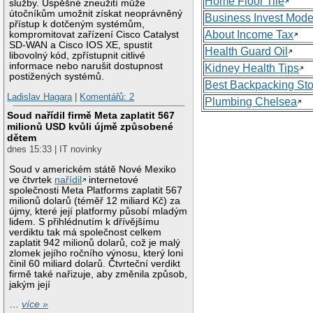
Home Floor Tile
služby. Úspěšné zneužití může
útočníkům umožnit získat neoprávněný
Business Invest Mode
přístup k dotčeným systémům,
About Income Tax
kompromitovat zařízení Cisco Catalyst
SD-WAN a Cisco IOS XE, spustit
Health Guard Oil
libovolný kód, zpřístupnit citlivé
informace nebo narušit dostupnost
Kidney Health Tips
postižených systémů.
Best Backpacking St
Ladislav Hagara
|
Komentářů: 2
Plumbing Chelsea
Soud nařídil firmě Meta zaplatit 567
milionů USD kvůli újmě způsobené
dětem
dnes 15:33 | IT novinky
Soud v americkém státě Nové Mexiko
ve čtvrtek
nařídil
internetové
společnosti Meta Platforms zaplatit 567
milionů dolarů (téměř 12 miliard Kč) za
újmy, které její platformy působí mladým
lidem. S přihlédnutím k dřívějšímu
verdiktu tak má společnost celkem
zaplatit 942 milionů dolarů, což je malý
zlomek jejího ročního výnosu, který loni
činil 60 miliard dolarů. Čtvrteční verdikt
firmě také nařizuje, aby změnila způsob,
jakým její
…
více »