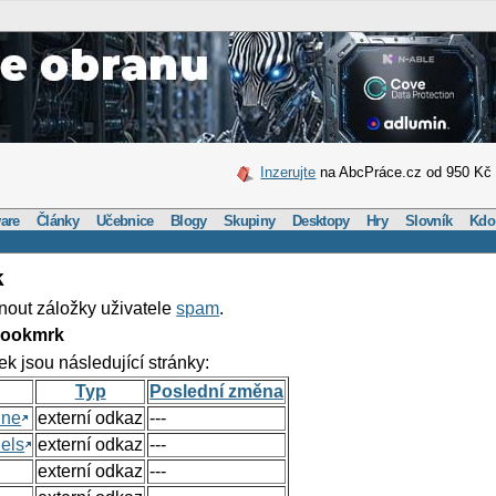
Inzerujte
na AbcPráce.cz od 950 Kč
are
Články
Učebnice
Blogy
Skupiny
Desktopy
Hry
Slovník
Kdo
k
nout záložky uživatele
spam
.
Bookmrk
ek jsou následující stránky:
Typ
Poslední změna
ine
externí odkaz
---
els
externí odkaz
---
externí odkaz
---