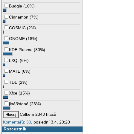
Budgie
(
10%
)
Cinnamon
(
7%
)
COSMIC
(
2%
)
GNOME
(
18%
)
KDE Plasma
(
30%
)
LXQt
(
6%
)
MATE
(
6%
)
TDE
(
2%
)
Xfce
(
15%
)
jiné/žádné
(
23%
)
Celkem 2343 hlasů
Komentářů: 30
, poslední 3.4. 20:20
Rozcestník