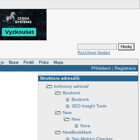
Rozšířené hledání
 je
Bazar
Portál
Práce
Mapa
Přihlášení
|
Registrace
Struktura adresářů
kořenový adresář
Bookmrk
Bookmrk
SEO Insight Tools
New
New
Nora
NewBookMark
Seo Metrics Checker