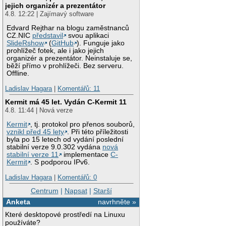
jejich organizér a prezentátor
4.8. 12:22 | Zajímavý software
Edvard Rejthar na blogu zaměstnanců
CZ.NIC
představil
svou aplikaci
SlideRshow
(
GitHub
). Funguje jako
prohlížeč fotek, ale i jako jejich
organizér a prezentátor. Neinstaluje se,
běží přímo v prohlížeči. Bez serveru.
Offline.
Ladislav Hagara
|
Komentářů: 11
Kermit má 45 let. Vydán C-Kermit 11
4.8. 11:44 | Nová verze
Kermit
, tj. protokol pro přenos souborů,
vznikl před 45 lety
. Při této příležitosti
byla po 15 letech od vydání poslední
stabilní verze 9.0.302 vydána
nová
stabilní verze 11
implementace
C-
Kermit
. S podporou IPv6.
Ladislav Hagara
|
Komentářů: 0
Centrum
|
Napsat
|
Starší
Anketa
navrhněte »
Které desktopové prostředí na Linuxu
používáte?