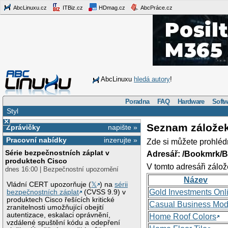
AbcLinuxu.cz
ITBiz.cz
HDmag.cz
AbcPráce.cz
AbcLinuxu
hledá autory
!
Poradna
FAQ
Hardware
Softw
Styl
×
Seznam zálože
Zprávičky
napište »
Pracovní nabídky
inzerujte »
Zde si můžete prohléd
Série bezpečnostních záplat v
Adresář: /Bookmrk/
produktech Cisco
V tomto adresáři zálož
dnes 16:00 | Bezpečnostní upozornění
Název
Vládní CERT upozorňuje (
𝕏
) na
sérii
Gold Investments Onl
bezpečnostních záplat
(CVSS 9.9) v
produktech Cisco řešících kritické
Casual Business Mod
zranitelnosti umožňující obejití
autentizace, eskalaci oprávnění,
Home Roof Colors
vzdálené spuštění kódu a odepření