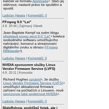
balíček ve formátu
AppImage
. Stačí jej
stáhnout, nastavit právo ke spuštění a
spustit.
Ladislav Hagara
|
Komentářů: 0
FFmpeg 9.0 "Lei"
4.8. 20:44 | Zajímavý článek
Jean-Baptiste Kempf na svém blogu
představil novou verzi 9.0 "Lei"
kolekce
svobodného softwaru umožňujícího
nahrávání, konverzi a streamovaní
digitálního zvuku a obrazu
FFmpeg
(
Wikipedie
).
Ladislav Hagara
|
Komentářů: 0
NVIDIA sponzorem služby Linux
Vendor Firmware Service (LVFS)
4.8. 20:11 | Komunita
Richard Hughes
oznámil
, že službu
Linux Vendor Firmware Service (LVFS)
umožňující aktualizovat firmware
zařízení na počítačích s Linuxem, nově
sponzoruje také společnost NVIDIA
.
Ladislav Hagara
|
Komentářů: 0
SlideRshow, prohlížeč fotek, ale i