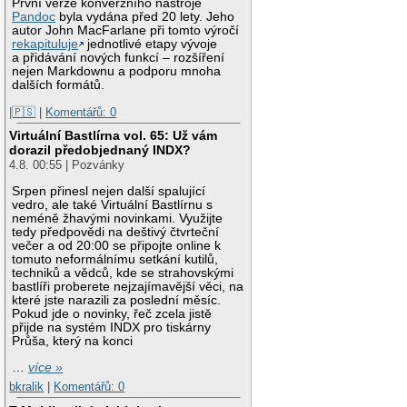
První verze konverzního nástroje
Pandoc
byla vydána před 20 lety. Jeho
autor John MacFarlane při tomto výročí
rekapituluje
jednotlivé etapy vývoje
a přidávání nových funkcí – rozšíření
nejen Markdownu a podporu mnoha
dalších formátů.
|🇵🇸
|
Komentářů: 0
Virtuální Bastlírna vol. 65: Už vám
dorazil předobjednaný INDX?
4.8. 00:55 | Pozvánky
Srpen přinesl nejen další spalující
vedro, ale také Virtuální Bastlírnu s
neméně žhavými novinkami. Využijte
tedy předpovědi na deštivý čtvrteční
večer a od 20:00 se připojte online k
tomuto neformálnímu setkání kutilů,
techniků a vědců, kde se strahovskými
bastlíři proberete nejzajímavější věci, na
které jste narazili za poslední měsíc.
Pokud jde o novinky, řeč zcela jistě
přijde na systém INDX pro tiskárny
Průša, který na konci
…
více »
bkralik
|
Komentářů: 0