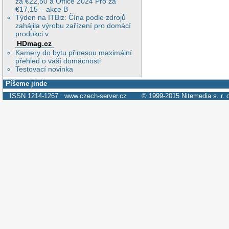
za €22,50 a Office 2024 Pro za
€17,15 – akce B
Týden na ITBiz: Čína podle zdrojů
zahájila výrobu zařízení pro domácí
produkci v
HDmag.cz
Kamery do bytu přinesou maximální
přehled o vaší domácnosti
Testovací novinka
Píšeme jinde
ISSN 1214-1267
www.czech-server.cz
© 1999-2015
Nitemedia s. r. 