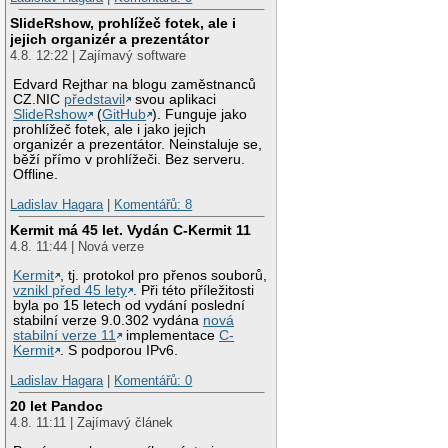
SlideRshow, prohlížeč fotek, ale i
jejich organizér a prezentátor
4.8. 12:22 | Zajímavý software
Edvard Rejthar na blogu zaměstnanců
CZ.NIC
představil
svou aplikaci
SlideRshow
(
GitHub
). Funguje jako
prohlížeč fotek, ale i jako jejich
organizér a prezentátor. Neinstaluje se,
běží přímo v prohlížeči. Bez serveru.
Offline.
Ladislav Hagara
|
Komentářů: 8
Kermit má 45 let. Vydán C-Kermit 11
4.8. 11:44 | Nová verze
Kermit
, tj. protokol pro přenos souborů,
vznikl před 45 lety
. Při této příležitosti
byla po 15 letech od vydání poslední
stabilní verze 9.0.302 vydána
nová
stabilní verze 11
implementace
C-
Kermit
. S podporou IPv6.
Ladislav Hagara
|
Komentářů: 0
20 let Pandoc
4.8. 11:11 | Zajímavý článek