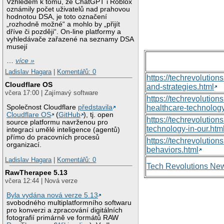
Vzhledem k tomu, že ChatGPT i Roblox
oznámily počet uživatelů nad prahovou
hodnotou DSA, je toto označení
„rozhodně možné“ a mohlo by „přijít
dříve či později“. On-line platformy a
vyhledávače zařazené na seznamy DSA
musejí
…
více »
Ladislav Hagara
|
Komentářů: 0
https://techrevolutio
Cloudflare OS
and-strategies.html
včera 17:00 | Zajímavý software
https://techrevoluti
Společnost Cloudflare
představila
healthcare-technology
Cloudflare OS
(
GitHub
), tj. open
https://techrevolutio
source platformu navrženou pro
technology-in-our.htm
integraci umělé inteligence (agentů)
přímo do pracovních procesů
https://techrevolutio
organizací.
behaviors.html
Ladislav Hagara
|
Komentářů: 0
Tech Revolutions Ne
RawTherapee 5.13
včera 12:44 | Nová verze
Byla vydána nová verze 5.13
svobodného multiplatformního softwaru
pro konverzi a zpracování digitálních
fotografií primárně ve formátů RAW