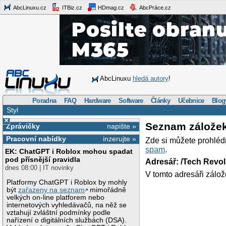
AbcLinuxu.cz
ITBiz.cz
HDmag.cz
AbcPráce.cz
AbcLinuxu
hledá autory
!
Poradna
FAQ
Hardware
Software
Články
Učebnice
Blog
Styl
×
Seznam zálože
Zprávičky
napište »
Pracovní nabídky
inzerujte »
Zde si můžete prohléd
spam
.
EK: ChatGPT i Roblox mohou spadat
pod přísnější pravidla
Adresář: /Tech Revo
dnes 08:00 | IT novinky
V tomto adresáři zálož
Platformy ChatGPT i Roblox by mohly
být
zařazeny na seznam
mimořádně
velkých on-line platforem nebo
internetových vyhledávačů, na něž se
vztahují zvláštní podmínky podle
nařízení o digitálních službách (DSA).