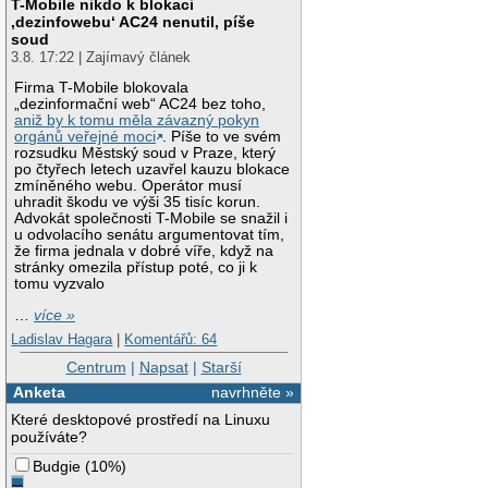
T-Mobile nikdo k blokaci
‚dezinfowebu‘ AC24 nenutil, píše
soud
3.8. 17:22 | Zajímavý článek
Firma T-Mobile blokovala
„dezinformační web“ AC24 bez toho,
aniž by k tomu měla závazný pokyn
orgánů veřejné moci
. Píše to ve svém
rozsudku Městský soud v Praze, který
po čtyřech letech uzavřel kauzu blokace
zmíněného webu. Operátor musí
uhradit škodu ve výši 35 tisíc korun.
Advokát společnosti T-Mobile se snažil i
u odvolacího senátu argumentovat tím,
že firma jednala v dobré víře, když na
stránky omezila přístup poté, co ji k
tomu vyzvalo
…
více »
Ladislav Hagara
|
Komentářů: 64
Centrum
|
Napsat
|
Starší
Anketa
navrhněte »
Které desktopové prostředí na Linuxu
používáte?
Budgie
(
10%
)