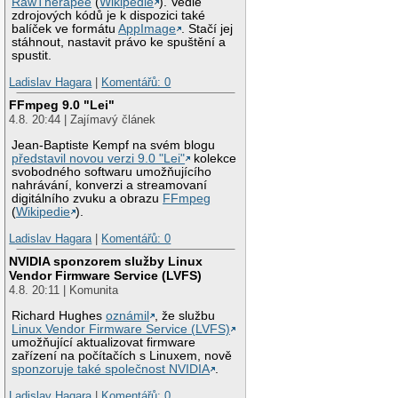
RawTherapee
(
Wikipedie
). Vedle
zdrojových kódů je k dispozici také
balíček ve formátu
AppImage
. Stačí jej
stáhnout, nastavit právo ke spuštění a
spustit.
Ladislav Hagara
|
Komentářů: 0
FFmpeg 9.0 "Lei"
4.8. 20:44 | Zajímavý článek
Jean-Baptiste Kempf na svém blogu
představil novou verzi 9.0 "Lei"
kolekce
svobodného softwaru umožňujícího
nahrávání, konverzi a streamovaní
digitálního zvuku a obrazu
FFmpeg
(
Wikipedie
).
Ladislav Hagara
|
Komentářů: 0
NVIDIA sponzorem služby Linux
Vendor Firmware Service (LVFS)
4.8. 20:11 | Komunita
Richard Hughes
oznámil
, že službu
Linux Vendor Firmware Service (LVFS)
umožňující aktualizovat firmware
zařízení na počítačích s Linuxem, nově
sponzoruje také společnost NVIDIA
.
Ladislav Hagara
|
Komentářů: 0