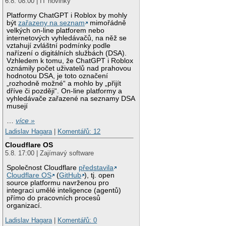
6.8. 08:00 | IT novinky
Platformy ChatGPT i Roblox by mohly
být
zařazeny na seznam
mimořádně
velkých on-line platforem nebo
internetových vyhledávačů, na něž se
vztahují zvláštní podmínky podle
nařízení o digitálních službách (DSA).
Vzhledem k tomu, že ChatGPT i Roblox
oznámily počet uživatelů nad prahovou
hodnotou DSA, je toto označení
„rozhodně možné“ a mohlo by „přijít
dříve či později“. On-line platformy a
vyhledávače zařazené na seznamy DSA
musejí
…
více »
Ladislav Hagara
|
Komentářů: 12
Cloudflare OS
5.8. 17:00 | Zajímavý software
Společnost Cloudflare
představila
Cloudflare OS
(
GitHub
), tj. open
source platformu navrženou pro
integraci umělé inteligence (agentů)
přímo do pracovních procesů
organizací.
Ladislav Hagara
|
Komentářů: 0