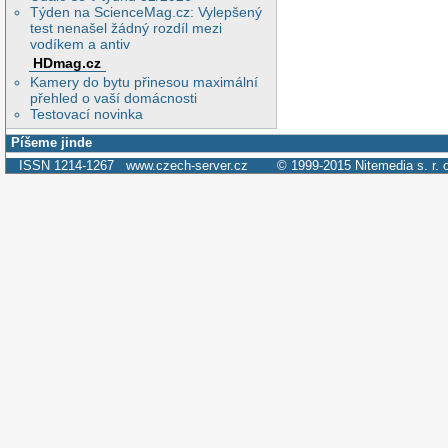
Týden na ScienceMag.cz: Vylepšený
test nenašel žádný rozdíl mezi
vodíkem a antiv
HDmag.cz
Kamery do bytu přinesou maximální
přehled o vaší domácnosti
Testovací novinka
Píšeme jinde
ISSN 1214-1267
www.czech-server.cz
© 1999-2015
Nitemedia s. r. 