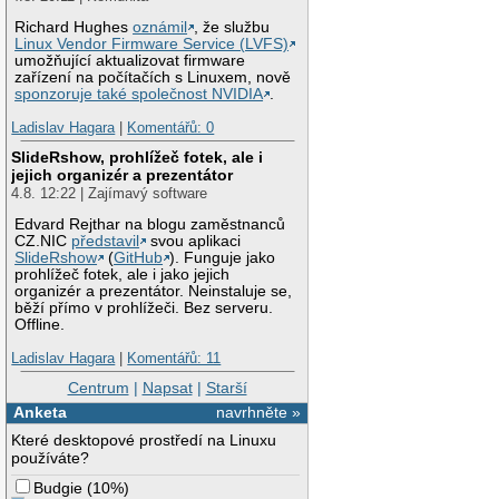
Richard Hughes
oznámil
, že službu
Linux Vendor Firmware Service (LVFS)
umožňující aktualizovat firmware
zařízení na počítačích s Linuxem, nově
sponzoruje také společnost NVIDIA
.
Ladislav Hagara
|
Komentářů: 0
SlideRshow, prohlížeč fotek, ale i
jejich organizér a prezentátor
4.8. 12:22 | Zajímavý software
Edvard Rejthar na blogu zaměstnanců
CZ.NIC
představil
svou aplikaci
SlideRshow
(
GitHub
). Funguje jako
prohlížeč fotek, ale i jako jejich
organizér a prezentátor. Neinstaluje se,
běží přímo v prohlížeči. Bez serveru.
Offline.
Ladislav Hagara
|
Komentářů: 11
Centrum
|
Napsat
|
Starší
Anketa
navrhněte »
Které desktopové prostředí na Linuxu
používáte?
Budgie
(
10%
)