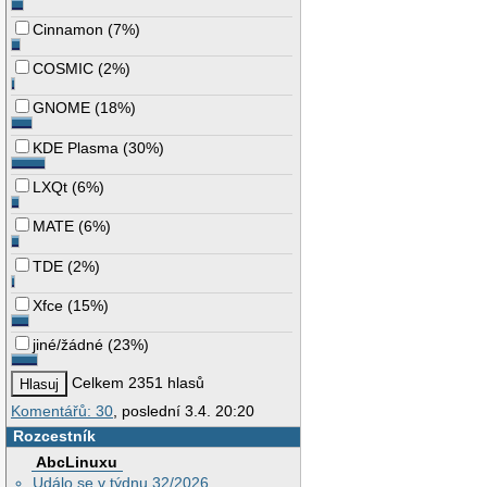
Cinnamon
(
7%
)
COSMIC
(
2%
)
GNOME
(
18%
)
KDE Plasma
(
30%
)
LXQt
(
6%
)
MATE
(
6%
)
TDE
(
2%
)
Xfce
(
15%
)
jiné/žádné
(
23%
)
Celkem 2351 hlasů
Komentářů: 30
, poslední 3.4. 20:20
Rozcestník
AbcLinuxu
Událo se v týdnu 32/2026