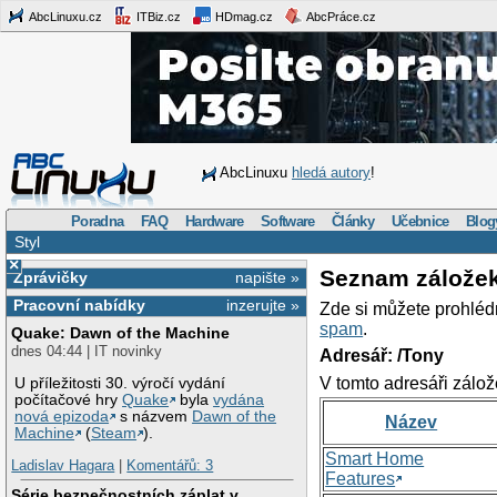
AbcLinuxu.cz
ITBiz.cz
HDmag.cz
AbcPráce.cz
AbcLinuxu
hledá autory
!
Poradna
FAQ
Hardware
Software
Články
Učebnice
Blog
Styl
×
Seznam zálože
Zprávičky
napište »
Pracovní nabídky
inzerujte »
Zde si můžete prohléd
spam
.
Quake: Dawn of the Machine
dnes 04:44 | IT novinky
Adresář: /Tony
V tomto adresáři zálož
U příležitosti 30. výročí vydání
počítačové hry
Quake
byla
vydána
nová epizoda
s názvem
Dawn of the
Název
Machine
(
Steam
).
Smart Home
Ladislav Hagara
|
Komentářů: 3
Features
Série bezpečnostních záplat v