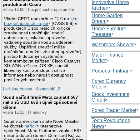
Innovative Home
produktech Cisco
Kitchen
včera 16:00 | Bezpečnostní upozornění
Home Garden
Vládní CERT upozorňuje (
𝕏
) na
sérii
Dream
bezpečnostních záplat
(CVSS 9.9) v
produktech Cisco řešících kritické
Home Furniture
zranitelnosti umožňující obejití
Treasure
autentizace, eskalaci oprávnění,
vzdálené spuštění kódu a odepření
Washroom Shower
služby. Úspěšné zneužití může
útočníkům umožnit získat neoprávněný
Major Finance
přístup k dotčeným systémům,
Market
kompromitovat zařízení Cisco Catalyst
SD-WAN a Cisco IOS XE, spustit
libovolný kód, zpřístupnit citlivé
Personal Finloan
informace nebo narušit dostupnost
postižených systémů.
Forex Currency
Meter
Ladislav Hagara
|
Komentářů: 2
Stock Investment
Soud nařídil firmě Meta zaplatit 567
Credit
milionů USD kvůli újmě způsobené
dětem
Forex Trader Market
včera 15:33 | IT novinky
Tech Revolutions
Soud v americkém státě Nové Mexiko
News
ve čtvrtek
nařídil
internetové
společnosti Meta Platforms zaplatit 567
milionů dolarů (téměř 12 miliard Kč) za