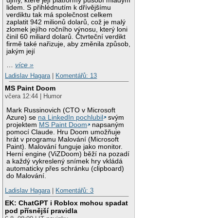
újmy, které její platformy působí mladým
lidem. S přihlédnutím k dřívějšímu
verdiktu tak má společnost celkem
zaplatit 942 milionů dolarů, což je malý
zlomek jejího ročního výnosu, který loni
činil 60 miliard dolarů. Čtvrteční verdikt
firmě také nařizuje, aby změnila způsob,
jakým její
…
více »
Ladislav Hagara
|
Komentářů: 13
MS Paint Doom
včera 12:44 | Humor
Mark Russinovich (CTO v Microsoft
Azure) se
na LinkedIn pochlubil
svým
projektem
MS Paint Doom
napsaným
pomocí Claude. Hru Doom umožňuje
hrát v programu Malování (Microsoft
Paint). Malování funguje jako monitor.
Herní engine (ViZDoom) běží na pozadí
a každý vykreslený snímek hry vkládá
automaticky přes schránku (clipboard)
do Malování.
Ladislav Hagara
|
Komentářů: 3
EK: ChatGPT i Roblox mohou spadat
pod přísnější pravidla