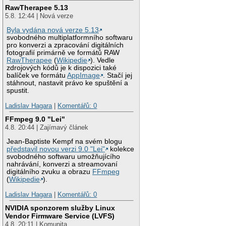
RawTherapee 5.13
5.8. 12:44 | Nová verze
Byla vydána nová verze 5.13
svobodného multiplatformního softwaru
pro konverzi a zpracování digitálních
fotografií primárně ve formátů RAW
RawTherapee
(
Wikipedie
). Vedle
zdrojových kódů je k dispozici také
balíček ve formátu
AppImage
. Stačí jej
stáhnout, nastavit právo ke spuštění a
spustit.
Ladislav Hagara
|
Komentářů: 0
FFmpeg 9.0 "Lei"
4.8. 20:44 | Zajímavý článek
Jean-Baptiste Kempf na svém blogu
představil novou verzi 9.0 "Lei"
kolekce
svobodného softwaru umožňujícího
nahrávání, konverzi a streamovaní
digitálního zvuku a obrazu
FFmpeg
(
Wikipedie
).
Ladislav Hagara
|
Komentářů: 0
NVIDIA sponzorem služby Linux
Vendor Firmware Service (LVFS)
4.8. 20:11 | Komunita