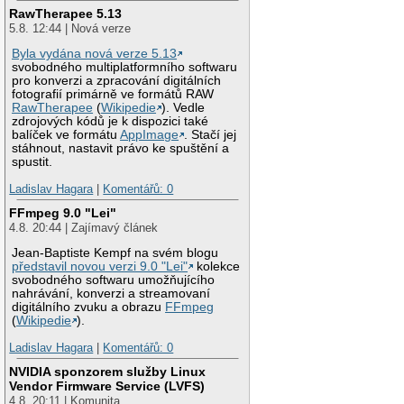
RawTherapee 5.13
5.8. 12:44 | Nová verze
Byla vydána nová verze 5.13
svobodného multiplatformního softwaru
pro konverzi a zpracování digitálních
fotografií primárně ve formátů RAW
RawTherapee
(
Wikipedie
). Vedle
zdrojových kódů je k dispozici také
balíček ve formátu
AppImage
. Stačí jej
stáhnout, nastavit právo ke spuštění a
spustit.
Ladislav Hagara
|
Komentářů: 0
FFmpeg 9.0 "Lei"
4.8. 20:44 | Zajímavý článek
Jean-Baptiste Kempf na svém blogu
představil novou verzi 9.0 "Lei"
kolekce
svobodného softwaru umožňujícího
nahrávání, konverzi a streamovaní
digitálního zvuku a obrazu
FFmpeg
(
Wikipedie
).
Ladislav Hagara
|
Komentářů: 0
NVIDIA sponzorem služby Linux
Vendor Firmware Service (LVFS)
4.8. 20:11 | Komunita