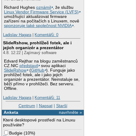
Richard Hughes
oznámil
, že službu
Linux Vendor Firmware Service (LVFS)
umožňující aktualizovat firmware
zařízení na počítačích s Linuxem, nově
sponzoruje také společnost NVIDIA
.
Ladislav Hagara
|
Komentářů: 0
SlideRshow, prohlížeč fotek, ale i
jejich organizér a prezentátor
4.8. 12:22 | Zajímavý software
Edvard Rejthar na blogu zaměstnanců
CZ.NIC
představil
svou aplikaci
SlideRshow
(
GitHub
). Funguje jako
prohlížeč fotek, ale i jako jejich
organizér a prezentátor. Neinstaluje se,
běží přímo v prohlížeči. Bez serveru.
Offline.
Ladislav Hagara
|
Komentářů: 11
Centrum
|
Napsat
|
Starší
Anketa
navrhněte »
Které desktopové prostředí na Linuxu
používáte?
Budgie
(
10%
)