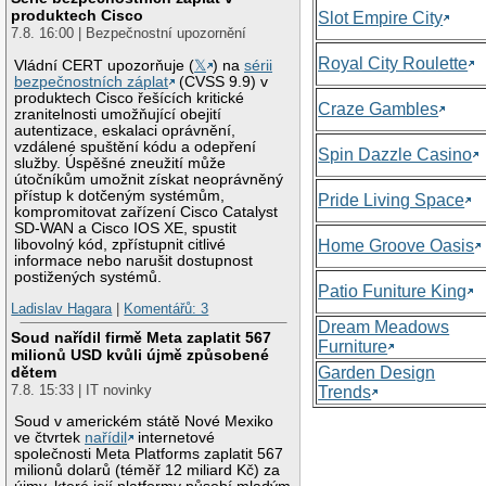
produktech Cisco
Slot Empire City
7.8. 16:00 | Bezpečnostní upozornění
Royal City Roulette
Vládní CERT upozorňuje (
𝕏
) na
sérii
bezpečnostních záplat
(CVSS 9.9) v
produktech Cisco řešících kritické
Craze Gambles
zranitelnosti umožňující obejití
autentizace, eskalaci oprávnění,
vzdálené spuštění kódu a odepření
Spin Dazzle Casino
služby. Úspěšné zneužití může
útočníkům umožnit získat neoprávněný
přístup k dotčeným systémům,
Pride Living Space
kompromitovat zařízení Cisco Catalyst
SD-WAN a Cisco IOS XE, spustit
libovolný kód, zpřístupnit citlivé
Home Groove Oasis
informace nebo narušit dostupnost
postižených systémů.
Patio Funiture King
Ladislav Hagara
|
Komentářů: 3
Dream Meadows
Soud nařídil firmě Meta zaplatit 567
Furniture
milionů USD kvůli újmě způsobené
Garden Design
dětem
7.8. 15:33 | IT novinky
Trends
Soud v americkém státě Nové Mexiko
ve čtvrtek
nařídil
internetové
společnosti Meta Platforms zaplatit 567
milionů dolarů (téměř 12 miliard Kč) za