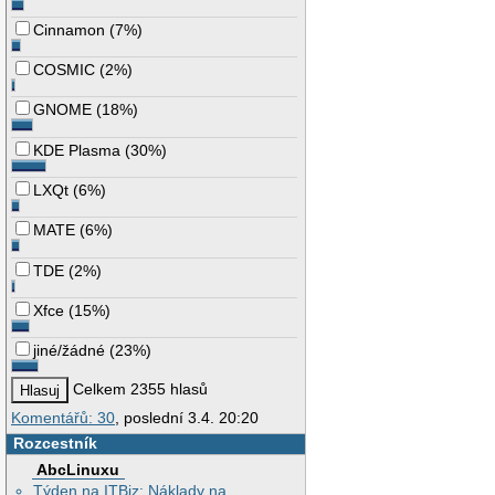
Cinnamon
(
7%
)
COSMIC
(
2%
)
GNOME
(
18%
)
KDE Plasma
(
30%
)
LXQt
(
6%
)
MATE
(
6%
)
TDE
(
2%
)
Xfce
(
15%
)
jiné/žádné
(
23%
)
Celkem 2355 hlasů
Komentářů: 30
, poslední 3.4. 20:20
Rozcestník
AbcLinuxu
Týden na ITBiz: Náklady na