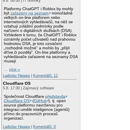
6.8. 08:00 | IT novinky
Platformy ChatGPT i Roblox by mohly
být
zařazeny na seznam
mimořádně
velkých on-line platforem nebo
internetových vyhledávačů, na něž se
vztahují zvláštní podmínky podle
nařízení o digitálních službách (DSA).
Vzhledem k tomu, že ChatGPT i Roblox
oznámily počet uživatelů nad prahovou
hodnotou DSA, je toto označení
„rozhodně možné“ a mohlo by „přijít
dříve či později“. On-line platformy a
vyhledávače zařazené na seznamy DSA
musejí
…
více »
Ladislav Hagara
|
Komentářů: 12
Cloudflare OS
5.8. 17:00 | Zajímavý software
Společnost Cloudflare
představila
Cloudflare OS
(
GitHub
), tj. open
source platformu navrženou pro
integraci umělé inteligence (agentů)
přímo do pracovních procesů
organizací.
Ladislav Hagara
|
Komentářů: 0