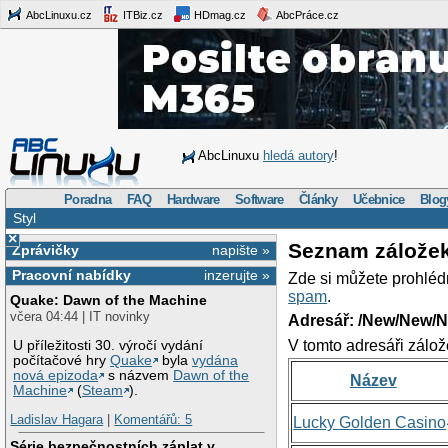
AbcLinuxu.cz
ITBiz.cz
HDmag.cz
AbcPráce.cz
AbcLinuxu
hledá autory
!
Poradna
FAQ
Hardware
Software
Články
Učebnice
Blog
Styl
×
Seznam zálože
Zprávičky
napište »
Pracovní nabídky
inzerujte »
Zde si můžete prohléd
spam
.
Quake: Dawn of the Machine
včera 04:44 | IT novinky
Adresář: /New/New/N
V tomto adresáři zálož
U příležitosti 30. výročí vydání
počítačové hry
Quake
byla
vydána
nová epizoda
s názvem
Dawn of the
Název
Machine
(
Steam
).
Ladislav Hagara
|
Komentářů: 5
Lucky Golden Casino
Série bezpečnostních záplat v