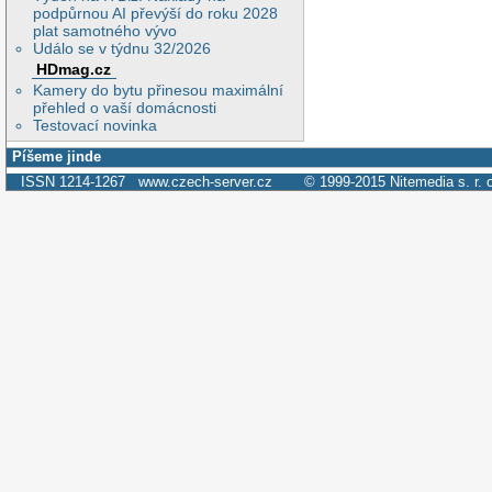
podpůrnou AI převýší do roku 2028
plat samotného vývo
Událo se v týdnu 32/2026
HDmag.cz
Kamery do bytu přinesou maximální
přehled o vaší domácnosti
Testovací novinka
Píšeme jinde
ISSN 1214-1267
www.czech-server.cz
© 1999-2015
Nitemedia s. r. 