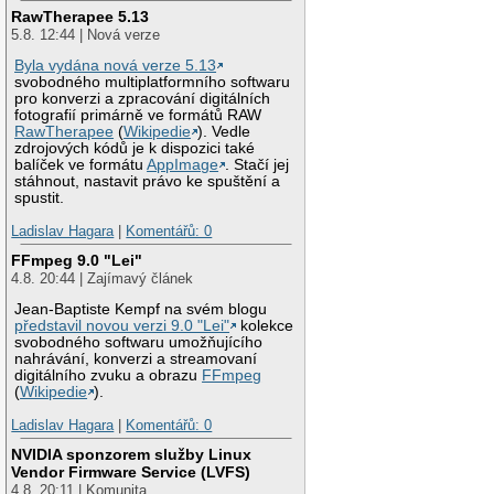
RawTherapee 5.13
5.8. 12:44 | Nová verze
Byla vydána nová verze 5.13
svobodného multiplatformního softwaru
pro konverzi a zpracování digitálních
fotografií primárně ve formátů RAW
RawTherapee
(
Wikipedie
). Vedle
zdrojových kódů je k dispozici také
balíček ve formátu
AppImage
. Stačí jej
stáhnout, nastavit právo ke spuštění a
spustit.
Ladislav Hagara
|
Komentářů: 0
FFmpeg 9.0 "Lei"
4.8. 20:44 | Zajímavý článek
Jean-Baptiste Kempf na svém blogu
představil novou verzi 9.0 "Lei"
kolekce
svobodného softwaru umožňujícího
nahrávání, konverzi a streamovaní
digitálního zvuku a obrazu
FFmpeg
(
Wikipedie
).
Ladislav Hagara
|
Komentářů: 0
NVIDIA sponzorem služby Linux
Vendor Firmware Service (LVFS)
4.8. 20:11 | Komunita