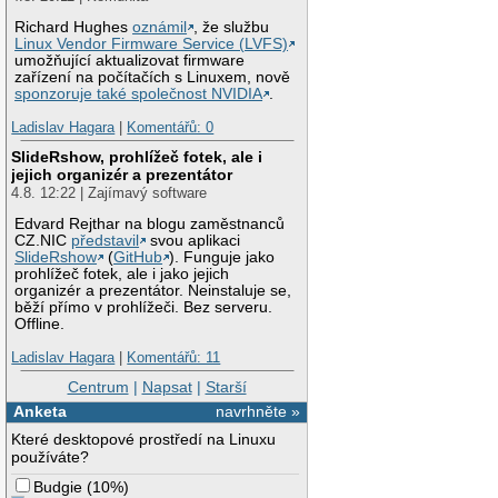
Richard Hughes
oznámil
, že službu
Linux Vendor Firmware Service (LVFS)
umožňující aktualizovat firmware
zařízení na počítačích s Linuxem, nově
sponzoruje také společnost NVIDIA
.
Ladislav Hagara
|
Komentářů: 0
SlideRshow, prohlížeč fotek, ale i
jejich organizér a prezentátor
4.8. 12:22 | Zajímavý software
Edvard Rejthar na blogu zaměstnanců
CZ.NIC
představil
svou aplikaci
SlideRshow
(
GitHub
). Funguje jako
prohlížeč fotek, ale i jako jejich
organizér a prezentátor. Neinstaluje se,
běží přímo v prohlížeči. Bez serveru.
Offline.
Ladislav Hagara
|
Komentářů: 11
Centrum
|
Napsat
|
Starší
Anketa
navrhněte »
Které desktopové prostředí na Linuxu
používáte?
Budgie
(
10%
)