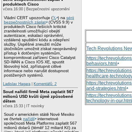
produktech Cisco
včera 16:00 | Bezpečnostní upozornění
Vládní CERT upozorňuje (
𝕏
) na
sérii
bezpečnostních záplat
(CVSS 9.9) v
produktech Cisco řešících kritické
zranitelnosti umožňující obejití
autentizace, eskalaci oprávnění,
vzdálené spuštění kódu a odepření
služby. Úspěšné zneužití může
Tech Revolutions Ne
útočníkům umožnit získat neoprávněný
přístup k dotčeným systémům,
kompromitovat zařízení Cisco Catalyst
https://techrevolutio
SD-WAN a Cisco IOS XE, spustit
behaviors.html
libovolný kód, zpřístupnit citlivé
https://techrevoluti
informace nebo narušit dostupnost
postižených systémů.
healthcare-technology
https://techrevolutio
Ladislav Hagara
|
Komentářů: 2
and-strategies.html
Soud nařídil firmě Meta zaplatit 567
https://techrevolutio
milionů USD kvůli újmě způsobené
technology-in-our.htm
dětem
včera 15:33 | IT novinky
Soud v americkém státě Nové Mexiko
ve čtvrtek
nařídil
internetové
společnosti Meta Platforms zaplatit 567
milionů dolarů (téměř 12 miliard Kč) za