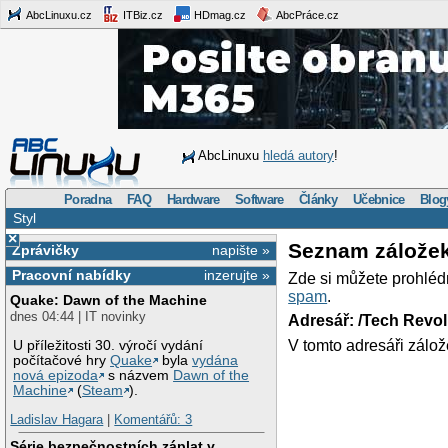
AbcLinuxu.cz
ITBiz.cz
HDmag.cz
AbcPráce.cz
AbcLinuxu
hledá autory
!
Poradna
FAQ
Hardware
Software
Články
Učebnice
Blog
Styl
×
Seznam zálože
Zprávičky
napište »
Pracovní nabídky
inzerujte »
Zde si můžete prohléd
spam
.
Quake: Dawn of the Machine
dnes 04:44 | IT novinky
Adresář: /Tech Revo
V tomto adresáři zálož
U příležitosti 30. výročí vydání
počítačové hry
Quake
byla
vydána
nová epizoda
s názvem
Dawn of the
Machine
(
Steam
).
Ladislav Hagara
|
Komentářů: 3
Série bezpečnostních záplat v