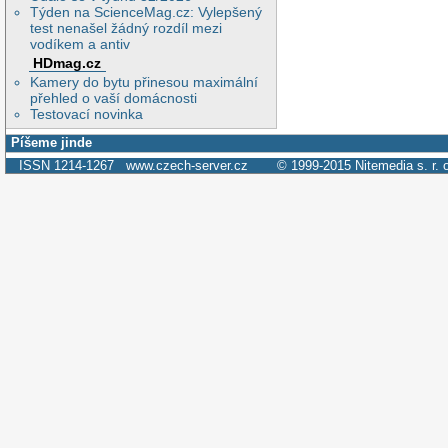
Týden na ScienceMag.cz: Vylepšený
test nenašel žádný rozdíl mezi
vodíkem a antiv
HDmag.cz
Kamery do bytu přinesou maximální
přehled o vaší domácnosti
Testovací novinka
Píšeme jinde
ISSN 1214-1267
www.czech-server.cz
© 1999-2015
Nitemedia s. r. 