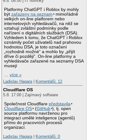
6.8. 08:00 | IT novinky
Platformy ChatGPT i Roblox by mohly
být
zařazeny na seznam
mimořádně
velkých on-line platforem nebo
internetových vyhledávačů, na něž se
vztahují zvláštní podmínky podle
nařízení o digitálních službách (DSA).
Vzhledem k tomu, že ChatGPT i Roblox
oznámily počet uživatelů nad prahovou
hodnotou DSA, je toto označení
„rozhodně možné“ a mohlo by „přijít
dříve či později“. On-line platformy a
vyhledávače zařazené na seznamy DSA
musejí
…
více »
Ladislav Hagara
|
Komentářů: 12
Cloudflare OS
5.8. 17:00 | Zajímavý software
Společnost Cloudflare
představila
Cloudflare OS
(
GitHub
), tj. open
source platformu navrženou pro
integraci umělé inteligence (agentů)
přímo do pracovních procesů
organizací.
Ladislav Hagara
|
Komentářů: 0