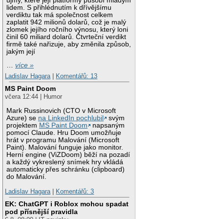
újmy, které její platformy působí mladým
lidem. S přihlédnutím k dřívějšímu
verdiktu tak má společnost celkem
zaplatit 942 milionů dolarů, což je malý
zlomek jejího ročního výnosu, který loni
činil 60 miliard dolarů. Čtvrteční verdikt
firmě také nařizuje, aby změnila způsob,
jakým její
…
více »
Ladislav Hagara
|
Komentářů: 13
MS Paint Doom
včera 12:44 | Humor
Mark Russinovich (CTO v Microsoft
Azure) se
na LinkedIn pochlubil
svým
projektem
MS Paint Doom
napsaným
pomocí Claude. Hru Doom umožňuje
hrát v programu Malování (Microsoft
Paint). Malování funguje jako monitor.
Herní engine (ViZDoom) běží na pozadí
a každý vykreslený snímek hry vkládá
automaticky přes schránku (clipboard)
do Malování.
Ladislav Hagara
|
Komentářů: 3
EK: ChatGPT i Roblox mohou spadat
pod přísnější pravidla