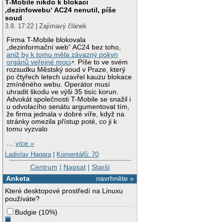
T-Mobile nikdo k blokaci
‚dezinfowebu‘ AC24 nenutil, píše
soud
3.8. 17:22 | Zajímavý článek
Firma T-Mobile blokovala
„dezinformační web“ AC24 bez toho,
aniž by k tomu měla závazný pokyn
orgánů veřejné moci
. Píše to ve svém
rozsudku Městský soud v Praze, který
po čtyřech letech uzavřel kauzu blokace
zmíněného webu. Operátor musí
uhradit škodu ve výši 35 tisíc korun.
Advokát společnosti T-Mobile se snažil i
u odvolacího senátu argumentovat tím,
že firma jednala v dobré víře, když na
stránky omezila přístup poté, co ji k
tomu vyzvalo
…
více »
Ladislav Hagara
|
Komentářů: 70
Centrum
|
Napsat
|
Starší
Anketa
navrhněte »
Které desktopové prostředí na Linuxu
používáte?
Budgie
(
10%
)