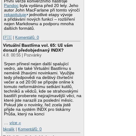
První verze konverzního nástroje
Pandoc
byla vydána před 20 lety. Jeho
autor John MacFarlane při tomto výročí
rekapituluje
jednotlivé etapy vývoje
a přidávání nových funkcí – rozšíření
nejen Markdownu a podporu mnoha
dalších formátů.
|🇵🇸
|
Komentářů: 0
Virtuální Bastlírna vol. 65: Už vám
dorazil předobjednaný INDX?
4.8. 00:55 | Pozvánky
Srpen přinesl nejen další spalující
vedro, ale také Virtuální Bastlírnu s
neméně žhavými novinkami. Využijte
tedy předpovědi na deštivý čtvrteční
večer a od 20:00 se připojte online k
tomuto neformálnímu setkání kutilů,
techniků a vědců, kde se strahovskými
bastlíři proberete nejzajímavější věci, na
které jste narazili za poslední měsíc.
Pokud jde o novinky, řeč zcela jistě
přijde na systém INDX pro tiskárny
Průša, který na konci
…
více »
bkralik
|
Komentářů: 0