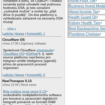
Home Floor Tile
Vzhledem k tomu, že ChatGPT i Roblox
oznámily počet uživatelů nad prahovou
Business Invest Mode
hodnotou DSA, je toto označení
„rozhodně možné“ a mohlo by „přijít
About Income Tax
dříve či později“. On-line platformy a
Health Guard Oil
vyhledávače zařazené na seznamy DSA
musejí
Kidney Health Tips
Best Backpacking St
…
více »
Ladislav Hagara
|
Komentářů: 1
Plumbing Chelsea
Cloudflare OS
včera 17:00 | Zajímavý software
Společnost Cloudflare
představila
Cloudflare OS
(
GitHub
), tj. open
source platformu navrženou pro
integraci umělé inteligence (agentů)
přímo do pracovních procesů
organizací.
Ladislav Hagara
|
Komentářů: 0
RawTherapee 5.13
včera 12:44 | Nová verze
Byla vydána nová verze 5.13
svobodného multiplatformního softwaru
pro konverzi a zpracování digitálních
fotografií primárně ve formátů RAW