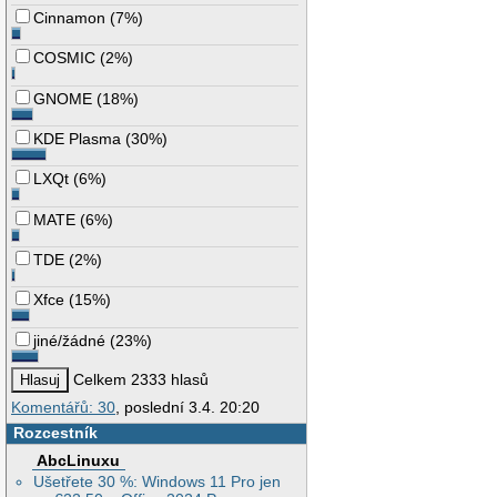
Cinnamon
(
7%
)
COSMIC
(
2%
)
GNOME
(
18%
)
KDE Plasma
(
30%
)
LXQt
(
6%
)
MATE
(
6%
)
TDE
(
2%
)
Xfce
(
15%
)
jiné/žádné
(
23%
)
Celkem 2333 hlasů
Komentářů: 30
, poslední 3.4. 20:20
Rozcestník
AbcLinuxu
Ušetřete 30 %: Windows 11 Pro jen