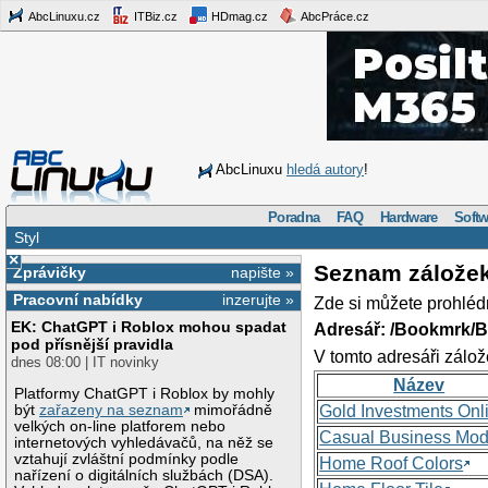
AbcLinuxu.cz
ITBiz.cz
HDmag.cz
AbcPráce.cz
AbcLinuxu
hledá autory
!
Poradna
FAQ
Hardware
Softw
Styl
×
Seznam zálože
Zprávičky
napište »
Pracovní nabídky
inzerujte »
Zde si můžete prohléd
EK: ChatGPT i Roblox mohou spadat
Adresář: /Bookmrk/
pod přísnější pravidla
V tomto adresáři zálož
dnes 08:00 | IT novinky
Název
Platformy ChatGPT i Roblox by mohly
být
zařazeny na seznam
mimořádně
Gold Investments Onl
velkých on-line platforem nebo
Casual Business Mod
internetových vyhledávačů, na něž se
vztahují zvláštní podmínky podle
Home Roof Colors
nařízení o digitálních službách (DSA).