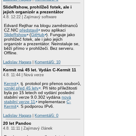
SlideRshow, prohlížeč fotek, ale i
jejich organizér a prezentátor
4.8. 12:22 | Zajímavý software
Edvard Rejthar na blogu zaměstnanců
CZ.NIC
představil
svou aplikaci
SlideRshow
(
GitHub
). Funguje jako
prohlížeč fotek, ale i jako jejich
organizér a prezentátor. Neinstaluje se,
běží přímo v prohlížeči. Bez serveru.
Offline.
Ladislav Hagara
|
Komentářů: 10
Kermit má 45 let. Vydán C-Kermit 11
4.8. 11:44 | Nová verze
Kermit
, tj. protokol pro přenos souborů,
vznikl před 45 lety
. Při této příležitosti
byla po 15 letech od vydání poslední
stabilní verze 9.0.302 vydána
nová
stabilní verze 11
implementace
C-
Kermit
. S podporou IPv6.
Ladislav Hagara
|
Komentářů: 0
20 let Pandoc
4.8. 11:11 | Zajímavý článek