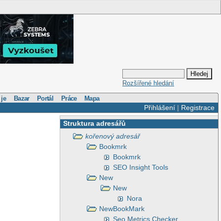
Rozšířené hledání
 je
Bazar
Portál
Práce
Mapa
Přihlášení
|
Registrace
Struktura adresářů
kořenový adresář
Bookmrk
Bookmrk
SEO Insight Tools
New
New
Nora
NewBookMark
Seo Metrics Checker