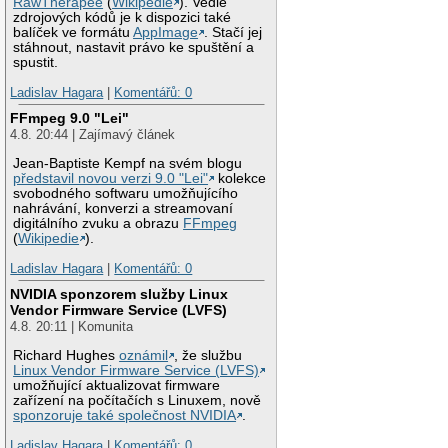
RawTherapee
(
Wikipedie
). Vedle
zdrojových kódů je k dispozici také
balíček ve formátu
AppImage
. Stačí jej
stáhnout, nastavit právo ke spuštění a
spustit.
Ladislav Hagara
|
Komentářů: 0
FFmpeg 9.0 "Lei"
4.8. 20:44 | Zajímavý článek
Jean-Baptiste Kempf na svém blogu
představil novou verzi 9.0 "Lei"
kolekce
svobodného softwaru umožňujícího
nahrávání, konverzi a streamovaní
digitálního zvuku a obrazu
FFmpeg
(
Wikipedie
).
Ladislav Hagara
|
Komentářů: 0
NVIDIA sponzorem služby Linux
Vendor Firmware Service (LVFS)
4.8. 20:11 | Komunita
Richard Hughes
oznámil
, že službu
Linux Vendor Firmware Service (LVFS)
umožňující aktualizovat firmware
zařízení na počítačích s Linuxem, nově
sponzoruje také společnost NVIDIA
.
Ladislav Hagara
|
Komentářů: 0