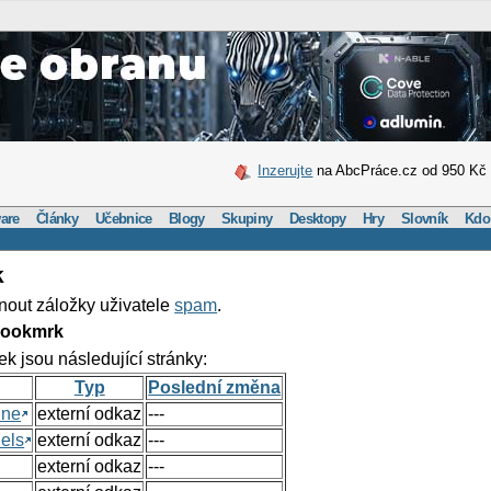
Inzerujte
na AbcPráce.cz od 950 Kč
are
Články
Učebnice
Blogy
Skupiny
Desktopy
Hry
Slovník
Kdo
k
nout záložky uživatele
spam
.
Bookmrk
ek jsou následující stránky:
Typ
Poslední změna
ine
externí odkaz
---
els
externí odkaz
---
externí odkaz
---