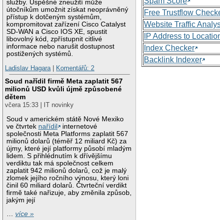
Spam Score
služby. Úspěšné zneužití může
útočníkům umožnit získat neoprávněný
Free Trustflow Check
přístup k dotčeným systémům,
Website Traffic Analy
kompromitovat zařízení Cisco Catalyst
SD-WAN a Cisco IOS XE, spustit
IP Address to Locatio
libovolný kód, zpřístupnit citlivé
informace nebo narušit dostupnost
Index Checker
postižených systémů.
Backlink Indexer
Ladislav Hagara
|
Komentářů: 2
Soud nařídil firmě Meta zaplatit 567
milionů USD kvůli újmě způsobené
dětem
včera 15:33 | IT novinky
Soud v americkém státě Nové Mexiko
ve čtvrtek
nařídil
internetové
společnosti Meta Platforms zaplatit 567
milionů dolarů (téměř 12 miliard Kč) za
újmy, které její platformy působí mladým
lidem. S přihlédnutím k dřívějšímu
verdiktu tak má společnost celkem
zaplatit 942 milionů dolarů, což je malý
zlomek jejího ročního výnosu, který loni
činil 60 miliard dolarů. Čtvrteční verdikt
firmě také nařizuje, aby změnila způsob,
jakým její
…
více »