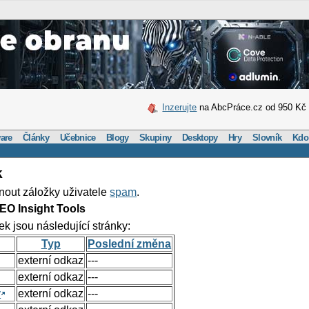
Inzerujte
na AbcPráce.cz od 950 Kč
are
Články
Učebnice
Blogy
Skupiny
Desktopy
Hry
Slovník
Kdo
k
nout záložky uživatele
spam
.
EO Insight Tools
ek jsou následující stránky:
Typ
Poslední změna
externí odkaz
---
externí odkaz
---
y
externí odkaz
---