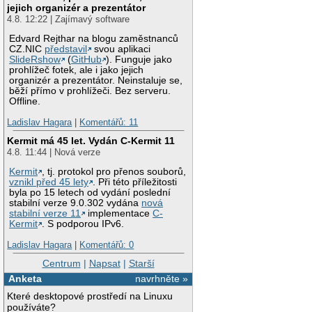
jejich organizér a prezentátor
4.8. 12:22 | Zajímavý software
Edvard Rejthar na blogu zaměstnanců
CZ.NIC
představil
svou aplikaci
SlideRshow
(
GitHub
). Funguje jako
prohlížeč fotek, ale i jako jejich
organizér a prezentátor. Neinstaluje se,
běží přímo v prohlížeči. Bez serveru.
Offline.
Ladislav Hagara
|
Komentářů: 11
Kermit má 45 let. Vydán C-Kermit 11
4.8. 11:44 | Nová verze
Kermit
, tj. protokol pro přenos souborů,
vznikl před 45 lety
. Při této příležitosti
byla po 15 letech od vydání poslední
stabilní verze 9.0.302 vydána
nová
stabilní verze 11
implementace
C-
Kermit
. S podporou IPv6.
Ladislav Hagara
|
Komentářů: 0
Centrum
|
Napsat
|
Starší
Anketa
navrhněte »
Které desktopové prostředí na Linuxu
používáte?