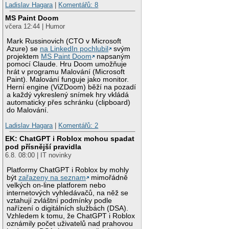
Ladislav Hagara
|
Komentářů: 8
MS Paint Doom
včera 12:44 | Humor
Mark Russinovich (CTO v Microsoft
Azure) se
na LinkedIn pochlubil
svým
projektem
MS Paint Doom
napsaným
pomocí Claude. Hru Doom umožňuje
hrát v programu Malování (Microsoft
Paint). Malování funguje jako monitor.
Herní engine (ViZDoom) běží na pozadí
a každý vykreslený snímek hry vkládá
automaticky přes schránku (clipboard)
do Malování.
Ladislav Hagara
|
Komentářů: 2
EK: ChatGPT i Roblox mohou spadat
pod přísnější pravidla
6.8. 08:00 | IT novinky
Platformy ChatGPT i Roblox by mohly
být
zařazeny na seznam
mimořádně
velkých on-line platforem nebo
internetových vyhledávačů, na něž se
vztahují zvláštní podmínky podle
nařízení o digitálních službách (DSA).
Vzhledem k tomu, že ChatGPT i Roblox
oznámily počet uživatelů nad prahovou