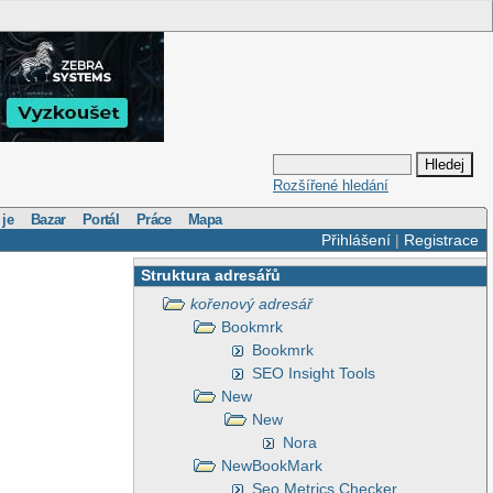
Rozšířené hledání
 je
Bazar
Portál
Práce
Mapa
Přihlášení
|
Registrace
Struktura adresářů
kořenový adresář
Bookmrk
Bookmrk
SEO Insight Tools
New
New
Nora
NewBookMark
Seo Metrics Checker