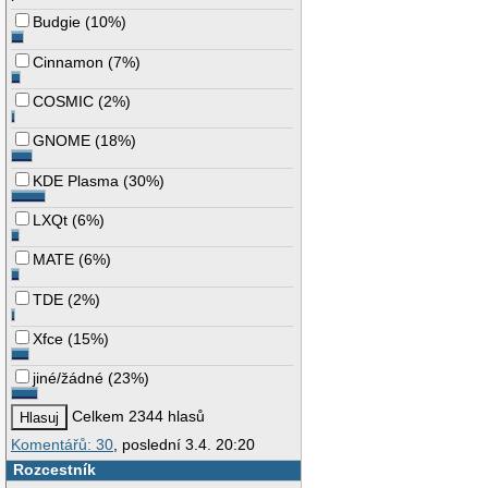
Budgie
(
10%
)
Cinnamon
(
7%
)
COSMIC
(
2%
)
GNOME
(
18%
)
KDE Plasma
(
30%
)
LXQt
(
6%
)
MATE
(
6%
)
TDE
(
2%
)
Xfce
(
15%
)
jiné/žádné
(
23%
)
Celkem 2344 hlasů
Komentářů: 30
, poslední 3.4. 20:20
Rozcestník