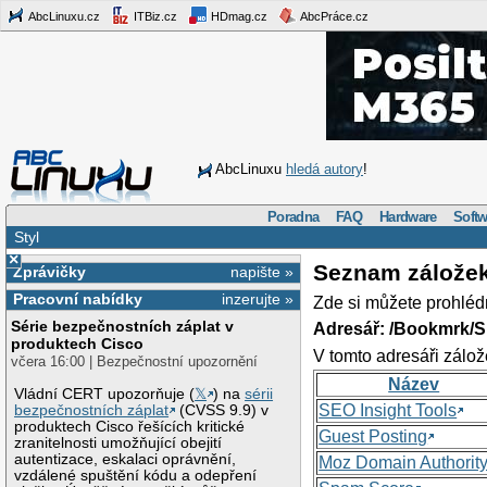
AbcLinuxu.cz
ITBiz.cz
HDmag.cz
AbcPráce.cz
AbcLinuxu
hledá autory
!
Poradna
FAQ
Hardware
Softw
Styl
×
Seznam zálože
Zprávičky
napište »
Pracovní nabídky
inzerujte »
Zde si můžete prohléd
Série bezpečnostních záplat v
Adresář: /Bookmrk/S
produktech Cisco
V tomto adresáři zálož
včera 16:00 | Bezpečnostní upozornění
Název
Vládní CERT upozorňuje (
𝕏
) na
sérii
SEO Insight Tools
bezpečnostních záplat
(CVSS 9.9) v
produktech Cisco řešících kritické
Guest Posting
zranitelnosti umožňující obejití
autentizace, eskalaci oprávnění,
Moz Domain Authorit
vzdálené spuštění kódu a odepření