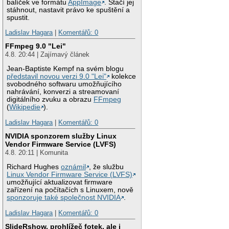
balíček ve formátu
AppImage
. Stačí jej
stáhnout, nastavit právo ke spuštění a
spustit.
Ladislav Hagara
|
Komentářů: 0
FFmpeg 9.0 "Lei"
4.8. 20:44 | Zajímavý článek
Jean-Baptiste Kempf na svém blogu
představil novou verzi 9.0 "Lei"
kolekce
svobodného softwaru umožňujícího
nahrávání, konverzi a streamovaní
digitálního zvuku a obrazu
FFmpeg
(
Wikipedie
).
Ladislav Hagara
|
Komentářů: 0
NVIDIA sponzorem služby Linux
Vendor Firmware Service (LVFS)
4.8. 20:11 | Komunita
Richard Hughes
oznámil
, že službu
Linux Vendor Firmware Service (LVFS)
umožňující aktualizovat firmware
zařízení na počítačích s Linuxem, nově
sponzoruje také společnost NVIDIA
.
Ladislav Hagara
|
Komentářů: 0
SlideRshow, prohlížeč fotek, ale i