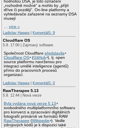
hodnotou DSA, je toto označení
„rozhodně možné“ a mohlo by „přijít
dříve či později“. On-line platformy a
vyhledávače zařazené na seznamy DSA
musejí
…
více »
Ladislav Hagara
|
Komentářů: 9
Cloudflare OS
5.8. 17:00 | Zajímavý software
Společnost Cloudflare
představila
Cloudflare OS
(
GitHub
), tj. open
source platformu navrženou pro
integraci umělé inteligence (agentů)
přímo do pracovních procesů
organizací.
Ladislav Hagara
|
Komentářů: 0
RawTherapee 5.13
5.8. 12:44 | Nová verze
Byla vydána nová verze 5.13
svobodného multiplatformního softwaru
pro konverzi a zpracování digitálních
fotografií primárně ve formátů RAW
RawTherapee
(
Wikipedie
). Vedle
zdrojových kódů je k dispozici také