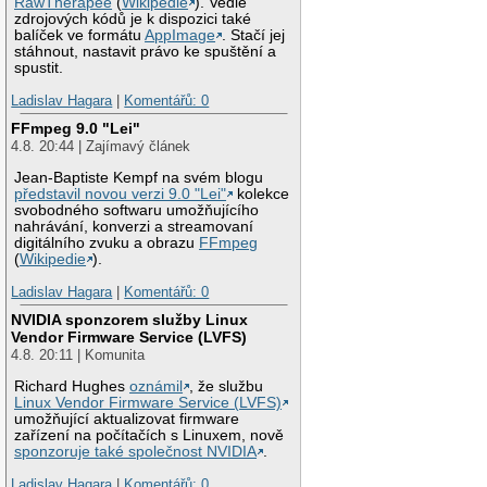
RawTherapee
(
Wikipedie
). Vedle
zdrojových kódů je k dispozici také
balíček ve formátu
AppImage
. Stačí jej
stáhnout, nastavit právo ke spuštění a
spustit.
Ladislav Hagara
|
Komentářů: 0
FFmpeg 9.0 "Lei"
4.8. 20:44 | Zajímavý článek
Jean-Baptiste Kempf na svém blogu
představil novou verzi 9.0 "Lei"
kolekce
svobodného softwaru umožňujícího
nahrávání, konverzi a streamovaní
digitálního zvuku a obrazu
FFmpeg
(
Wikipedie
).
Ladislav Hagara
|
Komentářů: 0
NVIDIA sponzorem služby Linux
Vendor Firmware Service (LVFS)
4.8. 20:11 | Komunita
Richard Hughes
oznámil
, že službu
Linux Vendor Firmware Service (LVFS)
umožňující aktualizovat firmware
zařízení na počítačích s Linuxem, nově
sponzoruje také společnost NVIDIA
.
Ladislav Hagara
|
Komentářů: 0