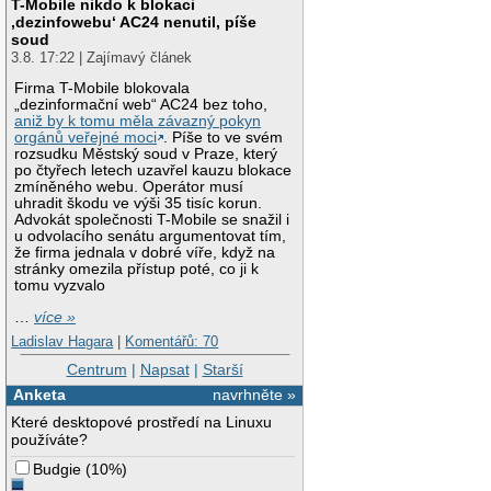
T-Mobile nikdo k blokaci
‚dezinfowebu‘ AC24 nenutil, píše
soud
3.8. 17:22 | Zajímavý článek
Firma T-Mobile blokovala
„dezinformační web“ AC24 bez toho,
aniž by k tomu měla závazný pokyn
orgánů veřejné moci
. Píše to ve svém
rozsudku Městský soud v Praze, který
po čtyřech letech uzavřel kauzu blokace
zmíněného webu. Operátor musí
uhradit škodu ve výši 35 tisíc korun.
Advokát společnosti T-Mobile se snažil i
u odvolacího senátu argumentovat tím,
že firma jednala v dobré víře, když na
stránky omezila přístup poté, co ji k
tomu vyzvalo
…
více »
Ladislav Hagara
|
Komentářů: 70
Centrum
|
Napsat
|
Starší
Anketa
navrhněte »
Které desktopové prostředí na Linuxu
používáte?
Budgie
(
10%
)