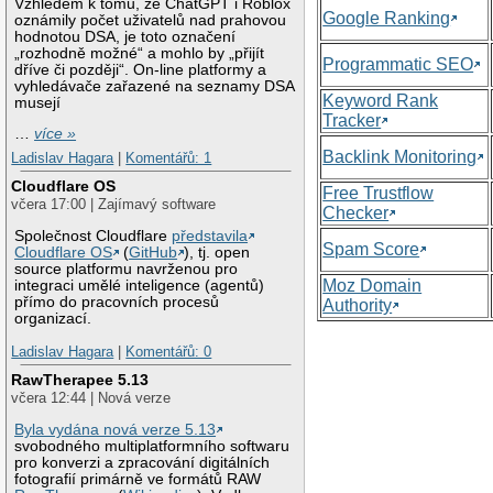
Vzhledem k tomu, že ChatGPT i Roblox
Google Ranking
oznámily počet uživatelů nad prahovou
hodnotou DSA, je toto označení
„rozhodně možné“ a mohlo by „přijít
Programmatic SEO
dříve či později“. On-line platformy a
vyhledávače zařazené na seznamy DSA
Keyword Rank
musejí
Tracker
…
více »
Backlink Monitoring
Ladislav Hagara
|
Komentářů: 1
Cloudflare OS
Free Trustflow
včera 17:00 | Zajímavý software
Checker
Společnost Cloudflare
představila
Spam Score
Cloudflare OS
(
GitHub
), tj. open
source platformu navrženou pro
Moz Domain
integraci umělé inteligence (agentů)
přímo do pracovních procesů
Authority
organizací.
Ladislav Hagara
|
Komentářů: 0
RawTherapee 5.13
včera 12:44 | Nová verze
Byla vydána nová verze 5.13
svobodného multiplatformního softwaru
pro konverzi a zpracování digitálních
fotografií primárně ve formátů RAW