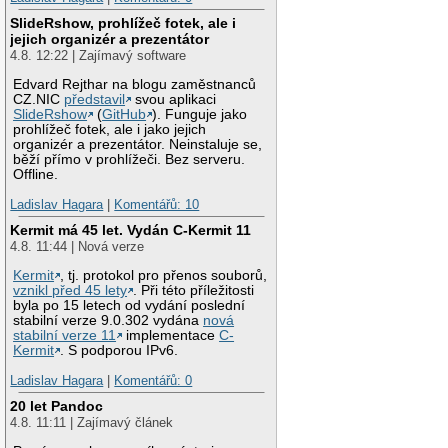
SlideRshow, prohlížeč fotek, ale i
jejich organizér a prezentátor
4.8. 12:22 | Zajímavý software
Edvard Rejthar na blogu zaměstnanců
CZ.NIC
představil
svou aplikaci
SlideRshow
(
GitHub
). Funguje jako
prohlížeč fotek, ale i jako jejich
organizér a prezentátor. Neinstaluje se,
běží přímo v prohlížeči. Bez serveru.
Offline.
Ladislav Hagara
|
Komentářů: 10
Kermit má 45 let. Vydán C-Kermit 11
4.8. 11:44 | Nová verze
Kermit
, tj. protokol pro přenos souborů,
vznikl před 45 lety
. Při této příležitosti
byla po 15 letech od vydání poslední
stabilní verze 9.0.302 vydána
nová
stabilní verze 11
implementace
C-
Kermit
. S podporou IPv6.
Ladislav Hagara
|
Komentářů: 0
20 let Pandoc
4.8. 11:11 | Zajímavý článek