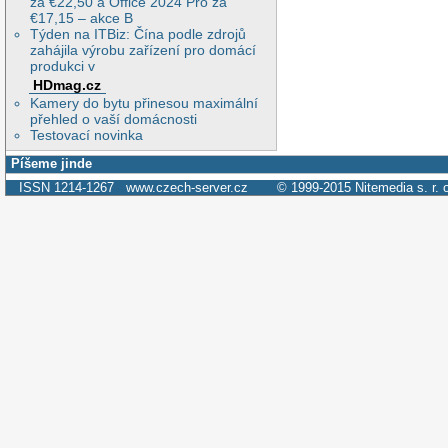
za €22,50 a Office 2024 Pro za
€17,15 – akce B
Týden na ITBiz: Čína podle zdrojů
zahájila výrobu zařízení pro domácí
produkci v
HDmag.cz
Kamery do bytu přinesou maximální
přehled o vaší domácnosti
Testovací novinka
Píšeme jinde
ISSN 1214-1267
www.czech-server.cz
© 1999-2015
Nitemedia s. r. 