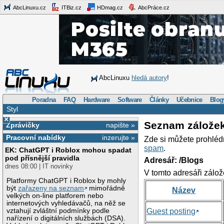
AbcLinuxu.cz
ITBiz.cz
HDmag.cz
AbcPráce.cz
AbcLinuxu
hledá autory
!
Poradna
FAQ
Hardware
Software
Články
Učebnice
Blog
Styl
×
Seznam zálože
Zprávičky
napište »
Pracovní nabídky
inzerujte »
Zde si můžete prohléd
spam
.
EK: ChatGPT i Roblox mohou spadat
pod přísnější pravidla
Adresář: /Blogs
dnes 08:00 | IT novinky
V tomto adresáři zálož
Platformy ChatGPT i Roblox by mohly
být
zařazeny na seznam
mimořádně
Název
velkých on-line platforem nebo
internetových vyhledávačů, na něž se
vztahují zvláštní podmínky podle
Guest posting
nařízení o digitálních službách (DSA).