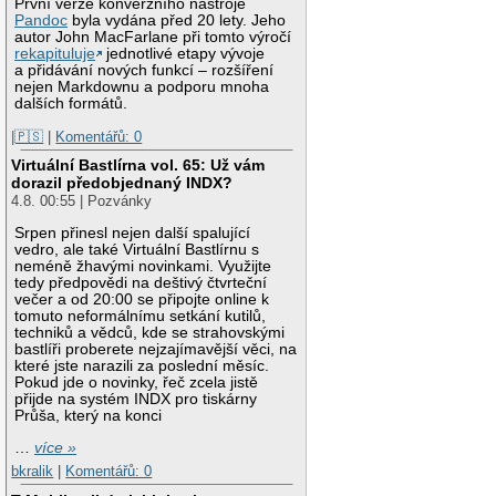
První verze konverzního nástroje
Pandoc
byla vydána před 20 lety. Jeho
autor John MacFarlane při tomto výročí
rekapituluje
jednotlivé etapy vývoje
a přidávání nových funkcí – rozšíření
nejen Markdownu a podporu mnoha
dalších formátů.
|🇵🇸
|
Komentářů: 0
Virtuální Bastlírna vol. 65: Už vám
dorazil předobjednaný INDX?
4.8. 00:55 | Pozvánky
Srpen přinesl nejen další spalující
vedro, ale také Virtuální Bastlírnu s
neméně žhavými novinkami. Využijte
tedy předpovědi na deštivý čtvrteční
večer a od 20:00 se připojte online k
tomuto neformálnímu setkání kutilů,
techniků a vědců, kde se strahovskými
bastlíři proberete nejzajímavější věci, na
které jste narazili za poslední měsíc.
Pokud jde o novinky, řeč zcela jistě
přijde na systém INDX pro tiskárny
Průša, který na konci
…
více »
bkralik
|
Komentářů: 0