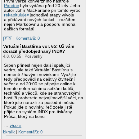
První verze konverzního nástroje
Pandoc
byla vydána před 20 lety. Jeho
autor John MacFarlane při tomto výročí
rekapituluje
jednotlivé etapy vývoje
a přidávání nových funkcí – rozšíření
nejen Markdownu a podporu mnoha
dalších formátů.
|🇵🇸
|
Komentářů: 0
Virtuální Bastlírna vol. 65: Už vám
dorazil předobjednaný INDX?
4.8. 00:55 | Pozvánky
Srpen přinesl nejen další spalující
vedro, ale také Virtuální Bastlírnu s
neméně žhavými novinkami. Využijte
tedy předpovědi na deštivý čtvrteční
večer a od 20:00 se připojte online k
tomuto neformálnímu setkání kutilů,
techniků a vědců, kde se strahovskými
bastlíři proberete nejzajímavější věci, na
které jste narazili za poslední měsíc.
Pokud jde o novinky, řeč zcela jistě
přijde na systém INDX pro tiskárny
Průša, který na konci
…
více »
bkralik
|
Komentářů: 0