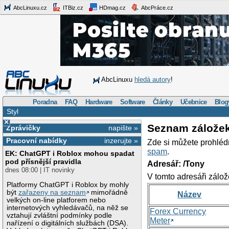
AbcLinuxu.cz
ITBiz.cz
HDmag.cz
AbcPráce.cz
AbcLinuxu
hledá autory
!
Poradna
FAQ
Hardware
Software
Články
Učebnice
Blog
Styl
×
Seznam zálože
Zprávičky
napište »
Pracovní nabídky
inzerujte »
Zde si můžete prohléd
spam
.
EK: ChatGPT i Roblox mohou spadat
pod přísnější pravidla
Adresář: /Tony
dnes 08:00 | IT novinky
V tomto adresáři zálož
Platformy ChatGPT i Roblox by mohly
být
zařazeny na seznam
mimořádně
Název
velkých on-line platforem nebo
internetových vyhledávačů, na něž se
Forex Currency
vztahují zvláštní podmínky podle
Meter
nařízení o digitálních službách (DSA).