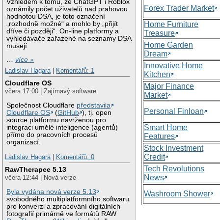
Vzhledem k tomu, že ChatGPT i Roblox
Forex Trader Market
oznámily počet uživatelů nad prahovou
hodnotou DSA, je toto označení
„rozhodně možné“ a mohlo by „přijít
Home Furniture
dříve či později“. On-line platformy a
Treasure
vyhledávače zařazené na seznamy DSA
Home Garden
musejí
Dream
…
více »
Innovative Home
Ladislav Hagara
|
Komentářů: 1
Kitchen
Cloudflare OS
Major Finance
včera 17:00 | Zajímavý software
Market
Společnost Cloudflare
představila
Personal Finloan
Cloudflare OS
(
GitHub
), tj. open
source platformu navrženou pro
Smart Home
integraci umělé inteligence (agentů)
přímo do pracovních procesů
Features
organizací.
Stock Investment
Credit
Ladislav Hagara
|
Komentářů: 0
Tech Revolutions
RawTherapee 5.13
News
včera 12:44 | Nová verze
Byla vydána nová verze 5.13
Washroom Shower
svobodného multiplatformního softwaru
pro konverzi a zpracování digitálních
fotografií primárně ve formátů RAW