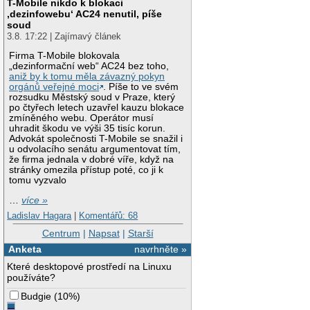
T-Mobile nikdo k blokaci
‚dezinfowebu‘ AC24 nenutil, píše
soud
3.8. 17:22 | Zajímavý článek
Firma T-Mobile blokovala
„dezinformační web“ AC24 bez toho,
aniž by k tomu měla závazný pokyn
orgánů veřejné moci
. Píše to ve svém
rozsudku Městský soud v Praze, který
po čtyřech letech uzavřel kauzu blokace
zmíněného webu. Operátor musí
uhradit škodu ve výši 35 tisíc korun.
Advokát společnosti T-Mobile se snažil i
u odvolacího senátu argumentovat tím,
že firma jednala v dobré víře, když na
stránky omezila přístup poté, co ji k
tomu vyzvalo
…
více »
Ladislav Hagara
|
Komentářů: 68
Centrum
|
Napsat
|
Starší
Anketa
navrhněte »
Které desktopové prostředí na Linuxu
používáte?
Budgie
(
10%
)