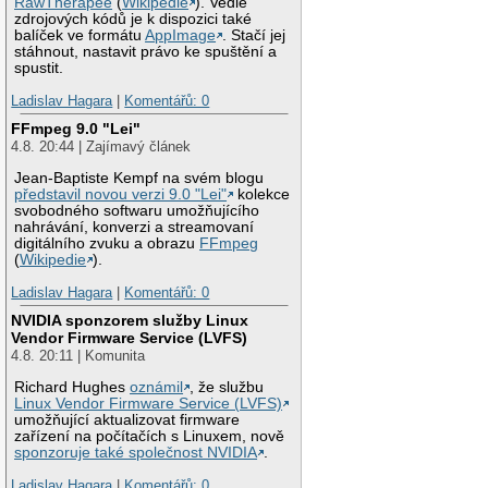
RawTherapee
(
Wikipedie
). Vedle
zdrojových kódů je k dispozici také
balíček ve formátu
AppImage
. Stačí jej
stáhnout, nastavit právo ke spuštění a
spustit.
Ladislav Hagara
|
Komentářů: 0
FFmpeg 9.0 "Lei"
4.8. 20:44 | Zajímavý článek
Jean-Baptiste Kempf na svém blogu
představil novou verzi 9.0 "Lei"
kolekce
svobodného softwaru umožňujícího
nahrávání, konverzi a streamovaní
digitálního zvuku a obrazu
FFmpeg
(
Wikipedie
).
Ladislav Hagara
|
Komentářů: 0
NVIDIA sponzorem služby Linux
Vendor Firmware Service (LVFS)
4.8. 20:11 | Komunita
Richard Hughes
oznámil
, že službu
Linux Vendor Firmware Service (LVFS)
umožňující aktualizovat firmware
zařízení na počítačích s Linuxem, nově
sponzoruje také společnost NVIDIA
.
Ladislav Hagara
|
Komentářů: 0