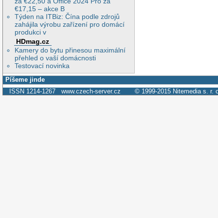
za €22,50 a Office 2024 Pro za
€17,15 – akce B
Týden na ITBiz: Čína podle zdrojů
zahájila výrobu zařízení pro domácí
produkci v
HDmag.cz
Kamery do bytu přinesou maximální
přehled o vaší domácnosti
Testovací novinka
Píšeme jinde
ISSN 1214-1267
www.czech-server.cz
© 1999-2015
Nitemedia s. r. 