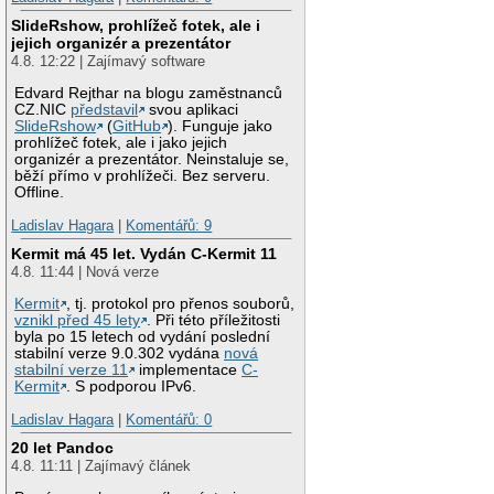
SlideRshow, prohlížeč fotek, ale i
jejich organizér a prezentátor
4.8. 12:22 | Zajímavý software
Edvard Rejthar na blogu zaměstnanců
CZ.NIC
představil
svou aplikaci
SlideRshow
(
GitHub
). Funguje jako
prohlížeč fotek, ale i jako jejich
organizér a prezentátor. Neinstaluje se,
běží přímo v prohlížeči. Bez serveru.
Offline.
Ladislav Hagara
|
Komentářů: 9
Kermit má 45 let. Vydán C-Kermit 11
4.8. 11:44 | Nová verze
Kermit
, tj. protokol pro přenos souborů,
vznikl před 45 lety
. Při této příležitosti
byla po 15 letech od vydání poslední
stabilní verze 9.0.302 vydána
nová
stabilní verze 11
implementace
C-
Kermit
. S podporou IPv6.
Ladislav Hagara
|
Komentářů: 0
20 let Pandoc
4.8. 11:11 | Zajímavý článek