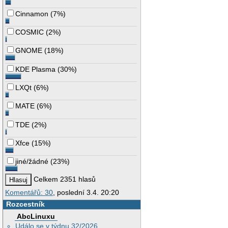
Cinnamon
(
7%
)
COSMIC
(
2%
)
GNOME
(
18%
)
KDE Plasma
(
30%
)
LXQt
(
6%
)
MATE
(
6%
)
TDE
(
2%
)
Xfce
(
15%
)
jiné/žádné
(
23%
)
Celkem 2351 hlasů
Komentářů: 30
, poslední 3.4. 20:20
Rozcestník
AbcLinuxu
Událo se v týdnu 32/2026