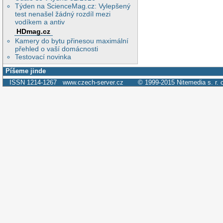
Týden na ScienceMag.cz: Vylepšený
test nenašel žádný rozdíl mezi
vodíkem a antiv
HDmag.cz
Kamery do bytu přinesou maximální
přehled o vaší domácnosti
Testovací novinka
Píšeme jinde
ISSN 1214-1267
www.czech-server.cz
© 1999-2015
Nitemedia s. r. 