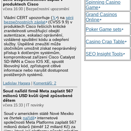
Spinning Casino
produktech Cisco
Game
včera 16:00 | Bezpečnostní upozornění
Grand Casinos
Vládní CERT upozorňuje (
𝕏
) na
sérii
Online
bezpečnostních záplat
(CVSS 9.9) v
produktech Cisco řešících kritické
Poker Game sets
zranitelnosti umožňující obejití
autentizace, eskalaci oprávnění,
vzdálené spuštění kódu a odepření
Casino Crap Table
služby. Úspěšné zneužití může
útočníkům umožnit získat neoprávněný
přístup k dotčeným systémům,
SEO Insight Tools
kompromitovat zařízení Cisco Catalyst
SD-WAN a Cisco IOS XE, spustit
libovolný kód, zpřístupnit citlivé
informace nebo narušit dostupnost
postižených systémů.
Ladislav Hagara
|
Komentářů: 2
Soud nařídil firmě Meta zaplatit 567
milionů USD kvůli újmě způsobené
dětem
včera 15:33 | IT novinky
Soud v americkém státě Nové Mexiko
ve čtvrtek
nařídil
internetové
společnosti Meta Platforms zaplatit 567
milionů dolarů (téměř 12 miliard Kč) za