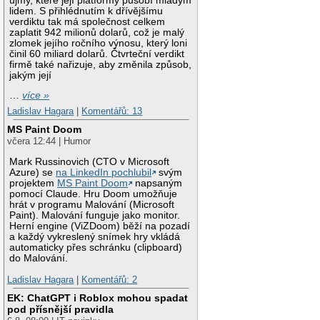
újmy, které její platformy působí mladým
lidem. S přihlédnutím k dřívějšímu
verdiktu tak má společnost celkem
zaplatit 942 milionů dolarů, což je malý
zlomek jejího ročního výnosu, který loni
činil 60 miliard dolarů. Čtvrteční verdikt
firmě také nařizuje, aby změnila způsob,
jakým její
…
více »
Ladislav Hagara
|
Komentářů: 13
MS Paint Doom
včera 12:44 | Humor
Mark Russinovich (CTO v Microsoft
Azure) se
na LinkedIn pochlubil
svým
projektem
MS Paint Doom
napsaným
pomocí Claude. Hru Doom umožňuje
hrát v programu Malování (Microsoft
Paint). Malování funguje jako monitor.
Herní engine (ViZDoom) běží na pozadí
a každý vykreslený snímek hry vkládá
automaticky přes schránku (clipboard)
do Malování.
Ladislav Hagara
|
Komentářů: 2
EK: ChatGPT i Roblox mohou spadat
pod přísnější pravidla