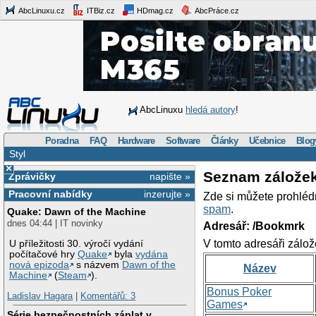
AbcLinuxu.cz
ITBiz.cz
HDmag.cz
AbcPráce.cz
AbcLinuxu
hledá autory
!
Poradna
FAQ
Hardware
Software
Články
Učebnice
Blog
Styl
×
Seznam zálože
Zprávičky
napište »
Pracovní nabídky
inzerujte »
Zde si můžete prohléd
spam
.
Quake: Dawn of the Machine
dnes 04:44 | IT novinky
Adresář: /Bookmrk
V tomto adresáři zálož
U příležitosti 30. výročí vydání
počítačové hry
Quake
byla
vydána
nová epizoda
s názvem
Dawn of the
Název
Machine
(
Steam
).
Bonus Poker
Ladislav Hagara
|
Komentářů: 3
Games
Série bezpečnostních záplat v