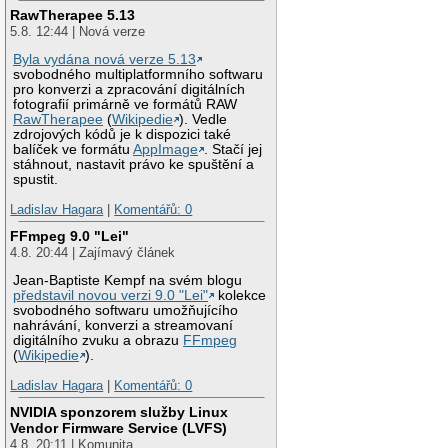
RawTherapee 5.13
5.8. 12:44 | Nová verze
Byla vydána nová verze 5.13
svobodného multiplatformního softwaru
pro konverzi a zpracování digitálních
fotografií primárně ve formátů RAW
RawTherapee
(
Wikipedie
). Vedle
zdrojových kódů je k dispozici také
balíček ve formátu
AppImage
. Stačí jej
stáhnout, nastavit právo ke spuštění a
spustit.
Ladislav Hagara
|
Komentářů: 0
FFmpeg 9.0 "Lei"
4.8. 20:44 | Zajímavý článek
Jean-Baptiste Kempf na svém blogu
představil novou verzi 9.0 "Lei"
kolekce
svobodného softwaru umožňujícího
nahrávání, konverzi a streamovaní
digitálního zvuku a obrazu
FFmpeg
(
Wikipedie
).
Ladislav Hagara
|
Komentářů: 0
NVIDIA sponzorem služby Linux
Vendor Firmware Service (LVFS)
4.8. 20:11 | Komunita