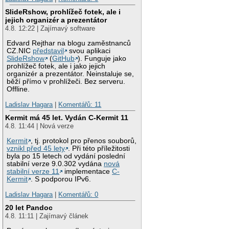
SlideRshow, prohlížeč fotek, ale i
jejich organizér a prezentátor
4.8. 12:22 | Zajímavý software
Edvard Rejthar na blogu zaměstnanců
CZ.NIC
představil
svou aplikaci
SlideRshow
(
GitHub
). Funguje jako
prohlížeč fotek, ale i jako jejich
organizér a prezentátor. Neinstaluje se,
běží přímo v prohlížeči. Bez serveru.
Offline.
Ladislav Hagara
|
Komentářů: 11
Kermit má 45 let. Vydán C-Kermit 11
4.8. 11:44 | Nová verze
Kermit
, tj. protokol pro přenos souborů,
vznikl před 45 lety
. Při této příležitosti
byla po 15 letech od vydání poslední
stabilní verze 9.0.302 vydána
nová
stabilní verze 11
implementace
C-
Kermit
. S podporou IPv6.
Ladislav Hagara
|
Komentářů: 0
20 let Pandoc
4.8. 11:11 | Zajímavý článek