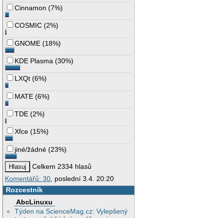
Cinnamon
(
7%
)
COSMIC
(
2%
)
GNOME
(
18%
)
KDE Plasma
(
30%
)
LXQt
(
6%
)
MATE
(
6%
)
TDE
(
2%
)
Xfce
(
15%
)
jiné/žádné
(
23%
)
Celkem 2334 hlasů
Komentářů: 30
, poslední 3.4. 20:20
Rozcestník
AbcLinuxu
Týden na ScienceMag.cz: Vylepšený