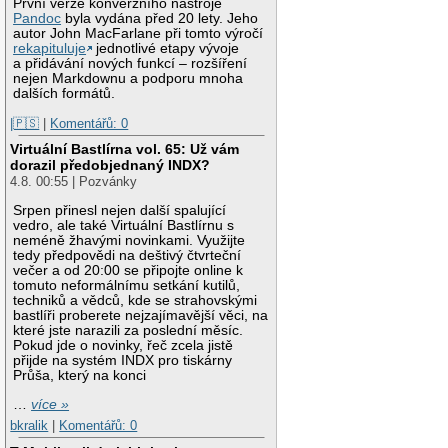
První verze konverzního nástroje
Pandoc
byla vydána před 20 lety. Jeho
autor John MacFarlane při tomto výročí
rekapituluje
jednotlivé etapy vývoje
a přidávání nových funkcí – rozšíření
nejen Markdownu a podporu mnoha
dalších formátů.
|🇵🇸
|
Komentářů: 0
Virtuální Bastlírna vol. 65: Už vám
dorazil předobjednaný INDX?
4.8. 00:55 | Pozvánky
Srpen přinesl nejen další spalující
vedro, ale také Virtuální Bastlírnu s
neméně žhavými novinkami. Využijte
tedy předpovědi na deštivý čtvrteční
večer a od 20:00 se připojte online k
tomuto neformálnímu setkání kutilů,
techniků a vědců, kde se strahovskými
bastlíři proberete nejzajímavější věci, na
které jste narazili za poslední měsíc.
Pokud jde o novinky, řeč zcela jistě
přijde na systém INDX pro tiskárny
Průša, který na konci
…
více »
bkralik
|
Komentářů: 0