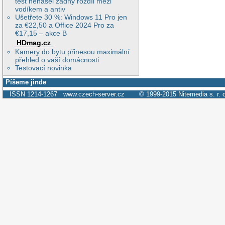
test nenašel žádný rozdíl mezi
vodíkem a antiv
Ušetřete 30 %: Windows 11 Pro jen
za €22,50 a Office 2024 Pro za
€17,15 – akce B
HDmag.cz
Kamery do bytu přinesou maximální
přehled o vaší domácnosti
Testovací novinka
Píšeme jinde
ISSN 1214-1267
www.czech-server.cz
© 1999-2015
Nitemedia s. r. 