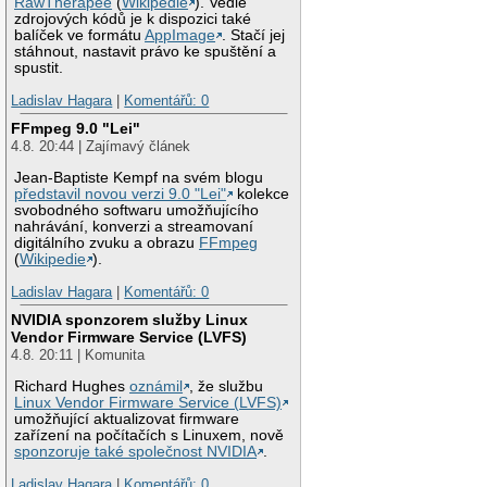
RawTherapee
(
Wikipedie
). Vedle
zdrojových kódů je k dispozici také
balíček ve formátu
AppImage
. Stačí jej
stáhnout, nastavit právo ke spuštění a
spustit.
Ladislav Hagara
|
Komentářů: 0
FFmpeg 9.0 "Lei"
4.8. 20:44 | Zajímavý článek
Jean-Baptiste Kempf na svém blogu
představil novou verzi 9.0 "Lei"
kolekce
svobodného softwaru umožňujícího
nahrávání, konverzi a streamovaní
digitálního zvuku a obrazu
FFmpeg
(
Wikipedie
).
Ladislav Hagara
|
Komentářů: 0
NVIDIA sponzorem služby Linux
Vendor Firmware Service (LVFS)
4.8. 20:11 | Komunita
Richard Hughes
oznámil
, že službu
Linux Vendor Firmware Service (LVFS)
umožňující aktualizovat firmware
zařízení na počítačích s Linuxem, nově
sponzoruje také společnost NVIDIA
.
Ladislav Hagara
|
Komentářů: 0