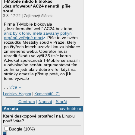
T-Mobile nikdo k blokaci
‚dezinfowebu‘ AC24 nenutil, píše
soud
3.8. 17:22 | Zajímavý článek
Firma T-Mobile blokovala
„dezinformační web“ AC24 bez toho,
aniž by k tomu měla závazný pokyn
orgánů veřejné moci
. Píše to ve svém
rozsudku Městský soud v Praze, který
po čtyřech letech uzavřel kauzu blokace
zmíněného webu. Operátor musí
uhradit škodu ve výši 35 tisíc korun.
Advokát společnosti T-Mobile se snažil i
u odvolacího senátu argumentovat tím,
že firma jednala v dobré víře, když na
stránky omezila přístup poté, co ji k
tomu vyzvalo
…
více »
Ladislav Hagara
|
Komentářů: 71
Centrum
|
Napsat
|
Starší
Anketa
navrhněte »
Které desktopové prostředí na Linuxu
používáte?
Budgie
(
10%
)