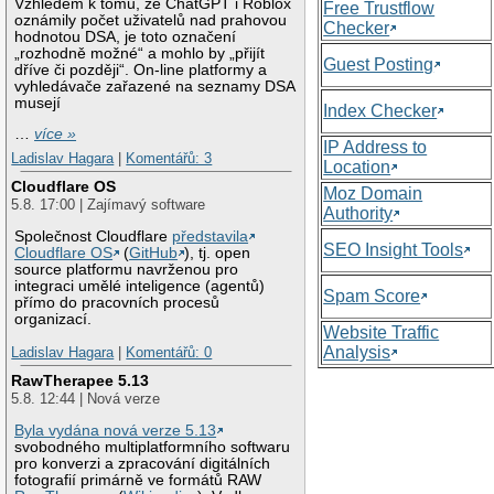
Vzhledem k tomu, že ChatGPT i Roblox
Free Trustflow
oznámily počet uživatelů nad prahovou
Checker
hodnotou DSA, je toto označení
„rozhodně možné“ a mohlo by „přijít
Guest Posting
dříve či později“. On-line platformy a
vyhledávače zařazené na seznamy DSA
musejí
Index Checker
…
více »
IP Address to
Ladislav Hagara
|
Komentářů: 3
Location
Cloudflare OS
Moz Domain
5.8. 17:00 | Zajímavý software
Authority
Společnost Cloudflare
představila
SEO Insight Tools
Cloudflare OS
(
GitHub
), tj. open
source platformu navrženou pro
integraci umělé inteligence (agentů)
Spam Score
přímo do pracovních procesů
organizací.
Website Traffic
Analysis
Ladislav Hagara
|
Komentářů: 0
RawTherapee 5.13
5.8. 12:44 | Nová verze
Byla vydána nová verze 5.13
svobodného multiplatformního softwaru
pro konverzi a zpracování digitálních
fotografií primárně ve formátů RAW