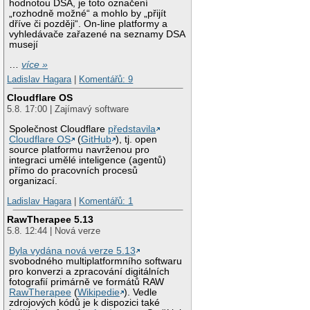
hodnotou DSA, je toto označení
„rozhodně možné“ a mohlo by „přijít
dříve či později“. On-line platformy a
vyhledávače zařazené na seznamy DSA
musejí
…
více »
Ladislav Hagara
|
Komentářů: 9
Cloudflare OS
5.8. 17:00 | Zajímavý software
Společnost Cloudflare
představila
Cloudflare OS
(
GitHub
), tj. open
source platformu navrženou pro
integraci umělé inteligence (agentů)
přímo do pracovních procesů
organizací.
Ladislav Hagara
|
Komentářů: 1
RawTherapee 5.13
5.8. 12:44 | Nová verze
Byla vydána nová verze 5.13
svobodného multiplatformního softwaru
pro konverzi a zpracování digitálních
fotografií primárně ve formátů RAW
RawTherapee
(
Wikipedie
). Vedle
zdrojových kódů je k dispozici také