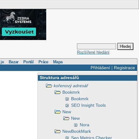
Rozšířené hledání
 je
Bazar
Portál
Práce
Mapa
Přihlášení
|
Registrace
Struktura adresářů
kořenový adresář
Bookmrk
Bookmrk
SEO Insight Tools
New
New
Nora
NewBookMark
Seo Metrics Checker