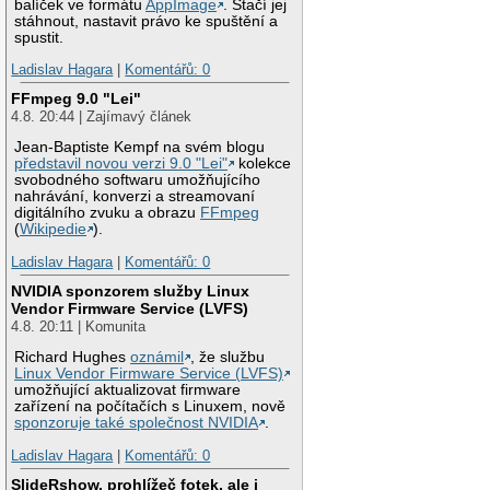
balíček ve formátu
AppImage
. Stačí jej
stáhnout, nastavit právo ke spuštění a
spustit.
Ladislav Hagara
|
Komentářů: 0
FFmpeg 9.0 "Lei"
4.8. 20:44 | Zajímavý článek
Jean-Baptiste Kempf na svém blogu
představil novou verzi 9.0 "Lei"
kolekce
svobodného softwaru umožňujícího
nahrávání, konverzi a streamovaní
digitálního zvuku a obrazu
FFmpeg
(
Wikipedie
).
Ladislav Hagara
|
Komentářů: 0
NVIDIA sponzorem služby Linux
Vendor Firmware Service (LVFS)
4.8. 20:11 | Komunita
Richard Hughes
oznámil
, že službu
Linux Vendor Firmware Service (LVFS)
umožňující aktualizovat firmware
zařízení na počítačích s Linuxem, nově
sponzoruje také společnost NVIDIA
.
Ladislav Hagara
|
Komentářů: 0
SlideRshow, prohlížeč fotek, ale i