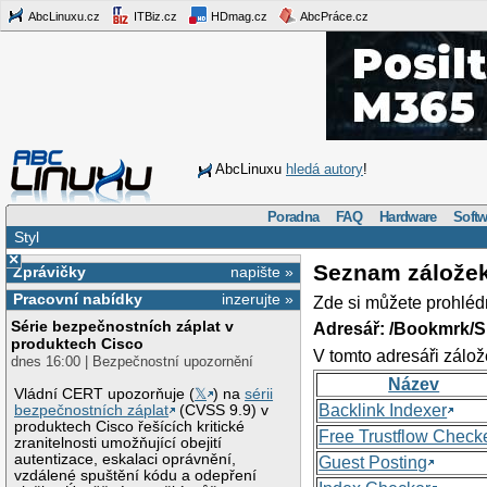
AbcLinuxu.cz
ITBiz.cz
HDmag.cz
AbcPráce.cz
AbcLinuxu
hledá autory
!
Poradna
FAQ
Hardware
Softw
Styl
×
Seznam zálože
Zprávičky
napište »
Pracovní nabídky
inzerujte »
Zde si můžete prohléd
Série bezpečnostních záplat v
Adresář: /Bookmrk/S
produktech Cisco
V tomto adresáři zálož
dnes 16:00 | Bezpečnostní upozornění
Název
Vládní CERT upozorňuje (
𝕏
) na
sérii
Backlink Indexer
bezpečnostních záplat
(CVSS 9.9) v
produktech Cisco řešících kritické
Free Trustflow Check
zranitelnosti umožňující obejití
autentizace, eskalaci oprávnění,
Guest Posting
vzdálené spuštění kódu a odepření