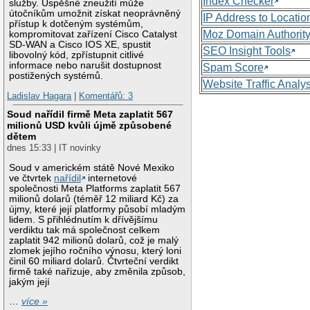
Index Checker
služby. Úspěšné zneužití může
útočníkům umožnit získat neoprávněný
IP Address to Locatio
přístup k dotčeným systémům,
Moz Domain Authorit
kompromitovat zařízení Cisco Catalyst
SD-WAN a Cisco IOS XE, spustit
SEO Insight Tools
libovolný kód, zpřístupnit citlivé
informace nebo narušit dostupnost
Spam Score
postižených systémů.
Website Traffic Analy
Ladislav Hagara
|
Komentářů: 3
Soud nařídil firmě Meta zaplatit 567
milionů USD kvůli újmě způsobené
dětem
dnes 15:33 | IT novinky
Soud v americkém státě Nové Mexiko
ve čtvrtek
nařídil
internetové
společnosti Meta Platforms zaplatit 567
milionů dolarů (téměř 12 miliard Kč) za
újmy, které její platformy působí mladým
lidem. S přihlédnutím k dřívějšímu
verdiktu tak má společnost celkem
zaplatit 942 milionů dolarů, což je malý
zlomek jejího ročního výnosu, který loni
činil 60 miliard dolarů. Čtvrteční verdikt
firmě také nařizuje, aby změnila způsob,
jakým její
…
více »