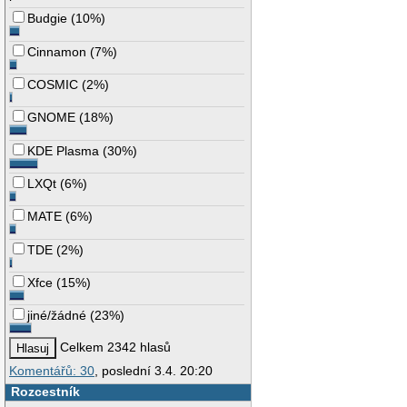
Budgie
(
10%
)
Cinnamon
(
7%
)
COSMIC
(
2%
)
GNOME
(
18%
)
KDE Plasma
(
30%
)
LXQt
(
6%
)
MATE
(
6%
)
TDE
(
2%
)
Xfce
(
15%
)
jiné/žádné
(
23%
)
Celkem 2342 hlasů
Komentářů: 30
, poslední 3.4. 20:20
Rozcestník