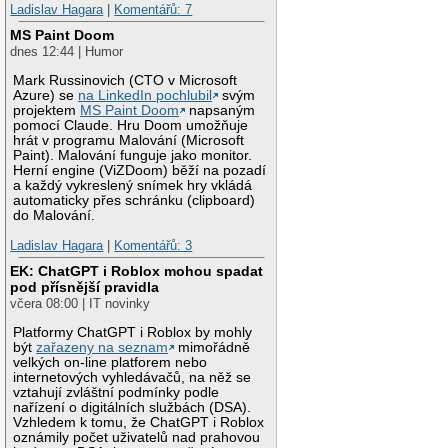
Ladislav Hagara
|
Komentářů: 7
MS Paint Doom
dnes 12:44 | Humor
Mark Russinovich (CTO v Microsoft
Azure) se
na LinkedIn pochlubil
svým
projektem
MS Paint Doom
napsaným
pomocí Claude. Hru Doom umožňuje
hrát v programu Malování (Microsoft
Paint). Malování funguje jako monitor.
Herní engine (ViZDoom) běží na pozadí
a každý vykreslený snímek hry vkládá
automaticky přes schránku (clipboard)
do Malování.
Ladislav Hagara
|
Komentářů: 3
EK: ChatGPT i Roblox mohou spadat
pod přísnější pravidla
včera 08:00 | IT novinky
Platformy ChatGPT i Roblox by mohly
být
zařazeny na seznam
mimořádně
velkých on-line platforem nebo
internetových vyhledávačů, na něž se
vztahují zvláštní podmínky podle
nařízení o digitálních službách (DSA).
Vzhledem k tomu, že ChatGPT i Roblox
oznámily počet uživatelů nad prahovou