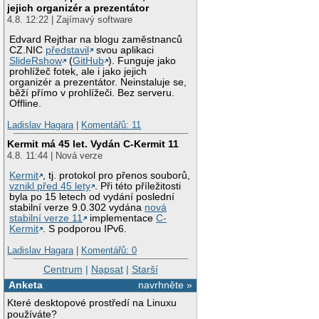
jejich organizér a prezentátor
4.8. 12:22 | Zajímavý software
Edvard Rejthar na blogu zaměstnanců
CZ.NIC
představil
svou aplikaci
SlideRshow
(
GitHub
). Funguje jako
prohlížeč fotek, ale i jako jejich
organizér a prezentátor. Neinstaluje se,
běží přímo v prohlížeči. Bez serveru.
Offline.
Ladislav Hagara
|
Komentářů: 11
Kermit má 45 let. Vydán C-Kermit 11
4.8. 11:44 | Nová verze
Kermit
, tj. protokol pro přenos souborů,
vznikl před 45 lety
. Při této příležitosti
byla po 15 letech od vydání poslední
stabilní verze 9.0.302 vydána
nová
stabilní verze 11
implementace
C-
Kermit
. S podporou IPv6.
Ladislav Hagara
|
Komentářů: 0
Centrum
|
Napsat
|
Starší
Anketa
navrhněte »
Které desktopové prostředí na Linuxu
používáte?