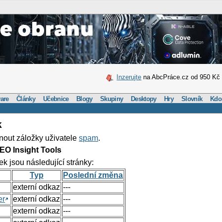
Inzerujte
na AbcPráce.cz od 950 Kč
are
Články
Učebnice
Blogy
Skupiny
Desktopy
Hry
Slovník
Kdo
k
nout záložky uživatele
spam
.
EO Insight Tools
ek jsou následující stránky:
Typ
Poslední změna
externí odkaz
---
er
externí odkaz
---
externí odkaz
---