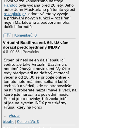
První verze konverzního nástroje
Pandoc
byla vydána před 20 lety. Jeho
autor John MacFarlane při tomto výročí
rekapituluje
jednotlivé etapy vývoje
a přidávání nových funkcí – rozšíření
nejen Markdownu a podporu mnoha
dalších formátů.
|🇵🇸
|
Komentářů: 0
Virtuální Bastlírna vol. 65: Už vám
dorazil předobjednaný INDX?
4.8. 00:55 | Pozvánky
Srpen přinesl nejen další spalující
vedro, ale také Virtuální Bastlírnu s
neméně žhavými novinkami. Využijte
tedy předpovědi na deštivý čtvrteční
večer a od 20:00 se připojte online k
tomuto neformálnímu setkání kutilů,
techniků a vědců, kde se strahovskými
bastlíři proberete nejzajímavější věci, na
které jste narazili za poslední měsíc.
Pokud jde o novinky, řeč zcela jistě
přijde na systém INDX pro tiskárny
Průša, který na konci
…
více »
bkralik
|
Komentářů: 0