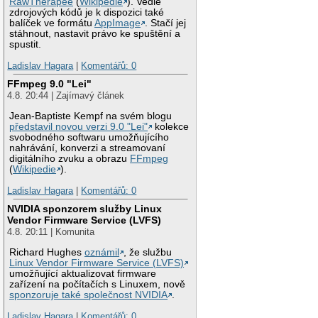
RawTherapee
(
Wikipedie
). Vedle
zdrojových kódů je k dispozici také
balíček ve formátu
AppImage
. Stačí jej
stáhnout, nastavit právo ke spuštění a
spustit.
Ladislav Hagara
|
Komentářů: 0
FFmpeg 9.0 "Lei"
4.8. 20:44 | Zajímavý článek
Jean-Baptiste Kempf na svém blogu
představil novou verzi 9.0 "Lei"
kolekce
svobodného softwaru umožňujícího
nahrávání, konverzi a streamovaní
digitálního zvuku a obrazu
FFmpeg
(
Wikipedie
).
Ladislav Hagara
|
Komentářů: 0
NVIDIA sponzorem služby Linux
Vendor Firmware Service (LVFS)
4.8. 20:11 | Komunita
Richard Hughes
oznámil
, že službu
Linux Vendor Firmware Service (LVFS)
umožňující aktualizovat firmware
zařízení na počítačích s Linuxem, nově
sponzoruje také společnost NVIDIA
.
Ladislav Hagara
|
Komentářů: 0