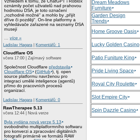
Vzhledem k tomu, že ChatGPT i Roblox
Dream Meadows
oznámily počet uživatelů nad prahovou
Furniture
hodnotou DSA, je toto označení
„rozhodně možné“ a mohlo by „přijít
Garden Design
dříve či později“. On-line platformy a
Trends
vyhledávače zařazené na seznamy DSA
musejí
Home Groove Oasis
…
více »
Lucky Golden Casino
Ladislav Hagara
|
Komentářů: 1
Cloudflare OS
Patio Funiture King
včera 17:00 | Zajímavý software
Společnost Cloudflare
představila
Pride Living Space
Cloudflare OS
(
GitHub
), tj. open
source platformu navrženou pro
integraci umělé inteligence (agentů)
Royal City Roulette
přímo do pracovních procesů
organizací.
Slot Empire City
Ladislav Hagara
|
Komentářů: 0
RawTherapee 5.13
Spin Dazzle Casino
včera 12:44 | Nová verze
Byla vydána nová verze 5.13
svobodného multiplatformního softwaru
pro konverzi a zpracování digitálních
fotografií primárně ve formátů RAW