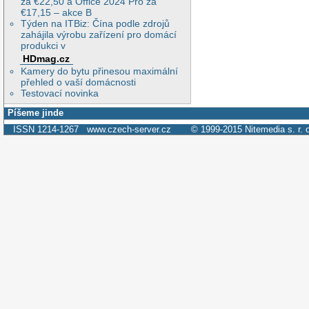
za €22,50 a Office 2024 Pro za
€17,15 – akce B
Týden na ITBiz: Čína podle zdrojů
zahájila výrobu zařízení pro domácí
produkci v
HDmag.cz
Kamery do bytu přinesou maximální
přehled o vaší domácnosti
Testovací novinka
Píšeme jinde
ISSN 1214-1267
www.czech-server.cz
© 1999-2015
Nitemedia s. r. 