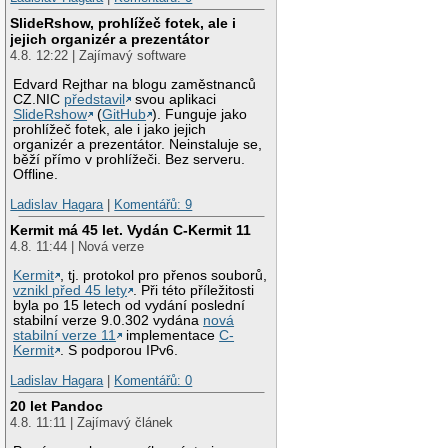
SlideRshow, prohlížeč fotek, ale i
jejich organizér a prezentátor
4.8. 12:22 | Zajímavý software
Edvard Rejthar na blogu zaměstnanců
CZ.NIC
představil
svou aplikaci
SlideRshow
(
GitHub
). Funguje jako
prohlížeč fotek, ale i jako jejich
organizér a prezentátor. Neinstaluje se,
běží přímo v prohlížeči. Bez serveru.
Offline.
Ladislav Hagara
|
Komentářů: 9
Kermit má 45 let. Vydán C-Kermit 11
4.8. 11:44 | Nová verze
Kermit
, tj. protokol pro přenos souborů,
vznikl před 45 lety
. Při této příležitosti
byla po 15 letech od vydání poslední
stabilní verze 9.0.302 vydána
nová
stabilní verze 11
implementace
C-
Kermit
. S podporou IPv6.
Ladislav Hagara
|
Komentářů: 0
20 let Pandoc
4.8. 11:11 | Zajímavý článek