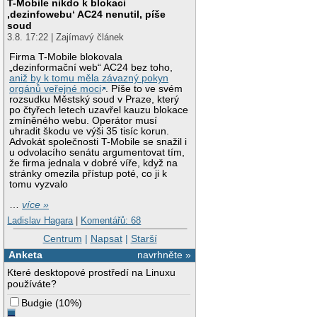
T-Mobile nikdo k blokaci
‚dezinfowebu‘ AC24 nenutil, píše
soud
3.8. 17:22 | Zajímavý článek
Firma T-Mobile blokovala
„dezinformační web“ AC24 bez toho,
aniž by k tomu měla závazný pokyn
orgánů veřejné moci
. Píše to ve svém
rozsudku Městský soud v Praze, který
po čtyřech letech uzavřel kauzu blokace
zmíněného webu. Operátor musí
uhradit škodu ve výši 35 tisíc korun.
Advokát společnosti T-Mobile se snažil i
u odvolacího senátu argumentovat tím,
že firma jednala v dobré víře, když na
stránky omezila přístup poté, co ji k
tomu vyzvalo
…
více »
Ladislav Hagara
|
Komentářů: 68
Centrum
|
Napsat
|
Starší
Anketa
navrhněte »
Které desktopové prostředí na Linuxu
používáte?
Budgie
(
10%
)