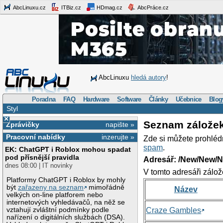
AbcLinuxu.cz
ITBiz.cz
HDmag.cz
AbcPráce.cz
AbcLinuxu
hledá autory
!
Poradna
FAQ
Hardware
Software
Články
Učebnice
Blog
Styl
×
Seznam zálože
Zprávičky
napište »
Pracovní nabídky
inzerujte »
Zde si můžete prohléd
spam
.
EK: ChatGPT i Roblox mohou spadat
pod přísnější pravidla
Adresář: /New/New/N
dnes 08:00 | IT novinky
V tomto adresáři zálož
Platformy ChatGPT i Roblox by mohly
být
zařazeny na seznam
mimořádně
Název
velkých on-line platforem nebo
internetových vyhledávačů, na něž se
vztahují zvláštní podmínky podle
Craze Gambles
nařízení o digitálních službách (DSA).