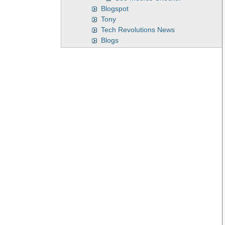
Blogspot
Tony
Tech Revolutions News
Blogs