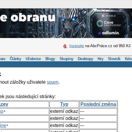
Inzerujte
na AbcPráce.cz od 950 Kč
are
Články
Učebnice
Blogy
Skupiny
Desktopy
Hry
Slovník
Kdo
k
nout záložky uživatele
spam
.
ek jsou následující stránky:
zev
Typ
Poslední změna
no
externí odkaz
---
externí odkaz
---
ine
externí odkaz
---