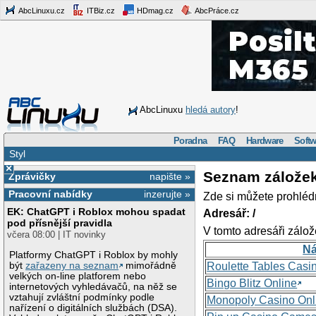
AbcLinuxu.cz
ITBiz.cz
HDmag.cz
AbcPráce.cz
AbcLinuxu
hledá autory
!
Poradna
FAQ
Hardware
Softw
Styl
×
Seznam zálože
Zprávičky
napište »
Pracovní nabídky
inzerujte »
Zde si můžete prohléd
EK: ChatGPT i Roblox mohou spadat
Adresář: /
pod přísnější pravidla
V tomto adresáři zálož
včera 08:00 | IT novinky
Ná
Platformy ChatGPT i Roblox by mohly
být
zařazeny na seznam
mimořádně
Roulette Tables Casi
velkých on-line platforem nebo
Bingo Blitz Online
internetových vyhledávačů, na něž se
vztahují zvláštní podmínky podle
Monopoly Casino Onl
nařízení o digitálních službách (DSA).