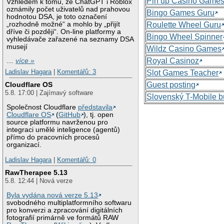
Pin up Casino Game
Vzhledem k tomu, že ChatGPT i Roblox
oznámily počet uživatelů nad prahovou
Bingo Games Guru
hodnotou DSA, je toto označení
„rozhodně možné“ a mohlo by „přijít
Roulette Wheel Guru
dříve či později“. On-line platformy a
Bingo Wheel Spinner
vyhledávače zařazené na seznamy DSA
musejí
Wildz Casino Games
Royal Casinoz
…
více »
Ladislav Hagara
|
Komentářů: 3
Slot Games Teacher
Guest posting
Cloudflare OS
5.8. 17:00 | Zajímavý software
Slovenský T-Mobile b
Společnost Cloudflare
představila
Cloudflare OS
(
GitHub
), tj. open
source platformu navrženou pro
integraci umělé inteligence (agentů)
přímo do pracovních procesů
organizací.
Ladislav Hagara
|
Komentářů: 0
RawTherapee 5.13
5.8. 12:44 | Nová verze
Byla vydána nová verze 5.13
svobodného multiplatformního softwaru
pro konverzi a zpracování digitálních
fotografií primárně ve formátů RAW