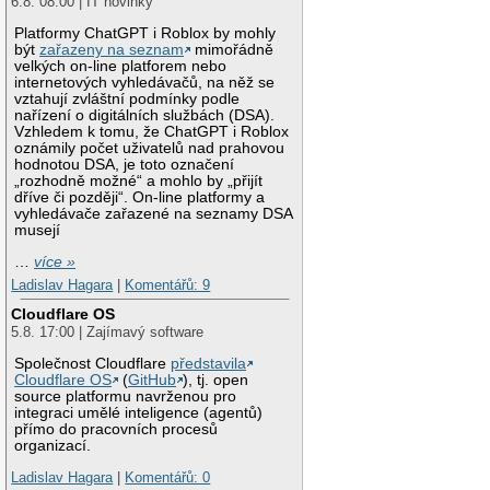
6.8. 08:00 | IT novinky
Platformy ChatGPT i Roblox by mohly
být
zařazeny na seznam
mimořádně
velkých on-line platforem nebo
internetových vyhledávačů, na něž se
vztahují zvláštní podmínky podle
nařízení o digitálních službách (DSA).
Vzhledem k tomu, že ChatGPT i Roblox
oznámily počet uživatelů nad prahovou
hodnotou DSA, je toto označení
„rozhodně možné“ a mohlo by „přijít
dříve či později“. On-line platformy a
vyhledávače zařazené na seznamy DSA
musejí
…
více »
Ladislav Hagara
|
Komentářů: 9
Cloudflare OS
5.8. 17:00 | Zajímavý software
Společnost Cloudflare
představila
Cloudflare OS
(
GitHub
), tj. open
source platformu navrženou pro
integraci umělé inteligence (agentů)
přímo do pracovních procesů
organizací.
Ladislav Hagara
|
Komentářů: 0