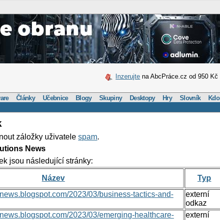
Inzerujte
na AbcPráce.cz od 950 Kč
are
Články
Učebnice
Blogy
Skupiny
Desktopy
Hry
Slovník
Kdo
k
nout záložky uživatele
spam
.
lutions News
ek jsou následující stránky:
Název
Typ
nsnews.blogspot.com/2023/03/business-tactics-and-
externí
odkaz
onsnews.blogspot.com/2023/03/emerging-healthcare-
externí