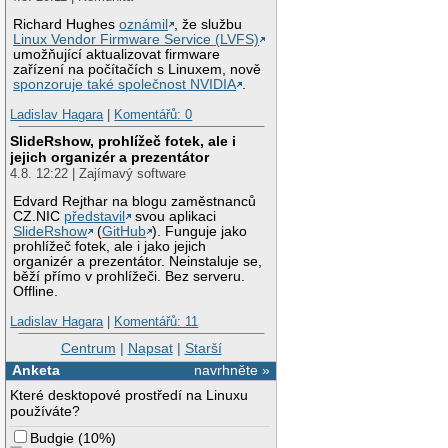
Richard Hughes
oznámil
, že službu
Linux Vendor Firmware Service (LVFS)
umožňující aktualizovat firmware
zařízení na počítačích s Linuxem, nově
sponzoruje také společnost NVIDIA
.
Ladislav Hagara
|
Komentářů: 0
SlideRshow, prohlížeč fotek, ale i
jejich organizér a prezentátor
4.8. 12:22 | Zajímavý software
Edvard Rejthar na blogu zaměstnanců
CZ.NIC
představil
svou aplikaci
SlideRshow
(
GitHub
). Funguje jako
prohlížeč fotek, ale i jako jejich
organizér a prezentátor. Neinstaluje se,
běží přímo v prohlížeči. Bez serveru.
Offline.
Ladislav Hagara
|
Komentářů: 11
Centrum
|
Napsat
|
Starší
Anketa
navrhněte »
Které desktopové prostředí na Linuxu
používáte?
Budgie
(
10%
)