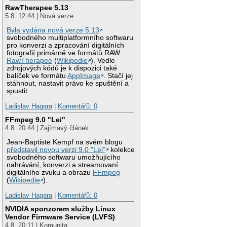
RawTherapee 5.13
5.8. 12:44 | Nová verze
Byla vydána nová verze 5.13
svobodného multiplatformního softwaru
pro konverzi a zpracování digitálních
fotografií primárně ve formátů RAW
RawTherapee
(
Wikipedie
). Vedle
zdrojových kódů je k dispozici také
balíček ve formátu
AppImage
. Stačí jej
stáhnout, nastavit právo ke spuštění a
spustit.
Ladislav Hagara
|
Komentářů: 0
FFmpeg 9.0 "Lei"
4.8. 20:44 | Zajímavý článek
Jean-Baptiste Kempf na svém blogu
představil novou verzi 9.0 "Lei"
kolekce
svobodného softwaru umožňujícího
nahrávání, konverzi a streamovaní
digitálního zvuku a obrazu
FFmpeg
(
Wikipedie
).
Ladislav Hagara
|
Komentářů: 0
NVIDIA sponzorem služby Linux
Vendor Firmware Service (LVFS)
4.8. 20:11 | Komunita