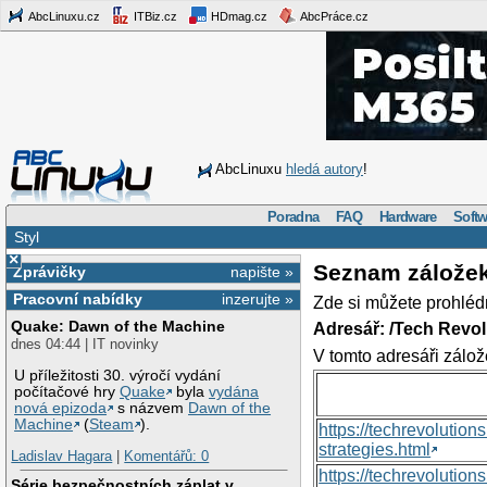
AbcLinuxu.cz
ITBiz.cz
HDmag.cz
AbcPráce.cz
AbcLinuxu
hledá autory
!
Poradna
FAQ
Hardware
Softw
Styl
×
Seznam zálože
Zprávičky
napište »
Pracovní nabídky
inzerujte »
Zde si můžete prohléd
Quake: Dawn of the Machine
Adresář: /Tech Revo
dnes 04:44 | IT novinky
V tomto adresáři zálož
U příležitosti 30. výročí vydání
počítačové hry
Quake
byla
vydána
nová epizoda
s názvem
Dawn of the
Machine
(
Steam
).
https://techrevolutio
strategies.html
Ladislav Hagara
|
Komentářů: 0
https://techrevoluti
Série bezpečnostních záplat v