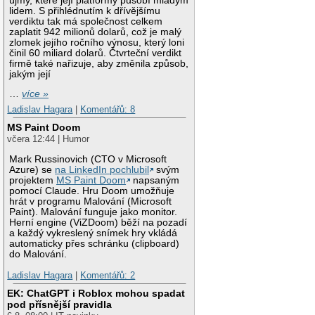
újmy, které její platformy působí mladým
lidem. S přihlédnutím k dřívějšímu
verdiktu tak má společnost celkem
zaplatit 942 milionů dolarů, což je malý
zlomek jejího ročního výnosu, který loni
činil 60 miliard dolarů. Čtvrteční verdikt
firmě také nařizuje, aby změnila způsob,
jakým její
…
více »
Ladislav Hagara
|
Komentářů: 8
MS Paint Doom
včera 12:44 | Humor
Mark Russinovich (CTO v Microsoft
Azure) se
na LinkedIn pochlubil
svým
projektem
MS Paint Doom
napsaným
pomocí Claude. Hru Doom umožňuje
hrát v programu Malování (Microsoft
Paint). Malování funguje jako monitor.
Herní engine (ViZDoom) běží na pozadí
a každý vykreslený snímek hry vkládá
automaticky přes schránku (clipboard)
do Malování.
Ladislav Hagara
|
Komentářů: 2
EK: ChatGPT i Roblox mohou spadat
pod přísnější pravidla