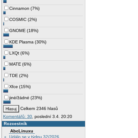
Cinnamon
(
7%
)
COSMIC
(
2%
)
GNOME
(
18%
)
KDE Plasma
(
30%
)
LXQt
(
6%
)
MATE
(
6%
)
TDE
(
2%
)
Xfce
(
15%
)
jiné/žádné
(
23%
)
Celkem 2346 hlasů
Komentářů: 30
, poslední 3.4. 20:20
Rozcestník
AbcLinuxu
Událo se v týdnu 32/2026