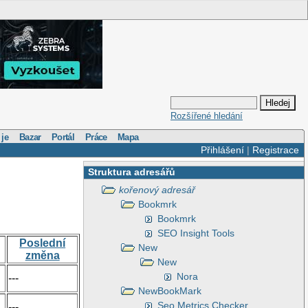
Rozšířené hledání
 je
Bazar
Portál
Práce
Mapa
Přihlášení
|
Registrace
Struktura adresářů
kořenový adresář
Bookmrk
Bookmrk
SEO Insight Tools
Poslední
New
změna
New
Nora
---
NewBookMark
Seo Metrics Checker
---