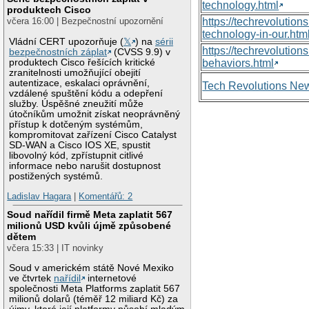
technology.html
produktech Cisco
https://techrevolutio
včera 16:00 | Bezpečnostní upozornění
technology-in-our.htm
Vládní CERT upozorňuje (
𝕏
) na
sérii
https://techrevolutio
bezpečnostních záplat
(CVSS 9.9) v
produktech Cisco řešících kritické
behaviors.html
zranitelnosti umožňující obejití
autentizace, eskalaci oprávnění,
Tech Revolutions Ne
vzdálené spuštění kódu a odepření
služby. Úspěšné zneužití může
útočníkům umožnit získat neoprávněný
přístup k dotčeným systémům,
kompromitovat zařízení Cisco Catalyst
SD-WAN a Cisco IOS XE, spustit
libovolný kód, zpřístupnit citlivé
informace nebo narušit dostupnost
postižených systémů.
Ladislav Hagara
|
Komentářů: 2
Soud nařídil firmě Meta zaplatit 567
milionů USD kvůli újmě způsobené
dětem
včera 15:33 | IT novinky
Soud v americkém státě Nové Mexiko
ve čtvrtek
nařídil
internetové
společnosti Meta Platforms zaplatit 567
milionů dolarů (téměř 12 miliard Kč) za