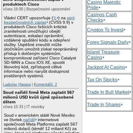
Casino Majestic
produktech Cisco
Pride
včera 16:00 | Bezpečnostní upozornění
Casinos Cash
Vládní CERT upozorňuje (
𝕏
) na
sérii
Checks
bezpečnostních záplat
(CVSS 9.9) v
produktech Cisco řešících kritické
Cryptos To Invest
zranitelnosti umožňující obejití
autentizace, eskalaci oprávnění,
vzdálené spuštění kódu a odepření
Forex Signals Daily
služby. Úspěšné zneužití může
útočníkům umožnit získat neoprávněný
Island Treasure
přístup k dotčeným systémům,
Casino
kompromitovat zařízení Cisco Catalyst
SD-WAN a Cisco IOS XE, spustit
libovolný kód, zpřístupnit citlivé
Jackpot At Casino
informace nebo narušit dostupnost
postižených systémů.
Tax On Stocks
Ladislav Hagara
|
Komentářů: 2
Trade In Bull Market
Soud nařídil firmě Meta zaplatit 567
milionů USD kvůli újmě způsobené
dětem
Trade In Shares
včera 15:33 | IT novinky
Soud v americkém státě Nové Mexiko
ve čtvrtek
nařídil
internetové
společnosti Meta Platforms zaplatit 567
milionů dolarů (téměř 12 miliard Kč) za