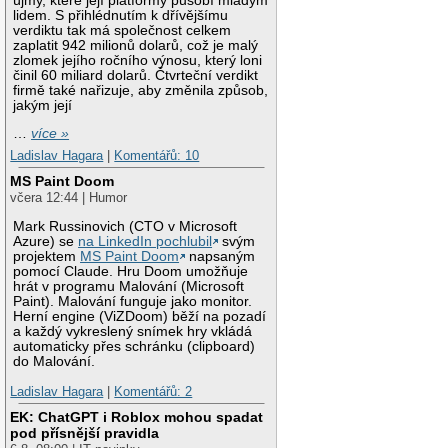
újmy, které její platformy působí mladým
lidem. S přihlédnutím k dřívějšímu
verdiktu tak má společnost celkem
zaplatit 942 milionů dolarů, což je malý
zlomek jejího ročního výnosu, který loni
činil 60 miliard dolarů. Čtvrteční verdikt
firmě také nařizuje, aby změnila způsob,
jakým její
…
více »
Ladislav Hagara
|
Komentářů: 10
MS Paint Doom
včera 12:44 | Humor
Mark Russinovich (CTO v Microsoft
Azure) se
na LinkedIn pochlubil
svým
projektem
MS Paint Doom
napsaným
pomocí Claude. Hru Doom umožňuje
hrát v programu Malování (Microsoft
Paint). Malování funguje jako monitor.
Herní engine (ViZDoom) běží na pozadí
a každý vykreslený snímek hry vkládá
automaticky přes schránku (clipboard)
do Malování.
Ladislav Hagara
|
Komentářů: 2
EK: ChatGPT i Roblox mohou spadat
pod přísnější pravidla