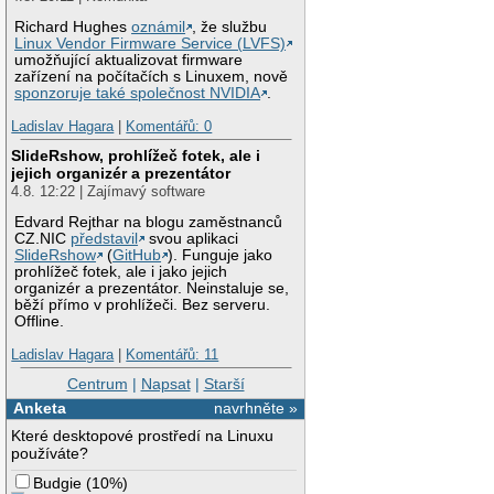
Richard Hughes
oznámil
, že službu
Linux Vendor Firmware Service (LVFS)
umožňující aktualizovat firmware
zařízení na počítačích s Linuxem, nově
sponzoruje také společnost NVIDIA
.
Ladislav Hagara
|
Komentářů: 0
SlideRshow, prohlížeč fotek, ale i
jejich organizér a prezentátor
4.8. 12:22 | Zajímavý software
Edvard Rejthar na blogu zaměstnanců
CZ.NIC
představil
svou aplikaci
SlideRshow
(
GitHub
). Funguje jako
prohlížeč fotek, ale i jako jejich
organizér a prezentátor. Neinstaluje se,
běží přímo v prohlížeči. Bez serveru.
Offline.
Ladislav Hagara
|
Komentářů: 11
Centrum
|
Napsat
|
Starší
Anketa
navrhněte »
Které desktopové prostředí na Linuxu
používáte?
Budgie
(
10%
)