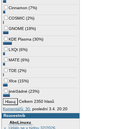
Cinnamon
(
7%
)
COSMIC
(
2%
)
GNOME
(
18%
)
KDE Plasma
(
30%
)
LXQt
(
6%
)
MATE
(
6%
)
TDE
(
2%
)
Xfce
(
15%
)
jiné/žádné
(
23%
)
Celkem 2350 hlasů
Komentářů: 30
, poslední 3.4. 20:20
Rozcestník
AbcLinuxu
Událo se v týdnu 32/2026