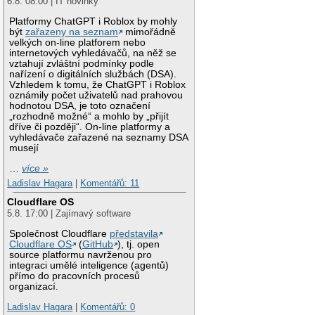
6.8. 08:00 | IT novinky
Platformy ChatGPT i Roblox by mohly
být
zařazeny na seznam
mimořádně
velkých on-line platforem nebo
internetových vyhledávačů, na něž se
vztahují zvláštní podmínky podle
nařízení o digitálních službách (DSA).
Vzhledem k tomu, že ChatGPT i Roblox
oznámily počet uživatelů nad prahovou
hodnotou DSA, je toto označení
„rozhodně možné“ a mohlo by „přijít
dříve či později“. On-line platformy a
vyhledávače zařazené na seznamy DSA
musejí
…
více »
Ladislav Hagara
|
Komentářů: 11
Cloudflare OS
5.8. 17:00 | Zajímavý software
Společnost Cloudflare
představila
Cloudflare OS
(
GitHub
), tj. open
source platformu navrženou pro
integraci umělé inteligence (agentů)
přímo do pracovních procesů
organizací.
Ladislav Hagara
|
Komentářů: 0