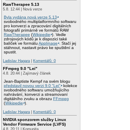
RawTherapee 5.13
5.8. 12:44 | Nová verze
Byla vydána nová verze 5.13
svobodného multiplatformního softwaru
pro konverzi a zpracování digitálních
fotografií primárně ve formátů RAW
RawTherapee
(
Wikipedie
). Vedle
zdrojových kódů je k dispozici také
balíček ve formátu
AppImage
. Stačí jej
stáhnout, nastavit právo ke spuštění a
spustit.
Ladislav Hagara
|
Komentářů: 0
FFmpeg 9.0 "Lei"
4.8. 20:44 | Zajímavý článek
Jean-Baptiste Kempf na svém blogu
představil novou verzi 9.0 "Lei"
kolekce
svobodného softwaru umožňujícího
nahrávání, konverzi a streamovaní
digitálního zvuku a obrazu
FFmpeg
(
Wikipedie
).
Ladislav Hagara
|
Komentářů: 0
NVIDIA sponzorem služby Linux
Vendor Firmware Service (LVFS)
4.8. 20:11 | Komunita