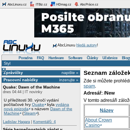
AbcLinuxu.cz
ITBiz.cz
HDmag.cz
AbcPráce.cz
AbcLinuxu
hledá autory
!
Poradna
FAQ
Hardware
Software
Články
Učebnice
Blog
Styl
×
Seznam zálože
Zprávičky
napište »
Pracovní nabídky
inzerujte »
Zde si můžete prohléd
spam
.
Quake: Dawn of the Machine
dnes 04:44 | IT novinky
Adresář: /New
V tomto adresáři zálož
U příležitosti 30. výročí vydání
počítačové hry
Quake
byla
vydána
nová epizoda
s názvem
Dawn of the
Název
Machine
(
Steam
).
About Crown
Ladislav Hagara
|
Komentářů: 4
Casino
Série bezpečnostních záplat v