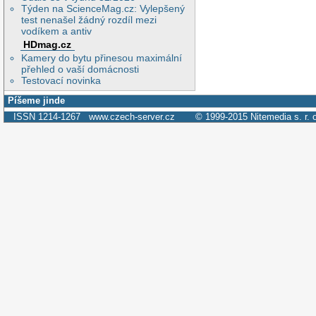
Týden na ScienceMag.cz: Vylepšený
test nenašel žádný rozdíl mezi
vodíkem a antiv
HDmag.cz
Kamery do bytu přinesou maximální
přehled o vaší domácnosti
Testovací novinka
Píšeme jinde
ISSN 1214-1267
www.czech-server.cz
© 1999-2015
Nitemedia s. r. 