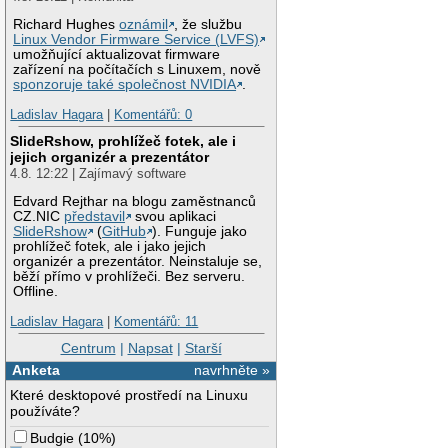
Richard Hughes
oznámil
, že službu
Linux Vendor Firmware Service (LVFS)
umožňující aktualizovat firmware
zařízení na počítačích s Linuxem, nově
sponzoruje také společnost NVIDIA
.
Ladislav Hagara
|
Komentářů: 0
SlideRshow, prohlížeč fotek, ale i
jejich organizér a prezentátor
4.8. 12:22 | Zajímavý software
Edvard Rejthar na blogu zaměstnanců
CZ.NIC
představil
svou aplikaci
SlideRshow
(
GitHub
). Funguje jako
prohlížeč fotek, ale i jako jejich
organizér a prezentátor. Neinstaluje se,
běží přímo v prohlížeči. Bez serveru.
Offline.
Ladislav Hagara
|
Komentářů: 11
Centrum
|
Napsat
|
Starší
Anketa
navrhněte »
Které desktopové prostředí na Linuxu
používáte?
Budgie
(
10%
)