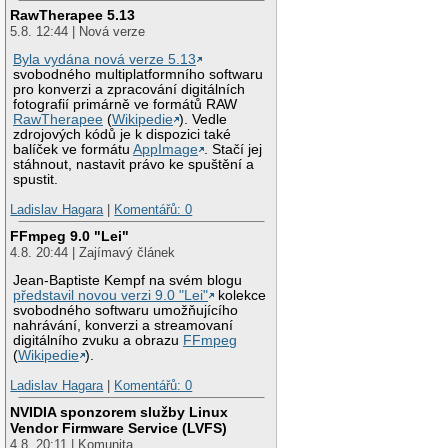
RawTherapee 5.13
5.8. 12:44 | Nová verze
Byla vydána nová verze 5.13
svobodného multiplatformního softwaru
pro konverzi a zpracování digitálních
fotografií primárně ve formátů RAW
RawTherapee
(
Wikipedie
). Vedle
zdrojových kódů je k dispozici také
balíček ve formátu
AppImage
. Stačí jej
stáhnout, nastavit právo ke spuštění a
spustit.
Ladislav Hagara
|
Komentářů: 0
FFmpeg 9.0 "Lei"
4.8. 20:44 | Zajímavý článek
Jean-Baptiste Kempf na svém blogu
představil novou verzi 9.0 "Lei"
kolekce
svobodného softwaru umožňujícího
nahrávání, konverzi a streamovaní
digitálního zvuku a obrazu
FFmpeg
(
Wikipedie
).
Ladislav Hagara
|
Komentářů: 0
NVIDIA sponzorem služby Linux
Vendor Firmware Service (LVFS)
4.8. 20:11 | Komunita