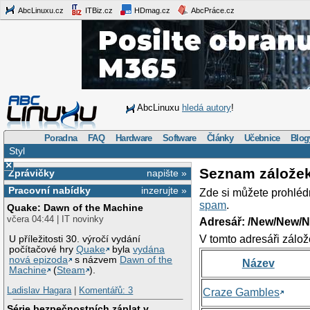
AbcLinuxu.cz
ITBiz.cz
HDmag.cz
AbcPráce.cz
AbcLinuxu
hledá autory
!
Poradna
FAQ
Hardware
Software
Články
Učebnice
Blog
Styl
×
Seznam zálože
Zprávičky
napište »
Pracovní nabídky
inzerujte »
Zde si můžete prohléd
spam
.
Quake: Dawn of the Machine
včera 04:44 | IT novinky
Adresář: /New/New/N
V tomto adresáři zálož
U příležitosti 30. výročí vydání
počítačové hry
Quake
byla
vydána
nová epizoda
s názvem
Dawn of the
Název
Machine
(
Steam
).
Ladislav Hagara
|
Komentářů: 3
Craze Gambles
Série bezpečnostních záplat v