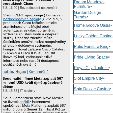
Dream Meadows
produktech Cisco
Furniture
7.8. 16:00 | Bezpečnostní upozornění
Garden Design
Vládní CERT upozorňuje (
𝕏
) na
sérii
Trends
bezpečnostních záplat
(CVSS 9.9) v
produktech Cisco řešících kritické
Home Groove Oasis
zranitelnosti umožňující obejití
autentizace, eskalaci oprávnění,
vzdálené spuštění kódu a odepření
Lucky Golden Casino
služby. Úspěšné zneužití může
útočníkům umožnit získat neoprávněný
přístup k dotčeným systémům,
Patio Funiture King
kompromitovat zařízení Cisco Catalyst
SD-WAN a Cisco IOS XE, spustit
libovolný kód, zpřístupnit citlivé
Pride Living Space
informace nebo narušit dostupnost
postižených systémů.
Royal City Roulette
Ladislav Hagara
|
Komentářů: 2
Slot Empire City
Soud nařídil firmě Meta zaplatit 567
milionů USD kvůli újmě způsobené
dětem
Spin Dazzle Casino
7.8. 15:33 | IT novinky
Soud v americkém státě Nové Mexiko
ve čtvrtek
nařídil
internetové
společnosti Meta Platforms zaplatit 567
milionů dolarů (téměř 12 miliard Kč) za