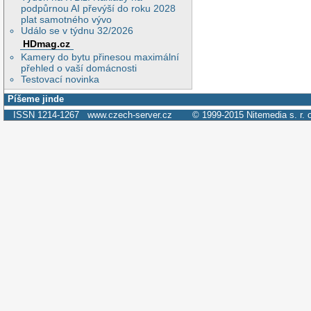
podpůrnou AI převýší do roku 2028
plat samotného vývo
Událo se v týdnu 32/2026
HDmag.cz
Kamery do bytu přinesou maximální
přehled o vaší domácnosti
Testovací novinka
Píšeme jinde
ISSN 1214-1267
www.czech-server.cz
© 1999-2015
Nitemedia s. r. 