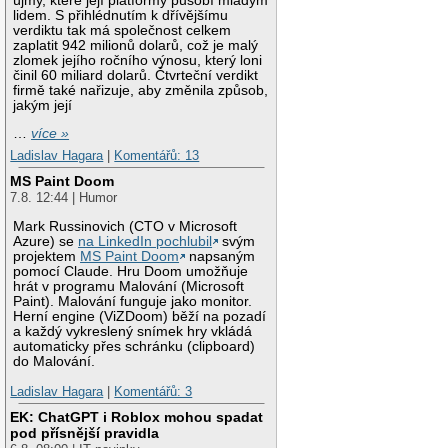
újmy, které její platformy působí mladým
lidem. S přihlédnutím k dřívějšímu
verdiktu tak má společnost celkem
zaplatit 942 milionů dolarů, což je malý
zlomek jejího ročního výnosu, který loni
činil 60 miliard dolarů. Čtvrteční verdikt
firmě také nařizuje, aby změnila způsob,
jakým její
…
více »
Ladislav Hagara
|
Komentářů: 13
MS Paint Doom
7.8. 12:44 | Humor
Mark Russinovich (CTO v Microsoft
Azure) se
na LinkedIn pochlubil
svým
projektem
MS Paint Doom
napsaným
pomocí Claude. Hru Doom umožňuje
hrát v programu Malování (Microsoft
Paint). Malování funguje jako monitor.
Herní engine (ViZDoom) běží na pozadí
a každý vykreslený snímek hry vkládá
automaticky přes schránku (clipboard)
do Malování.
Ladislav Hagara
|
Komentářů: 3
EK: ChatGPT i Roblox mohou spadat
pod přísnější pravidla