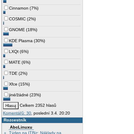
Cinnamon
(
7%
)
COSMIC
(
2%
)
GNOME
(
18%
)
KDE Plasma
(
30%
)
LXQt
(
6%
)
MATE
(
6%
)
TDE
(
2%
)
Xfce
(
15%
)
jiné/žádné
(
23%
)
Celkem 2352 hlasů
Komentářů: 30
, poslední 3.4. 20:20
Rozcestník
AbcLinuxu
Týden na ITBiz: Náklady na