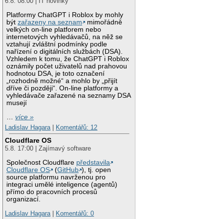
6.8. 08:00 | IT novinky
Platformy ChatGPT i Roblox by mohly
být
zařazeny na seznam
mimořádně
velkých on-line platforem nebo
internetových vyhledávačů, na něž se
vztahují zvláštní podmínky podle
nařízení o digitálních službách (DSA).
Vzhledem k tomu, že ChatGPT i Roblox
oznámily počet uživatelů nad prahovou
hodnotou DSA, je toto označení
„rozhodně možné“ a mohlo by „přijít
dříve či později“. On-line platformy a
vyhledávače zařazené na seznamy DSA
musejí
…
více »
Ladislav Hagara
|
Komentářů: 12
Cloudflare OS
5.8. 17:00 | Zajímavý software
Společnost Cloudflare
představila
Cloudflare OS
(
GitHub
), tj. open
source platformu navrženou pro
integraci umělé inteligence (agentů)
přímo do pracovních procesů
organizací.
Ladislav Hagara
|
Komentářů: 0