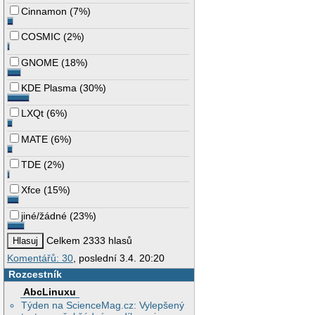
Cinnamon
(
7%
)
COSMIC
(
2%
)
GNOME
(
18%
)
KDE Plasma
(
30%
)
LXQt
(
6%
)
MATE
(
6%
)
TDE
(
2%
)
Xfce
(
15%
)
jiné/žádné
(
23%
)
Celkem 2333 hlasů
Komentářů: 30
, poslední 3.4. 20:20
Rozcestník
AbcLinuxu
Týden na ScienceMag.cz: Vylepšený