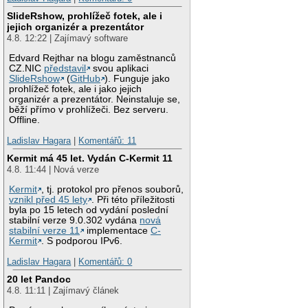
SlideRshow, prohlížeč fotek, ale i
jejich organizér a prezentátor
4.8. 12:22 | Zajímavý software
Edvard Rejthar na blogu zaměstnanců
CZ.NIC
představil
svou aplikaci
SlideRshow
(
GitHub
). Funguje jako
prohlížeč fotek, ale i jako jejich
organizér a prezentátor. Neinstaluje se,
běží přímo v prohlížeči. Bez serveru.
Offline.
Ladislav Hagara
|
Komentářů: 11
Kermit má 45 let. Vydán C-Kermit 11
4.8. 11:44 | Nová verze
Kermit
, tj. protokol pro přenos souborů,
vznikl před 45 lety
. Při této příležitosti
byla po 15 letech od vydání poslední
stabilní verze 9.0.302 vydána
nová
stabilní verze 11
implementace
C-
Kermit
. S podporou IPv6.
Ladislav Hagara
|
Komentářů: 0
20 let Pandoc
4.8. 11:11 | Zajímavý článek