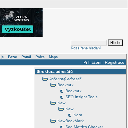
Rozšířené hledání
 je
Bazar
Portál
Práce
Mapa
Přihlášení
|
Registrace
Struktura adresářů
kořenový adresář
Bookmrk
Bookmrk
SEO Insight Tools
New
New
Nora
NewBookMark
Seo Metrics Checker