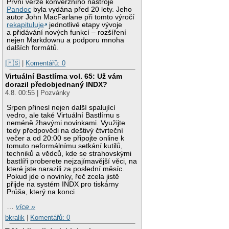
První verze konverzního nástroje
Pandoc
byla vydána před 20 lety. Jeho
autor John MacFarlane při tomto výročí
rekapituluje
jednotlivé etapy vývoje
a přidávání nových funkcí – rozšíření
nejen Markdownu a podporu mnoha
dalších formátů.
|🇵🇸
|
Komentářů: 0
Virtuální Bastlírna vol. 65: Už vám
dorazil předobjednaný INDX?
4.8. 00:55 | Pozvánky
Srpen přinesl nejen další spalující
vedro, ale také Virtuální Bastlírnu s
neméně žhavými novinkami. Využijte
tedy předpovědi na deštivý čtvrteční
večer a od 20:00 se připojte online k
tomuto neformálnímu setkání kutilů,
techniků a vědců, kde se strahovskými
bastlíři proberete nejzajímavější věci, na
které jste narazili za poslední měsíc.
Pokud jde o novinky, řeč zcela jistě
přijde na systém INDX pro tiskárny
Průša, který na konci
…
více »
bkralik
|
Komentářů: 0