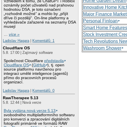
Home Garden Dream
Vzhledem k tomu, že ChatGPT i Roblox
oznámily počet uživatelů nad prahovou
Innovative Home Kitc
hodnotou DSA, je toto označení
„rozhodně možné“ a mohlo by „přijít
Major Finance Market
dříve či později“. On-line platformy a
Personal Finloan
vyhledávače zařazené na seznamy DSA
musejí
Smart Home Feature
Stock Investment Cred
…
více »
Ladislav Hagara
|
Komentářů: 1
Tech Revolutions Ne
Washroom Shower
Cloudflare OS
5.8. 17:00 | Zajímavý software
Společnost Cloudflare
představila
Cloudflare OS
(
GitHub
), tj. open
source platformu navrženou pro
integraci umělé inteligence (agentů)
přímo do pracovních procesů
organizací.
Ladislav Hagara
|
Komentářů: 0
RawTherapee 5.13
5.8. 12:44 | Nová verze
Byla vydána nová verze 5.13
svobodného multiplatformního softwaru
pro konverzi a zpracování digitálních
fotografií primárně ve formátů RAW