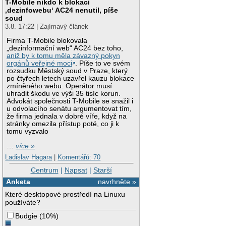
T-Mobile nikdo k blokaci
‚dezinfowebu‘ AC24 nenutil, píše
soud
3.8. 17:22 | Zajímavý článek
Firma T-Mobile blokovala
„dezinformační web“ AC24 bez toho,
aniž by k tomu měla závazný pokyn
orgánů veřejné moci
. Píše to ve svém
rozsudku Městský soud v Praze, který
po čtyřech letech uzavřel kauzu blokace
zmíněného webu. Operátor musí
uhradit škodu ve výši 35 tisíc korun.
Advokát společnosti T-Mobile se snažil i
u odvolacího senátu argumentovat tím,
že firma jednala v dobré víře, když na
stránky omezila přístup poté, co ji k
tomu vyzvalo
…
více »
Ladislav Hagara
|
Komentářů: 70
Centrum
|
Napsat
|
Starší
Anketa
navrhněte »
Které desktopové prostředí na Linuxu
používáte?
Budgie
(
10%
)