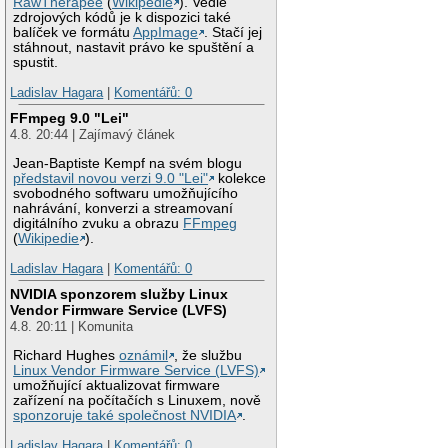
RawTherapee
(
Wikipedie
). Vedle
zdrojových kódů je k dispozici také
balíček ve formátu
AppImage
. Stačí jej
stáhnout, nastavit právo ke spuštění a
spustit.
Ladislav Hagara
|
Komentářů: 0
FFmpeg 9.0 "Lei"
4.8. 20:44 | Zajímavý článek
Jean-Baptiste Kempf na svém blogu
představil novou verzi 9.0 "Lei"
kolekce
svobodného softwaru umožňujícího
nahrávání, konverzi a streamovaní
digitálního zvuku a obrazu
FFmpeg
(
Wikipedie
).
Ladislav Hagara
|
Komentářů: 0
NVIDIA sponzorem služby Linux
Vendor Firmware Service (LVFS)
4.8. 20:11 | Komunita
Richard Hughes
oznámil
, že službu
Linux Vendor Firmware Service (LVFS)
umožňující aktualizovat firmware
zařízení na počítačích s Linuxem, nově
sponzoruje také společnost NVIDIA
.
Ladislav Hagara
|
Komentářů: 0