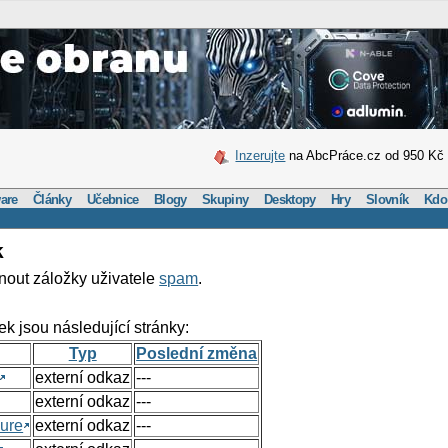
Inzerujte
na AbcPráce.cz od 950 Kč
are
Články
Učebnice
Blogy
Skupiny
Desktopy
Hry
Slovník
Kdo
k
nout záložky uživatele
spam
.
ek jsou následující stránky:
Typ
Poslední změna
externí odkaz
---
externí odkaz
---
ure
externí odkaz
---