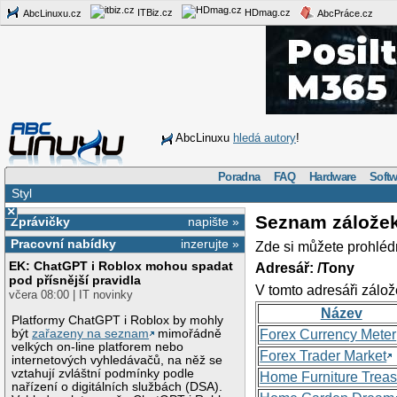
ITBiz.cz
HDmag.cz
AbcLinuxu.cz
AbcPráce.cz
AbcLinuxu
hledá autory
!
Poradna
FAQ
Hardware
Softw
Styl
×
Seznam zálože
Zprávičky
napište »
Pracovní nabídky
inzerujte »
Zde si můžete prohléd
EK: ChatGPT i Roblox mohou spadat
Adresář: /Tony
pod přísnější pravidla
V tomto adresáři zálož
včera 08:00 | IT novinky
Název
Platformy ChatGPT i Roblox by mohly
být
zařazeny na seznam
mimořádně
Forex Currency Meter
velkých on-line platforem nebo
Forex Trader Market
internetových vyhledávačů, na něž se
vztahují zvláštní podmínky podle
Home Furniture Treas
nařízení o digitálních službách (DSA).