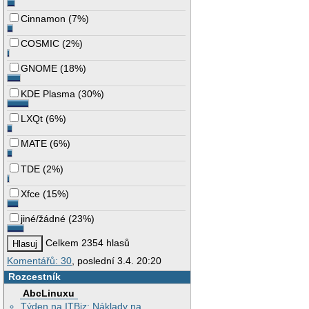
Cinnamon
(
7%
)
COSMIC
(
2%
)
GNOME
(
18%
)
KDE Plasma
(
30%
)
LXQt
(
6%
)
MATE
(
6%
)
TDE
(
2%
)
Xfce
(
15%
)
jiné/žádné
(
23%
)
Celkem 2354 hlasů
Komentářů: 30
, poslední 3.4. 20:20
Rozcestník
AbcLinuxu
Týden na ITBiz: Náklady na