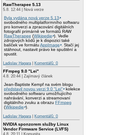
RawTherapee 5.13
5.8. 12:44 | Nová verze
Byla vydána nová verze 5.13
svobodného multiplatformního softwaru
pro konverzi a zpracování digitálních
fotografií primárně ve formátů RAW
RawTherapee
(
Wikipedie
). Vedle
zdrojových kódů je k dispozici také
balíček ve formátu
AppImage
. Stačí jej
stáhnout, nastavit právo ke spuštění a
spustit.
Ladislav Hagara
|
Komentářů: 0
FFmpeg 9.0 "Lei"
4.8. 20:44 | Zajímavý článek
Jean-Baptiste Kempf na svém blogu
představil novou verzi 9.0 "Lei"
kolekce
svobodného softwaru umožňujícího
nahrávání, konverzi a streamovaní
digitálního zvuku a obrazu
FFmpeg
(
Wikipedie
).
Ladislav Hagara
|
Komentářů: 0
NVIDIA sponzorem služby Linux
Vendor Firmware Service (LVFS)
4.8. 20:11 | Komunita