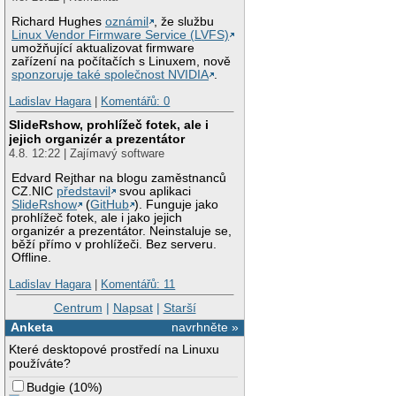
Richard Hughes
oznámil
, že službu
Linux Vendor Firmware Service (LVFS)
umožňující aktualizovat firmware
zařízení na počítačích s Linuxem, nově
sponzoruje také společnost NVIDIA
.
Ladislav Hagara
|
Komentářů: 0
SlideRshow, prohlížeč fotek, ale i
jejich organizér a prezentátor
4.8. 12:22 | Zajímavý software
Edvard Rejthar na blogu zaměstnanců
CZ.NIC
představil
svou aplikaci
SlideRshow
(
GitHub
). Funguje jako
prohlížeč fotek, ale i jako jejich
organizér a prezentátor. Neinstaluje se,
běží přímo v prohlížeči. Bez serveru.
Offline.
Ladislav Hagara
|
Komentářů: 11
Centrum
|
Napsat
|
Starší
Anketa
navrhněte »
Které desktopové prostředí na Linuxu
používáte?
Budgie
(
10%
)