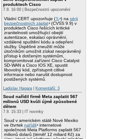
produktech Cisco
7.8. 16:00 | Bezpečnostní upozornění
Vládní CERT upozorňuje (
𝕏
) na
sérii
bezpečnostních záplat
(CVSS 9.9) v
produktech Cisco řešících kritické
zranitelnosti umožňující obejití
autentizace, eskalaci oprávnění,
vzdálené spuštění kódu a odepření
služby. Úspěšné zneužití může
útočníkům umožnit získat neoprávněný
přístup k dotčeným systémům,
kompromitovat zařízení Cisco Catalyst
SD-WAN a Cisco IOS XE, spustit
libovolný kód, zpřístupnit citlivé
informace nebo narušit dostupnost
postižených systémů.
Ladislav Hagara
|
Komentářů: 3
Soud nařídil firmě Meta zaplatit 567
milionů USD kvůli újmě způsobené
dětem
7.8. 15:33 | IT novinky
Soud v americkém státě Nové Mexiko
ve čtvrtek
nařídil
internetové
společnosti Meta Platforms zaplatit 567
milionů dolarů (téměř 12 miliard Kč) za