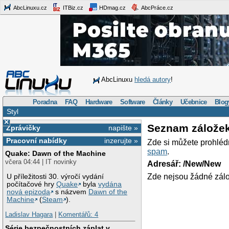
AbcLinuxu.cz
ITBiz.cz
HDmag.cz
AbcPráce.cz
AbcLinuxu
hledá autory
!
Poradna
FAQ
Hardware
Software
Články
Učebnice
Blog
Styl
×
Seznam zálože
Zprávičky
napište »
Pracovní nabídky
inzerujte »
Zde si můžete prohléd
spam
.
Quake: Dawn of the Machine
včera 04:44 | IT novinky
Adresář: /New/New
Zde nejsou žádné zálo
U příležitosti 30. výročí vydání
počítačové hry
Quake
byla
vydána
nová epizoda
s názvem
Dawn of the
Machine
(
Steam
).
Ladislav Hagara
|
Komentářů: 4
Série bezpečnostních záplat v