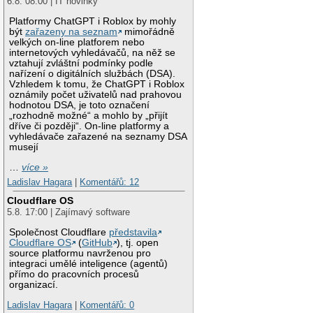
6.8. 08:00 | IT novinky
Platformy ChatGPT i Roblox by mohly
být
zařazeny na seznam
mimořádně
velkých on-line platforem nebo
internetových vyhledávačů, na něž se
vztahují zvláštní podmínky podle
nařízení o digitálních službách (DSA).
Vzhledem k tomu, že ChatGPT i Roblox
oznámily počet uživatelů nad prahovou
hodnotou DSA, je toto označení
„rozhodně možné“ a mohlo by „přijít
dříve či později“. On-line platformy a
vyhledávače zařazené na seznamy DSA
musejí
…
více »
Ladislav Hagara
|
Komentářů: 12
Cloudflare OS
5.8. 17:00 | Zajímavý software
Společnost Cloudflare
představila
Cloudflare OS
(
GitHub
), tj. open
source platformu navrženou pro
integraci umělé inteligence (agentů)
přímo do pracovních procesů
organizací.
Ladislav Hagara
|
Komentářů: 0