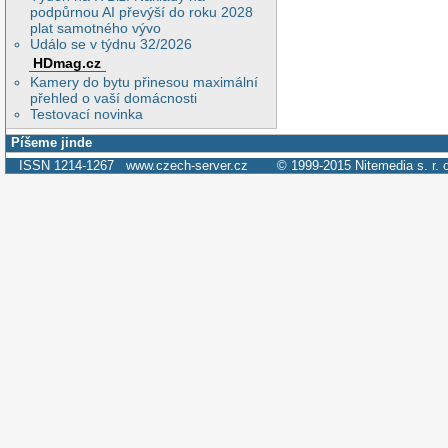
podpůrnou AI převýší do roku 2028
plat samotného vývo
Událo se v týdnu 32/2026
HDmag.cz
Kamery do bytu přinesou maximální
přehled o vaší domácnosti
Testovací novinka
Píšeme jinde
ISSN 1214-1267
www.czech-server.cz
© 1999-2015
Nitemedia s. r. 