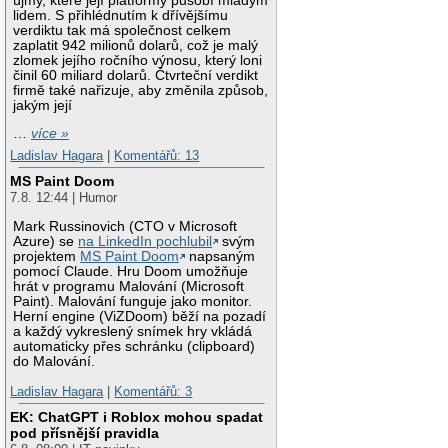
újmy, které její platformy působí mladým
lidem. S přihlédnutím k dřívějšímu
verdiktu tak má společnost celkem
zaplatit 942 milionů dolarů, což je malý
zlomek jejího ročního výnosu, který loni
činil 60 miliard dolarů. Čtvrteční verdikt
firmě také nařizuje, aby změnila způsob,
jakým její
…
více »
Ladislav Hagara
|
Komentářů: 13
MS Paint Doom
7.8. 12:44 | Humor
Mark Russinovich (CTO v Microsoft
Azure) se
na LinkedIn pochlubil
svým
projektem
MS Paint Doom
napsaným
pomocí Claude. Hru Doom umožňuje
hrát v programu Malování (Microsoft
Paint). Malování funguje jako monitor.
Herní engine (ViZDoom) běží na pozadí
a každý vykreslený snímek hry vkládá
automaticky přes schránku (clipboard)
do Malování.
Ladislav Hagara
|
Komentářů: 3
EK: ChatGPT i Roblox mohou spadat
pod přísnější pravidla