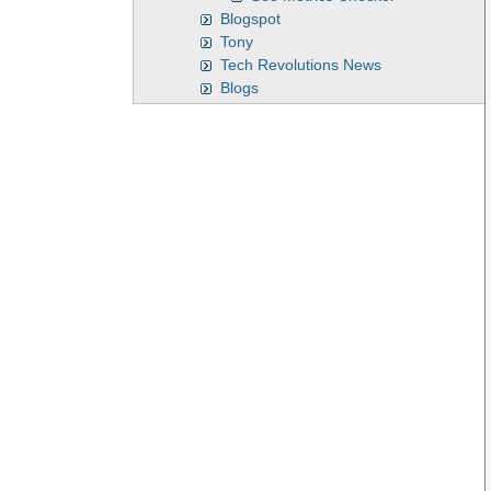
Blogspot
Tony
Tech Revolutions News
Blogs