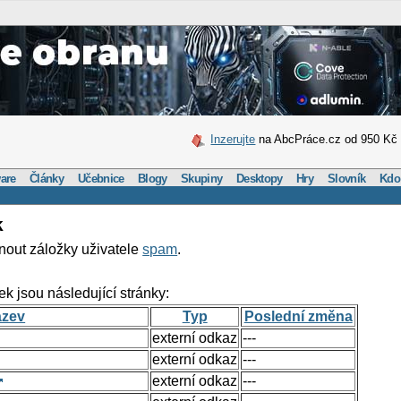
Inzerujte
na AbcPráce.cz od 950 Kč
are
Články
Učebnice
Blogy
Skupiny
Desktopy
Hry
Slovník
Kdo
k
nout záložky uživatele
spam
.
ek jsou následující stránky:
zev
Typ
Poslední změna
externí odkaz
---
externí odkaz
---
externí odkaz
---