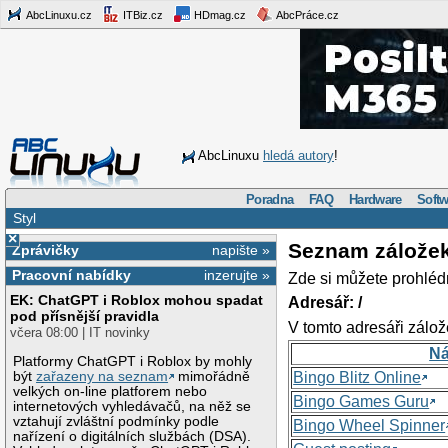
AbcLinuxu.cz
ITBiz.cz
HDmag.cz
AbcPráce.cz
AbcLinuxu
hledá autory
!
Poradna
FAQ
Hardware
Softw
Styl
×
Seznam zálože
Zprávičky
napište »
Pracovní nabídky
inzerujte »
Zde si můžete prohléd
EK: ChatGPT i Roblox mohou spadat
Adresář: /
pod přísnější pravidla
V tomto adresáři zálož
včera 08:00 | IT novinky
Ná
Platformy ChatGPT i Roblox by mohly
být
zařazeny na seznam
mimořádně
Bingo Blitz Online
velkých on-line platforem nebo
Bingo Games Guru
internetových vyhledávačů, na něž se
vztahují zvláštní podmínky podle
Bingo Wheel Spinner
nařízení o digitálních službách (DSA).