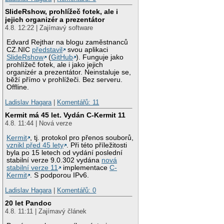
SlideRshow, prohlížeč fotek, ale i
jejich organizér a prezentátor
4.8. 12:22 | Zajímavý software
Edvard Rejthar na blogu zaměstnanců
CZ.NIC
představil
svou aplikaci
SlideRshow
(
GitHub
). Funguje jako
prohlížeč fotek, ale i jako jejich
organizér a prezentátor. Neinstaluje se,
běží přímo v prohlížeči. Bez serveru.
Offline.
Ladislav Hagara
|
Komentářů: 11
Kermit má 45 let. Vydán C-Kermit 11
4.8. 11:44 | Nová verze
Kermit
, tj. protokol pro přenos souborů,
vznikl před 45 lety
. Při této příležitosti
byla po 15 letech od vydání poslední
stabilní verze 9.0.302 vydána
nová
stabilní verze 11
implementace
C-
Kermit
. S podporou IPv6.
Ladislav Hagara
|
Komentářů: 0
20 let Pandoc
4.8. 11:11 | Zajímavý článek