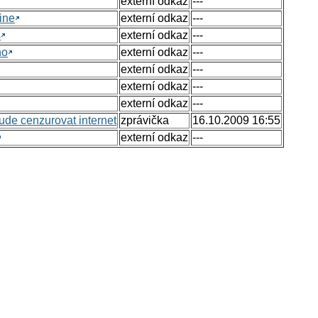
externí odkaz
---
ine
externí odkaz
---
s
externí odkaz
---
no
externí odkaz
---
externí odkaz
---
externí odkaz
---
externí odkaz
---
ude cenzurovat internet
zprávička
16.10.2009 16:55
externí odkaz
---