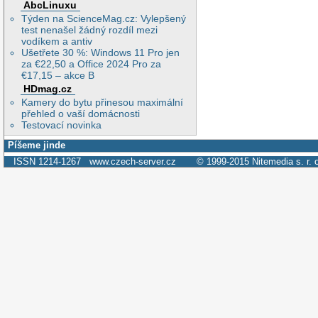
AbcLinuxu
Týden na ScienceMag.cz: Vylepšený
test nenašel žádný rozdíl mezi
vodíkem a antiv
Ušetřete 30 %: Windows 11 Pro jen
za €22,50 a Office 2024 Pro za
€17,15 – akce B
HDmag.cz
Kamery do bytu přinesou maximální
přehled o vaší domácnosti
Testovací novinka
Píšeme jinde
ISSN 1214-1267
www.czech-server.cz
© 1999-2015
Nitemedia s. r. 