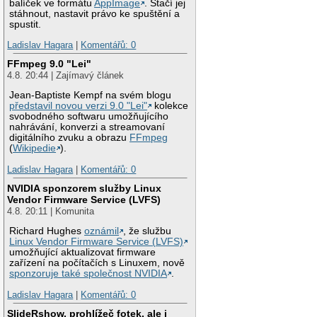
balíček ve formátu
AppImage
. Stačí jej
stáhnout, nastavit právo ke spuštění a
spustit.
Ladislav Hagara
|
Komentářů: 0
FFmpeg 9.0 "Lei"
4.8. 20:44 | Zajímavý článek
Jean-Baptiste Kempf na svém blogu
představil novou verzi 9.0 "Lei"
kolekce
svobodného softwaru umožňujícího
nahrávání, konverzi a streamovaní
digitálního zvuku a obrazu
FFmpeg
(
Wikipedie
).
Ladislav Hagara
|
Komentářů: 0
NVIDIA sponzorem služby Linux
Vendor Firmware Service (LVFS)
4.8. 20:11 | Komunita
Richard Hughes
oznámil
, že službu
Linux Vendor Firmware Service (LVFS)
umožňující aktualizovat firmware
zařízení na počítačích s Linuxem, nově
sponzoruje také společnost NVIDIA
.
Ladislav Hagara
|
Komentářů: 0
SlideRshow, prohlížeč fotek, ale i