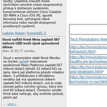
služby. Úspěšné zneužití může
útočníkům umožnit získat neoprávněný
přístup k dotčeným systémům,
kompromitovat zařízení Cisco Catalyst
SD-WAN a Cisco IOS XE, spustit
libovolný kód, zpřístupnit citlivé
informace nebo narušit dostupnost
postižených systémů.
Ladislav Hagara
|
Komentářů: 0
Tech Revolutions Ne
Soud nařídil firmě Meta zaplatit 567
milionů USD kvůli újmě způsobené
dětem
https://techrevolutio
dnes 15:33 | IT novinky
behaviors.html
https://techrevoluti
Soud v americkém státě Nové Mexiko
healthcare-technology
ve čtvrtek
nařídil
internetové
společnosti Meta Platforms zaplatit 567
https://techrevolutio
milionů dolarů (téměř 12 miliard Kč) za
and-strategies.html
újmy, které její platformy působí mladým
lidem. S přihlédnutím k dřívějšímu
https://techrevolutio
verdiktu tak má společnost celkem
technology-in-our.htm
zaplatit 942 milionů dolarů, což je malý
zlomek jejího ročního výnosu, který loni
činil 60 miliard dolarů. Čtvrteční verdikt
firmě také nařizuje, aby změnila způsob,
jakým její
…
více »