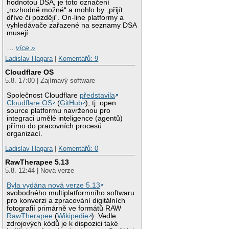
hodnotou DSA, je toto označení
„rozhodně možné“ a mohlo by „přijít
dříve či později“. On-line platformy a
vyhledávače zařazené na seznamy DSA
musejí
…
více »
Ladislav Hagara
|
Komentářů: 9
Cloudflare OS
5.8. 17:00 | Zajímavý software
Společnost Cloudflare
představila
Cloudflare OS
(
GitHub
), tj. open
source platformu navrženou pro
integraci umělé inteligence (agentů)
přímo do pracovních procesů
organizací.
Ladislav Hagara
|
Komentářů: 0
RawTherapee 5.13
5.8. 12:44 | Nová verze
Byla vydána nová verze 5.13
svobodného multiplatformního softwaru
pro konverzi a zpracování digitálních
fotografií primárně ve formátů RAW
RawTherapee
(
Wikipedie
). Vedle
zdrojových kódů je k dispozici také