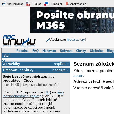
AbcLinuxu.cz
ITBiz.cz
HDmag.cz
AbcPráce.cz
AbcLinuxu
hledá autory
!
Poradna
FAQ
Hardware
Software
Články
Učebnice
Blog
Styl
×
Seznam zálože
Zprávičky
napište »
Pracovní nabídky
inzerujte »
Zde si můžete prohléd
spam
.
Série bezpečnostních záplat v
produktech Cisco
Adresář: /Tech Revo
dnes 16:00 | Bezpečnostní upozornění
V tomto adresáři zálož
Vládní CERT upozorňuje (
𝕏
) na
sérii
bezpečnostních záplat
(CVSS 9.9) v
produktech Cisco řešících kritické
zranitelnosti umožňující obejití
autentizace, eskalaci oprávnění,
vzdálené spuštění kódu a odepření