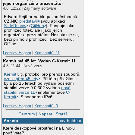
jejich organizér a prezentátor
4.8. 12:22 | Zajímavý software
Edvard Rejthar na blogu zaměstnanců
CZ.NIC
představil
svou aplikaci
SlideRshow
(
GitHub
). Funguje jako
prohlížeč fotek, ale i jako jejich
organizér a prezentátor. Neinstaluje se,
běží přímo v prohlížeči. Bez serveru.
Offline.
Ladislav Hagara
|
Komentářů: 11
Kermit má 45 let. Vydán C-Kermit 11
4.8. 11:44 | Nová verze
Kermit
, tj. protokol pro přenos souborů,
vznikl před 45 lety
. Při této příležitosti
byla po 15 letech od vydání poslední
stabilní verze 9.0.302 vydána
nová
stabilní verze 11
implementace
C-
Kermit
. S podporou IPv6.
Ladislav Hagara
|
Komentářů: 0
Centrum
|
Napsat
|
Starší
Anketa
navrhněte »
Které desktopové prostředí na Linuxu
používáte?