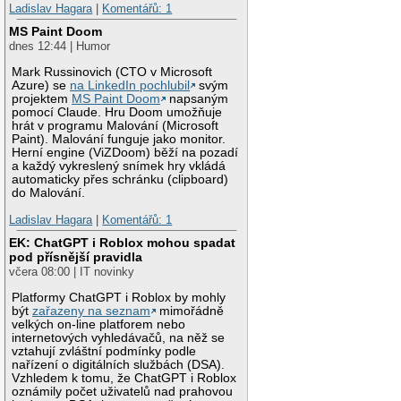
Ladislav Hagara
|
Komentářů: 1
MS Paint Doom
dnes 12:44 | Humor
Mark Russinovich (CTO v Microsoft
Azure) se
na LinkedIn pochlubil
svým
projektem
MS Paint Doom
napsaným
pomocí Claude. Hru Doom umožňuje
hrát v programu Malování (Microsoft
Paint). Malování funguje jako monitor.
Herní engine (ViZDoom) běží na pozadí
a každý vykreslený snímek hry vkládá
automaticky přes schránku (clipboard)
do Malování.
Ladislav Hagara
|
Komentářů: 1
EK: ChatGPT i Roblox mohou spadat
pod přísnější pravidla
včera 08:00 | IT novinky
Platformy ChatGPT i Roblox by mohly
být
zařazeny na seznam
mimořádně
velkých on-line platforem nebo
internetových vyhledávačů, na něž se
vztahují zvláštní podmínky podle
nařízení o digitálních službách (DSA).
Vzhledem k tomu, že ChatGPT i Roblox
oznámily počet uživatelů nad prahovou