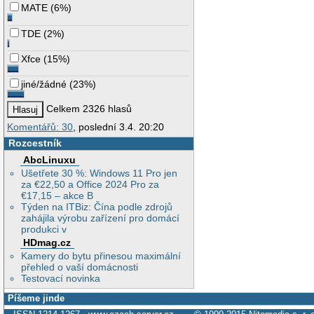
MATE
(
6%
)
TDE
(
2%
)
Xfce
(
15%
)
jiné/žádné
(
23%
)
Celkem 2326 hlasů
Komentářů: 30
, poslední 3.4. 20:20
Rozcestník
AbcLinuxu
Ušetřete 30 %: Windows 11 Pro jen
za €22,50 a Office 2024 Pro za
€17,15 – akce B
Týden na ITBiz: Čína podle zdrojů
zahájila výrobu zařízení pro domácí
produkci v
HDmag.cz
Kamery do bytu přinesou maximální
přehled o vaší domácnosti
Testovací novinka
Píšeme jinde