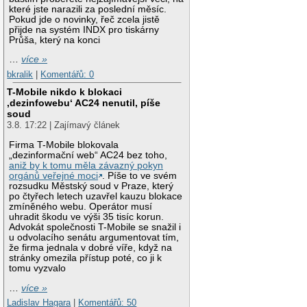
které jste narazili za poslední měsíc.
Pokud jde o novinky, řeč zcela jistě
přijde na systém INDX pro tiskárny
Průša, který na konci
…
více »
bkralik
|
Komentářů: 0
T-Mobile nikdo k blokaci
‚dezinfowebu‘ AC24 nenutil, píše
soud
3.8. 17:22 | Zajímavý článek
Firma T-Mobile blokovala
„dezinformační web“ AC24 bez toho,
aniž by k tomu měla závazný pokyn
orgánů veřejné moci
. Píše to ve svém
rozsudku Městský soud v Praze, který
po čtyřech letech uzavřel kauzu blokace
zmíněného webu. Operátor musí
uhradit škodu ve výši 35 tisíc korun.
Advokát společnosti T-Mobile se snažil i
u odvolacího senátu argumentovat tím,
že firma jednala v dobré víře, když na
stránky omezila přístup poté, co ji k
tomu vyzvalo
…
více »
Ladislav Hagara
|
Komentářů: 50