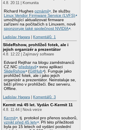
4.8. 20:11 | Komunita
Richard Hughes
oznámil
, že službu
Linux Vendor Firmware Service (LVFS)
umožňující aktualizovat firmware
zařízení na počítačích s Linuxem, nově
sponzoruje také společnost NVIDIA
.
Ladislav Hagara
|
Komentářů: 1
SlideRshow, prohlížeč fotek, ale i
jejich organizér a prezentátor
4.8. 12:22 | Zajímavý software
Edvard Rejthar na blogu zaměstnanců
CZ.NIC
představil
svou aplikaci
SlideRshow
(
GitHub
). Funguje jako
prohlížeč fotek, ale i jako jejich
organizér a prezentátor. Neinstaluje se,
běží přímo v prohlížeči. Bez serveru.
Offline.
Ladislav Hagara
|
Komentářů: 3
Kermit má 45 let. Vydán C-Kermit 11
4.8. 11:44 | Nová verze
Kermit
, tj. protokol pro přenos souborů,
vznikl před 45 lety
. Při této příležitosti
byla po 15 letech od vydání poslední