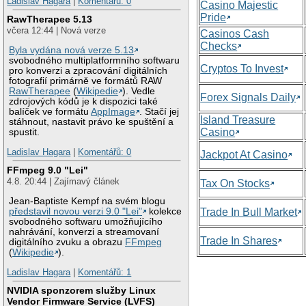
Ladislav Hagara
|
Komentářů: 0
Casino Majestic
Pride
RawTherapee 5.13
včera 12:44 | Nová verze
Casinos Cash
Checks
Byla vydána nová verze 5.13
svobodného multiplatformního softwaru
Cryptos To Invest
pro konverzi a zpracování digitálních
fotografií primárně ve formátů RAW
RawTherapee
(
Wikipedie
). Vedle
Forex Signals Daily
zdrojových kódů je k dispozici také
balíček ve formátu
AppImage
. Stačí jej
Island Treasure
stáhnout, nastavit právo ke spuštění a
Casino
spustit.
Ladislav Hagara
|
Komentářů: 0
Jackpot At Casino
FFmpeg 9.0 "Lei"
4.8. 20:44 | Zajímavý článek
Tax On Stocks
Jean-Baptiste Kempf na svém blogu
představil novou verzi 9.0 "Lei"
kolekce
Trade In Bull Market
svobodného softwaru umožňujícího
nahrávání, konverzi a streamovaní
Trade In Shares
digitálního zvuku a obrazu
FFmpeg
(
Wikipedie
).
Ladislav Hagara
|
Komentářů: 1
NVIDIA sponzorem služby Linux
Vendor Firmware Service (LVFS)