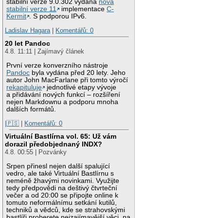
stabilní verze 9.0.302 vydána
nová
stabilní verze 11
implementace
C-
Kermit
. S podporou IPv6.
Ladislav Hagara
|
Komentářů: 0
20 let Pandoc
4.8. 11:11 | Zajímavý článek
První verze konverzního nástroje
Pandoc
byla vydána před 20 lety. Jeho
autor John MacFarlane při tomto výročí
rekapituluje
jednotlivé etapy vývoje
a přidávání nových funkcí – rozšíření
nejen Markdownu a podporu mnoha
dalších formátů.
|🇵🇸
|
Komentářů: 0
Virtuální Bastlírna vol. 65: Už vám
dorazil předobjednaný INDX?
4.8. 00:55 | Pozvánky
Srpen přinesl nejen další spalující
vedro, ale také Virtuální Bastlírnu s
neméně žhavými novinkami. Využijte
tedy předpovědi na deštivý čtvrteční
večer a od 20:00 se připojte online k
tomuto neformálnímu setkání kutilů,
techniků a vědců, kde se strahovskými
bastlíři proberete nejzajímavější věci, na