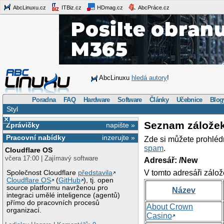
AbcLinuxu.cz
ITBiz.cz
HDmag.cz
AbcPráce.cz
AbcLinuxu
hledá autory
!
Poradna
FAQ
Hardware
Software
Články
Učebnice
Blog
Styl
×
Seznam zálože
Zprávičky
napište »
Pracovní nabídky
inzerujte »
Zde si můžete prohléd
spam
.
Cloudflare OS
včera 17:00 | Zajímavý software
Adresář: /New
V tomto adresáři zálož
Společnost Cloudflare
představila
Cloudflare OS
(
GitHub
), tj. open
source platformu navrženou pro
Název
integraci umělé inteligence (agentů)
přímo do pracovních procesů
About Crown
organizací.
Casino