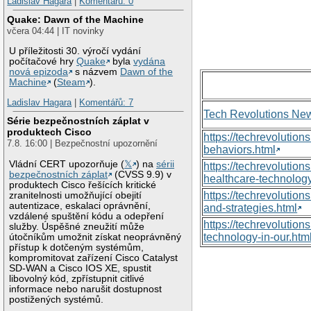
Ladislav Hagara
|
Komentářů: 0
Quake: Dawn of the Machine
včera 04:44 | IT novinky
U příležitosti 30. výročí vydání
počítačové hry
Quake
byla
vydána
nová epizoda
s názvem
Dawn of the
Machine
(
Steam
).
Ladislav Hagara
|
Komentářů: 7
Tech Revolutions Ne
Série bezpečnostních záplat v
produktech Cisco
https://techrevolutio
7.8. 16:00 | Bezpečnostní upozornění
behaviors.html
Vládní CERT upozorňuje (
𝕏
) na
sérii
https://techrevoluti
bezpečnostních záplat
(CVSS 9.9) v
healthcare-technology
produktech Cisco řešících kritické
https://techrevolutio
zranitelnosti umožňující obejití
autentizace, eskalaci oprávnění,
and-strategies.html
vzdálené spuštění kódu a odepření
https://techrevolutio
služby. Úspěšné zneužití může
technology-in-our.htm
útočníkům umožnit získat neoprávněný
přístup k dotčeným systémům,
kompromitovat zařízení Cisco Catalyst
SD-WAN a Cisco IOS XE, spustit
libovolný kód, zpřístupnit citlivé
informace nebo narušit dostupnost
postižených systémů.