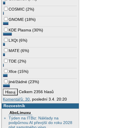
COSMIC
(
2%
)
GNOME
(
18%
)
KDE Plasma
(
30%
)
LXQt
(
6%
)
MATE
(
6%
)
TDE
(
2%
)
Xfce
(
15%
)
jiné/žádné
(
23%
)
Celkem 2356 hlasů
Komentářů: 30
, poslední 3.4. 20:20
Rozcestník
AbcLinuxu
Týden na ITBiz: Náklady na
podpůrnou AI převýší do roku 2028
plat samotného vývo