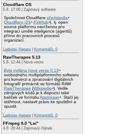
Cloudflare OS
5.8. 17:00 | Zajímavý software
Společnost Cloudflare
představila
Cloudflare OS
(
GitHub
), tj. open
source platformu navrženou pro
integraci umělé inteligence (agentů)
přímo do pracovních procesů
organizací.
Ladislav Hagara
|
Komentářů: 0
RawTherapee 5.13
5.8. 12:44 | Nová verze
Byla vydána nová verze 5.13
svobodného multiplatformního softwaru
pro konverzi a zpracování digitálních
fotografií primárně ve formátů RAW
RawTherapee
(
Wikipedie
). Vedle
zdrojových kódů je k dispozici také
balíček ve formátu
AppImage
. Stačí jej
stáhnout, nastavit právo ke spuštění a
spustit.
Ladislav Hagara
|
Komentářů: 0
FFmpeg 9.0 "Lei"
4.8. 20:44 | Zajímavý článek