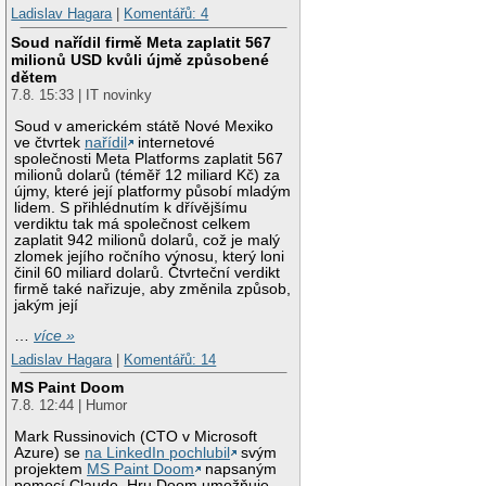
Ladislav Hagara
|
Komentářů: 4
Soud nařídil firmě Meta zaplatit 567
milionů USD kvůli újmě způsobené
dětem
7.8. 15:33 | IT novinky
Soud v americkém státě Nové Mexiko
ve čtvrtek
nařídil
internetové
společnosti Meta Platforms zaplatit 567
milionů dolarů (téměř 12 miliard Kč) za
újmy, které její platformy působí mladým
lidem. S přihlédnutím k dřívějšímu
verdiktu tak má společnost celkem
zaplatit 942 milionů dolarů, což je malý
zlomek jejího ročního výnosu, který loni
činil 60 miliard dolarů. Čtvrteční verdikt
firmě také nařizuje, aby změnila způsob,
jakým její
…
více »
Ladislav Hagara
|
Komentářů: 14
MS Paint Doom
7.8. 12:44 | Humor
Mark Russinovich (CTO v Microsoft
Azure) se
na LinkedIn pochlubil
svým
projektem
MS Paint Doom
napsaným
pomocí Claude. Hru Doom umožňuje