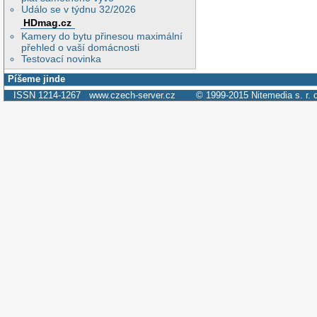
Událo se v týdnu 32/2026
HDmag.cz
Kamery do bytu přinesou maximální
přehled o vaší domácnosti
Testovací novinka
Píšeme jinde
ISSN 1214-1267
www.czech-server.cz
© 1999-2015
Nitemedia s. r. 