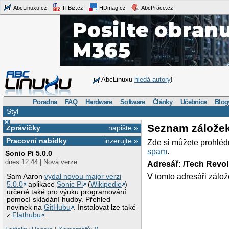
AbcLinuxu.cz
ITBiz.cz
HDmag.cz
AbcPráce.cz
AbcLinuxu
hledá autory
!
Poradna
FAQ
Hardware
Software
Články
Učebnice
Blog
Styl
×
Seznam zálože
Zprávičky
napište »
Pracovní nabídky
inzerujte »
Zde si můžete prohléd
spam
.
Sonic Pi 5.0.0
dnes 12:44 | Nová verze
Adresář: /Tech Revo
V tomto adresáři zálož
Sam Aaron
vydal novou major verzi
5.0.0
aplikace
Sonic Pi
(
Wikipedie
)
určené také pro výuku programování
pomocí skládání hudby. Přehled
novinek na
GitHubu
. Instalovat lze také
z
Flathubu
.