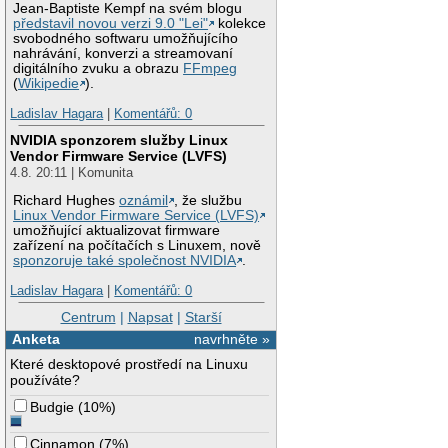
Jean-Baptiste Kempf na svém blogu
představil novou verzi 9.0 "Lei"
kolekce
svobodného softwaru umožňujícího
nahrávání, konverzi a streamovaní
digitálního zvuku a obrazu
FFmpeg
(
Wikipedie
).
Ladislav Hagara
|
Komentářů: 0
NVIDIA sponzorem služby Linux
Vendor Firmware Service (LVFS)
4.8. 20:11 | Komunita
Richard Hughes
oznámil
, že službu
Linux Vendor Firmware Service (LVFS)
umožňující aktualizovat firmware
zařízení na počítačích s Linuxem, nově
sponzoruje také společnost NVIDIA
.
Ladislav Hagara
|
Komentářů: 0
Centrum
|
Napsat
|
Starší
Anketa
navrhněte »
Které desktopové prostředí na Linuxu
používáte?
Budgie
(
10%
)
Cinnamon
(
7%
)