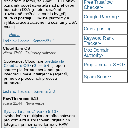
Vzhledem k tomu, že ChatGPT i Roblox
Free Trustflow
oznámily počet uživatelů nad prahovou
Checker
hodnotou DSA, je toto označení
„rozhodně možné“ a mohlo by „přijít
Google Ranking
dříve či později“. On-line platformy a
vyhledávače zařazené na seznamy DSA
musejí
Guest posting
…
více »
Keyword Rank
Ladislav Hagara
|
Komentářů: 1
Tracker
Cloudflare OS
Moz Domain
včera 17:00 | Zajímavý software
Authority
Společnost Cloudflare
představila
Programmatic SEO
Cloudflare OS
(
GitHub
), tj. open
source platformu navrženou pro
integraci umělé inteligence (agentů)
Spam Score
přímo do pracovních procesů
organizací.
Ladislav Hagara
|
Komentářů: 0
RawTherapee 5.13
včera 12:44 | Nová verze
Byla vydána nová verze 5.13
svobodného multiplatformního softwaru
pro konverzi a zpracování digitálních
fotografií primárně ve formátů RAW