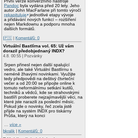
První verze konverzního nástroje
Pandoc
byla vydána před 20 lety. Jeho
autor John MacFarlane při tomto výročí
rekapituluje
jednotlivé etapy vývoje
a přidávání nových funkcí – rozšíření
nejen Markdownu a podporu mnoha
dalších formátů.
|🇵🇸
|
Komentářů: 0
Virtuální Bastlírna vol. 65: Už vám
dorazil předobjednaný INDX?
4.8. 00:55 | Pozvánky
Srpen přinesl nejen další spalující
vedro, ale také Virtuální Bastlírnu s
neméně žhavými novinkami. Využijte
tedy předpovědi na deštivý čtvrteční
večer a od 20:00 se připojte online k
tomuto neformálnímu setkání kutilů,
techniků a vědců, kde se strahovskými
bastlíři proberete nejzajímavější věci, na
které jste narazili za poslední měsíc.
Pokud jde o novinky, řeč zcela jistě
přijde na systém INDX pro tiskárny
Průša, který na konci
…
více »
bkralik
|
Komentářů: 0