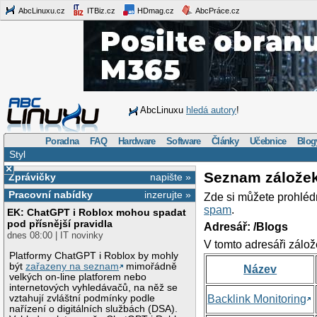
AbcLinuxu.cz
ITBiz.cz
HDmag.cz
AbcPráce.cz
AbcLinuxu
hledá autory
!
Poradna
FAQ
Hardware
Software
Články
Učebnice
Blog
Styl
×
Seznam zálože
Zprávičky
napište »
Pracovní nabídky
inzerujte »
Zde si můžete prohléd
spam
.
EK: ChatGPT i Roblox mohou spadat
pod přísnější pravidla
Adresář: /Blogs
dnes 08:00 | IT novinky
V tomto adresáři zálož
Platformy ChatGPT i Roblox by mohly
být
zařazeny na seznam
mimořádně
Název
velkých on-line platforem nebo
internetových vyhledávačů, na něž se
vztahují zvláštní podmínky podle
Backlink Monitoring
nařízení o digitálních službách (DSA).