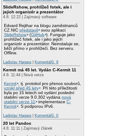
SlideRshow, prohlížeč fotek, ale i
jejich organizér a prezentátor
4.8. 12:22 | Zajímavý software
Edvard Rejthar na blogu zaměstnanců
CZ.NIC
představil
svou aplikaci
SlideRshow
(
GitHub
). Funguje jako
prohlížeč fotek, ale i jako jejich
organizér a prezentátor. Neinstaluje se,
běží přímo v prohlížeči. Bez serveru.
Offline.
Ladislav Hagara
|
Komentářů: 9
Kermit má 45 let. Vydán C-Kermit 11
4.8. 11:44 | Nová verze
Kermit
, tj. protokol pro přenos souborů,
vznikl před 45 lety
. Při této příležitosti
byla po 15 letech od vydání poslední
stabilní verze 9.0.302 vydána
nová
stabilní verze 11
implementace
C-
Kermit
. S podporou IPv6.
Ladislav Hagara
|
Komentářů: 0
20 let Pandoc
4.8. 11:11 | Zajímavý článek