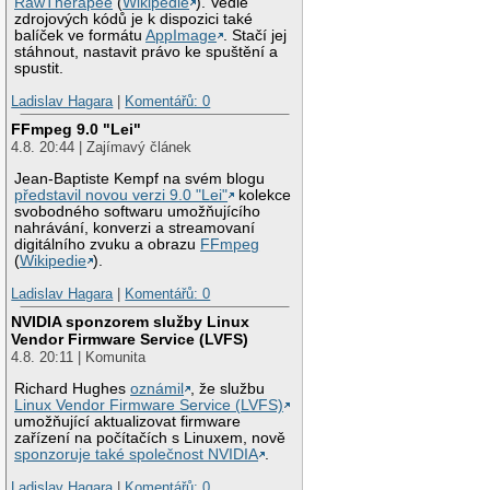
RawTherapee
(
Wikipedie
). Vedle
zdrojových kódů je k dispozici také
balíček ve formátu
AppImage
. Stačí jej
stáhnout, nastavit právo ke spuštění a
spustit.
Ladislav Hagara
|
Komentářů: 0
FFmpeg 9.0 "Lei"
4.8. 20:44 | Zajímavý článek
Jean-Baptiste Kempf na svém blogu
představil novou verzi 9.0 "Lei"
kolekce
svobodného softwaru umožňujícího
nahrávání, konverzi a streamovaní
digitálního zvuku a obrazu
FFmpeg
(
Wikipedie
).
Ladislav Hagara
|
Komentářů: 0
NVIDIA sponzorem služby Linux
Vendor Firmware Service (LVFS)
4.8. 20:11 | Komunita
Richard Hughes
oznámil
, že službu
Linux Vendor Firmware Service (LVFS)
umožňující aktualizovat firmware
zařízení na počítačích s Linuxem, nově
sponzoruje také společnost NVIDIA
.
Ladislav Hagara
|
Komentářů: 0