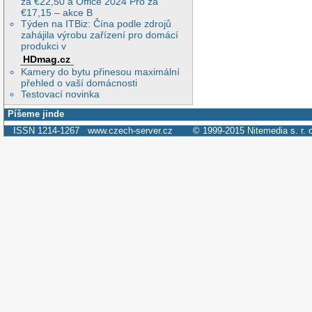
za €22,50 a Office 2024 Pro za
€17,15 – akce B
Týden na ITBiz: Čína podle zdrojů
zahájila výrobu zařízení pro domácí
produkci v
HDmag.cz
Kamery do bytu přinesou maximální
přehled o vaší domácnosti
Testovací novinka
Píšeme jinde
ISSN 1214-1267
www.czech-server.cz
© 1999-2015
Nitemedia s. r. 