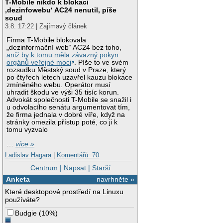
T-Mobile nikdo k blokaci
‚dezinfowebu‘ AC24 nenutil, píše
soud
3.8. 17:22 | Zajímavý článek
Firma T-Mobile blokovala
„dezinformační web“ AC24 bez toho,
aniž by k tomu měla závazný pokyn
orgánů veřejné moci
. Píše to ve svém
rozsudku Městský soud v Praze, který
po čtyřech letech uzavřel kauzu blokace
zmíněného webu. Operátor musí
uhradit škodu ve výši 35 tisíc korun.
Advokát společnosti T-Mobile se snažil i
u odvolacího senátu argumentovat tím,
že firma jednala v dobré víře, když na
stránky omezila přístup poté, co ji k
tomu vyzvalo
…
více »
Ladislav Hagara
|
Komentářů: 70
Centrum
|
Napsat
|
Starší
Anketa
navrhněte »
Které desktopové prostředí na Linuxu
používáte?
Budgie
(
10%
)