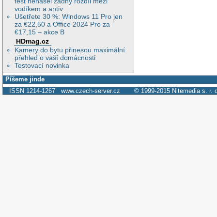
test nenašel žádný rozdíl mezi
vodíkem a antiv
Ušetřete 30 %: Windows 11 Pro jen
za €22,50 a Office 2024 Pro za
€17,15 – akce B
HDmag.cz
Kamery do bytu přinesou maximální
přehled o vaší domácnosti
Testovací novinka
Píšeme jinde
ISSN 1214-1267
www.czech-server.cz
© 1999-2015
Nitemedia s. r. 