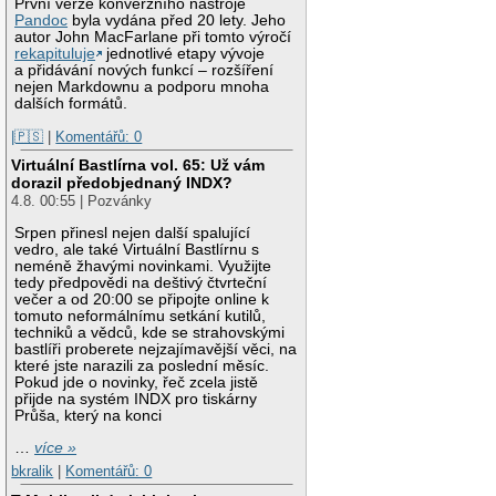
První verze konverzního nástroje
Pandoc
byla vydána před 20 lety. Jeho
autor John MacFarlane při tomto výročí
rekapituluje
jednotlivé etapy vývoje
a přidávání nových funkcí – rozšíření
nejen Markdownu a podporu mnoha
dalších formátů.
|🇵🇸
|
Komentářů: 0
Virtuální Bastlírna vol. 65: Už vám
dorazil předobjednaný INDX?
4.8. 00:55 | Pozvánky
Srpen přinesl nejen další spalující
vedro, ale také Virtuální Bastlírnu s
neméně žhavými novinkami. Využijte
tedy předpovědi na deštivý čtvrteční
večer a od 20:00 se připojte online k
tomuto neformálnímu setkání kutilů,
techniků a vědců, kde se strahovskými
bastlíři proberete nejzajímavější věci, na
které jste narazili za poslední měsíc.
Pokud jde o novinky, řeč zcela jistě
přijde na systém INDX pro tiskárny
Průša, který na konci
…
více »
bkralik
|
Komentářů: 0