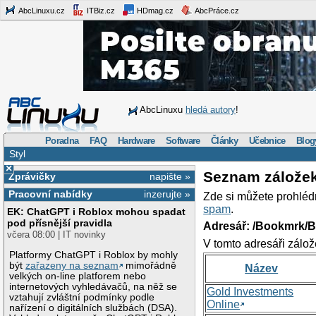
AbcLinuxu.cz
ITBiz.cz
HDmag.cz
AbcPráce.cz
AbcLinuxu
hledá autory
!
Poradna
FAQ
Hardware
Software
Články
Učebnice
Blog
Styl
×
Seznam zálože
Zprávičky
napište »
Pracovní nabídky
inzerujte »
Zde si můžete prohléd
spam
.
EK: ChatGPT i Roblox mohou spadat
pod přísnější pravidla
Adresář: /Bookmrk/
včera 08:00 | IT novinky
V tomto adresáři zálož
Platformy ChatGPT i Roblox by mohly
být
zařazeny na seznam
mimořádně
Název
velkých on-line platforem nebo
internetových vyhledávačů, na něž se
Gold Investments
vztahují zvláštní podmínky podle
Online
nařízení o digitálních službách (DSA).