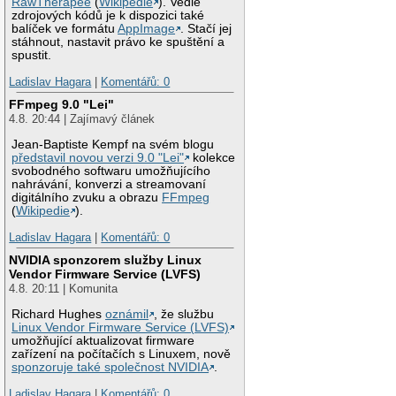
RawTherapee
(
Wikipedie
). Vedle
zdrojových kódů je k dispozici také
balíček ve formátu
AppImage
. Stačí jej
stáhnout, nastavit právo ke spuštění a
spustit.
Ladislav Hagara
|
Komentářů: 0
FFmpeg 9.0 "Lei"
4.8. 20:44 | Zajímavý článek
Jean-Baptiste Kempf na svém blogu
představil novou verzi 9.0 "Lei"
kolekce
svobodného softwaru umožňujícího
nahrávání, konverzi a streamovaní
digitálního zvuku a obrazu
FFmpeg
(
Wikipedie
).
Ladislav Hagara
|
Komentářů: 0
NVIDIA sponzorem služby Linux
Vendor Firmware Service (LVFS)
4.8. 20:11 | Komunita
Richard Hughes
oznámil
, že službu
Linux Vendor Firmware Service (LVFS)
umožňující aktualizovat firmware
zařízení na počítačích s Linuxem, nově
sponzoruje také společnost NVIDIA
.
Ladislav Hagara
|
Komentářů: 0