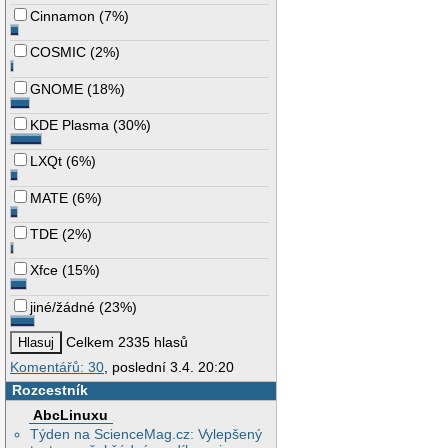
Cinnamon
(
7%
)
COSMIC
(
2%
)
GNOME
(
18%
)
KDE Plasma
(
30%
)
LXQt
(
6%
)
MATE
(
6%
)
TDE
(
2%
)
Xfce
(
15%
)
jiné/žádné
(
23%
)
Celkem 2335 hlasů
Komentářů: 30
, poslední 3.4. 20:20
Rozcestník
AbcLinuxu
Týden na ScienceMag.cz: Vylepšený