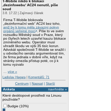
T-Mobile nikdo k blokaci
‚dezinfowebu‘ AC24 nenutil, píše
soud
3.8. 17:22 | Zajímavý článek
Firma T-Mobile blokovala
„dezinformační web“ AC24 bez toho,
aniž by k tomu měla závazný pokyn
orgánů veřejné moci
. Píše to ve svém
rozsudku Městský soud v Praze, který
po čtyřech letech uzavřel kauzu blokace
zmíněného webu. Operátor musí
uhradit škodu ve výši 35 tisíc korun.
Advokát společnosti T-Mobile se snažil i
u odvolacího senátu argumentovat tím,
že firma jednala v dobré víře, když na
stránky omezila přístup poté, co ji k
tomu vyzvalo
…
více »
Ladislav Hagara
|
Komentářů: 71
Centrum
|
Napsat
|
Starší
Anketa
navrhněte »
Které desktopové prostředí na Linuxu
používáte?
Budgie
(
10%
)