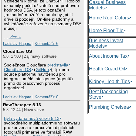
Vzhledem k tomu, že ChatGPT i Roblox
Casual Business
oznámily počet uživatelů nad prahovou
Models
hodnotou DSA, je toto označení
„rozhodně možné“ a mohlo by „přijít
Home Roof Colors
dříve či později“. On-line platformy a
vyhledávače zařazené na seznamy DSA
musejí
Home Floor Tile
…
více »
Business Invest
Ladislav Hagara
|
Komentářů: 6
Models
Cloudflare OS
About Income Tax
5.8. 17:00 | Zajímavý software
Společnost Cloudflare
představila
Health Guard Oil
Cloudflare OS
(
GitHub
), tj. open
source platformu navrženou pro
integraci umělé inteligence (agentů)
Kidney Health Tips
přímo do pracovních procesů
organizací.
Best Backpacking
Stove
Ladislav Hagara
|
Komentářů: 0
RawTherapee 5.13
Plumbing Chelsea
5.8. 12:44 | Nová verze
Byla vydána nová verze 5.13
svobodného multiplatformního softwaru
pro konverzi a zpracování digitálních
fotografií primárně ve formátů RAW