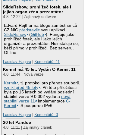
SlideRshow, prohlížeč fotek, ale i
jejich organizér a prezentátor
4.8. 12:22 | Zajímavý software
Edvard Rejthar na blogu zaměstnanců
CZ.NIC
představil
svou aplikaci
SlideRshow
(
GitHub
). Funguje jako
prohlížeč fotek, ale i jako jejich
organizér a prezentátor. Neinstaluje se,
běží přímo v prohlížeči. Bez serveru.
Offline.
Ladislav Hagara
|
Komentářů: 11
Kermit má 45 let. Vydán C-Kermit 11
4.8. 11:44 | Nová verze
Kermit
, tj. protokol pro přenos souborů,
vznikl před 45 lety
. Při této příležitosti
byla po 15 letech od vydání poslední
stabilní verze 9.0.302 vydána
nová
stabilní verze 11
implementace
C-
Kermit
. S podporou IPv6.
Ladislav Hagara
|
Komentářů: 0
20 let Pandoc
4.8. 11:11 | Zajímavý článek