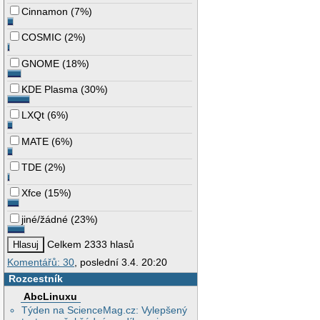
Cinnamon
(
7%
)
COSMIC
(
2%
)
GNOME
(
18%
)
KDE Plasma
(
30%
)
LXQt
(
6%
)
MATE
(
6%
)
TDE
(
2%
)
Xfce
(
15%
)
jiné/žádné
(
23%
)
Celkem 2333 hlasů
Komentářů: 30
, poslední 3.4. 20:20
Rozcestník
AbcLinuxu
Týden na ScienceMag.cz: Vylepšený