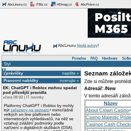
AbcLinuxu.cz
ITBiz.cz
HDmag.cz
AbcPráce.cz
AbcLinuxu
hledá autory
!
Poradna
FAQ
Hardware
Softw
Styl
×
Seznam zálože
Zprávičky
napište »
Pracovní nabídky
inzerujte »
Zde si můžete prohléd
EK: ChatGPT i Roblox mohou spadat
Adresář: /New
pod přísnější pravidla
V tomto adresáři zálož
včera 08:00 | IT novinky
Název
Platformy ChatGPT i Roblox by mohly
být
zařazeny na seznam
mimořádně
About Crown Casino
velkých on-line platforem nebo
Casino Majestic Prid
internetových vyhledávačů, na něž se
vztahují zvláštní podmínky podle
Casinos Cash Check
nařízení o digitálních službách (DSA).