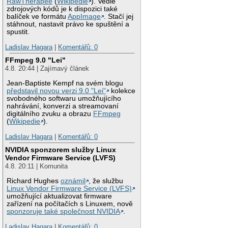
RawTherapee
(
Wikipedie
). Vedle
zdrojových kódů je k dispozici také
balíček ve formátu
AppImage
. Stačí jej
stáhnout, nastavit právo ke spuštění a
spustit.
Ladislav Hagara
|
Komentářů: 0
FFmpeg 9.0 "Lei"
4.8. 20:44 | Zajímavý článek
Jean-Baptiste Kempf na svém blogu
představil novou verzi 9.0 "Lei"
kolekce
svobodného softwaru umožňujícího
nahrávání, konverzi a streamovaní
digitálního zvuku a obrazu
FFmpeg
(
Wikipedie
).
Ladislav Hagara
|
Komentářů: 0
NVIDIA sponzorem služby Linux
Vendor Firmware Service (LVFS)
4.8. 20:11 | Komunita
Richard Hughes
oznámil
, že službu
Linux Vendor Firmware Service (LVFS)
umožňující aktualizovat firmware
zařízení na počítačích s Linuxem, nově
sponzoruje také společnost NVIDIA
.
Ladislav Hagara
|
Komentářů: 0