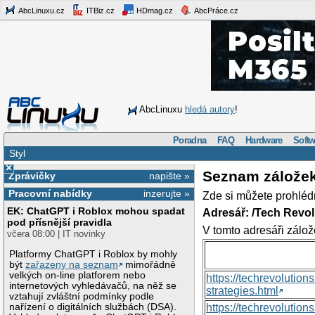
AbcLinuxu.cz
ITBiz.cz
HDmag.cz
AbcPráce.cz
AbcLinuxu
hledá autory
!
Poradna
FAQ
Hardware
Softw
Styl
×
Seznam zálože
Zprávičky
napište »
Pracovní nabídky
inzerujte »
Zde si můžete prohléd
EK: ChatGPT i Roblox mohou spadat
Adresář: /Tech Revo
pod přísnější pravidla
V tomto adresáři zálož
včera 08:00 | IT novinky
Platformy ChatGPT i Roblox by mohly
být
zařazeny na seznam
mimořádně
velkých on-line platforem nebo
https://techrevolutio
internetových vyhledávačů, na něž se
strategies.html
vztahují zvláštní podmínky podle
nařízení o digitálních službách (DSA).
https://techrevoluti