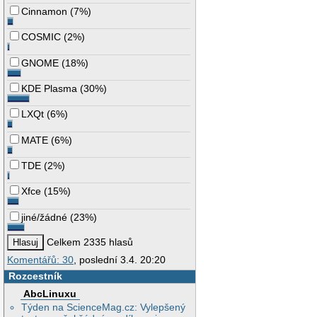
Cinnamon
(
7%
)
COSMIC
(
2%
)
GNOME
(
18%
)
KDE Plasma
(
30%
)
LXQt
(
6%
)
MATE
(
6%
)
TDE
(
2%
)
Xfce
(
15%
)
jiné/žádné
(
23%
)
Celkem 2335 hlasů
Komentářů: 30
, poslední 3.4. 20:20
Rozcestník
AbcLinuxu
Týden na ScienceMag.cz: Vylepšený