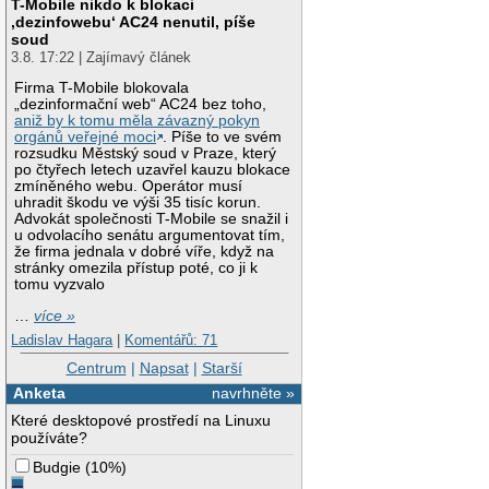
T-Mobile nikdo k blokaci
‚dezinfowebu‘ AC24 nenutil, píše
soud
3.8. 17:22 | Zajímavý článek
Firma T-Mobile blokovala
„dezinformační web“ AC24 bez toho,
aniž by k tomu měla závazný pokyn
orgánů veřejné moci
. Píše to ve svém
rozsudku Městský soud v Praze, který
po čtyřech letech uzavřel kauzu blokace
zmíněného webu. Operátor musí
uhradit škodu ve výši 35 tisíc korun.
Advokát společnosti T-Mobile se snažil i
u odvolacího senátu argumentovat tím,
že firma jednala v dobré víře, když na
stránky omezila přístup poté, co ji k
tomu vyzvalo
…
více »
Ladislav Hagara
|
Komentářů: 71
Centrum
|
Napsat
|
Starší
Anketa
navrhněte »
Které desktopové prostředí na Linuxu
používáte?
Budgie
(
10%
)