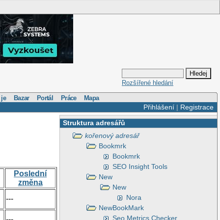
Rozšířené hledání
 je
Bazar
Portál
Práce
Mapa
Přihlášení
|
Registrace
Struktura adresářů
kořenový adresář
Bookmrk
Bookmrk
SEO Insight Tools
Poslední
New
změna
New
Nora
---
NewBookMark
Seo Metrics Checker
---