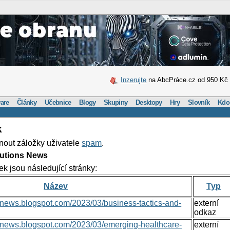
Inzerujte
na AbcPráce.cz od 950 Kč
are
Články
Učebnice
Blogy
Skupiny
Desktopy
Hry
Slovník
Kdo
k
nout záložky uživatele
spam
.
lutions News
ek jsou následující stránky:
Název
Typ
nsnews.blogspot.com/2023/03/business-tactics-and-
externí
odkaz
onsnews.blogspot.com/2023/03/emerging-healthcare-
externí