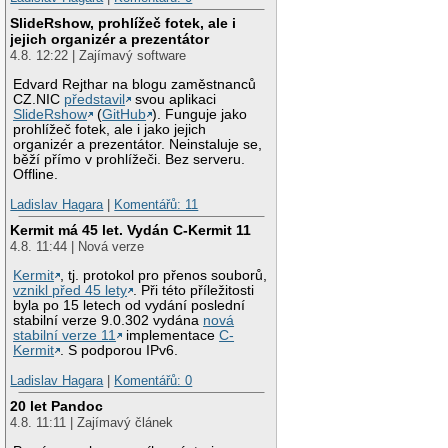
SlideRshow, prohlížeč fotek, ale i
jejich organizér a prezentátor
4.8. 12:22 | Zajímavý software
Edvard Rejthar na blogu zaměstnanců
CZ.NIC
představil
svou aplikaci
SlideRshow
(
GitHub
). Funguje jako
prohlížeč fotek, ale i jako jejich
organizér a prezentátor. Neinstaluje se,
běží přímo v prohlížeči. Bez serveru.
Offline.
Ladislav Hagara
|
Komentářů: 11
Kermit má 45 let. Vydán C-Kermit 11
4.8. 11:44 | Nová verze
Kermit
, tj. protokol pro přenos souborů,
vznikl před 45 lety
. Při této příležitosti
byla po 15 letech od vydání poslední
stabilní verze 9.0.302 vydána
nová
stabilní verze 11
implementace
C-
Kermit
. S podporou IPv6.
Ladislav Hagara
|
Komentářů: 0
20 let Pandoc
4.8. 11:11 | Zajímavý článek