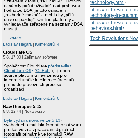
Vzhledem k tomu, že ChatGPT i Roblox
technology.html
oznámily počet uživatelů nad prahovou
https://techrevolutio
hodnotou DSA, je toto označení
„rozhodně možné“ a mohlo by „přijít
technology-in-our.htm
dříve či později“. On-line platformy a
https://techrevolutio
vyhledávače zařazené na seznamy DSA
behaviors.html
musejí
…
více »
Tech Revolutions Ne
Ladislav Hagara
|
Komentářů: 4
Cloudflare OS
5.8. 17:00 | Zajímavý software
Společnost Cloudflare
představila
Cloudflare OS
(
GitHub
), tj. open
source platformu navrženou pro
integraci umělé inteligence (agentů)
přímo do pracovních procesů
organizací.
Ladislav Hagara
|
Komentářů: 0
RawTherapee 5.13
5.8. 12:44 | Nová verze
Byla vydána nová verze 5.13
svobodného multiplatformního softwaru
pro konverzi a zpracování digitálních
fotografií primárně ve formátů RAW