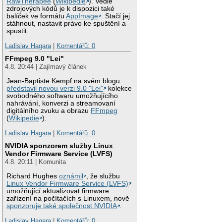
RawTherapee
(
Wikipedie
). Vedle
zdrojových kódů je k dispozici také
balíček ve formátu
AppImage
. Stačí jej
stáhnout, nastavit právo ke spuštění a
spustit.
Ladislav Hagara
|
Komentářů: 0
FFmpeg 9.0 "Lei"
4.8. 20:44 | Zajímavý článek
Jean-Baptiste Kempf na svém blogu
představil novou verzi 9.0 "Lei"
kolekce
svobodného softwaru umožňujícího
nahrávání, konverzi a streamovaní
digitálního zvuku a obrazu
FFmpeg
(
Wikipedie
).
Ladislav Hagara
|
Komentářů: 0
NVIDIA sponzorem služby Linux
Vendor Firmware Service (LVFS)
4.8. 20:11 | Komunita
Richard Hughes
oznámil
, že službu
Linux Vendor Firmware Service (LVFS)
umožňující aktualizovat firmware
zařízení na počítačích s Linuxem, nově
sponzoruje také společnost NVIDIA
.
Ladislav Hagara
|
Komentářů: 0