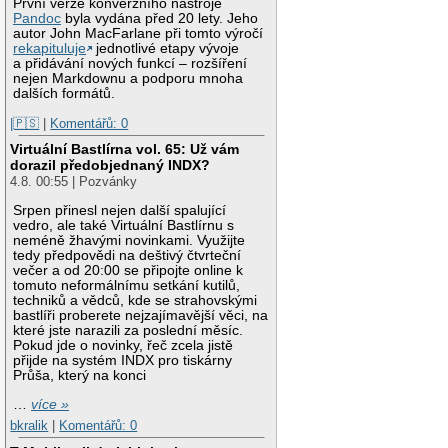
První verze konverzního nástroje
Pandoc
byla vydána před 20 lety. Jeho
autor John MacFarlane při tomto výročí
rekapituluje
jednotlivé etapy vývoje
a přidávání nových funkcí – rozšíření
nejen Markdownu a podporu mnoha
dalších formátů.
|🇵🇸
|
Komentářů: 0
Virtuální Bastlírna vol. 65: Už vám
dorazil předobjednaný INDX?
4.8. 00:55 | Pozvánky
Srpen přinesl nejen další spalující
vedro, ale také Virtuální Bastlírnu s
neméně žhavými novinkami. Využijte
tedy předpovědi na deštivý čtvrteční
večer a od 20:00 se připojte online k
tomuto neformálnímu setkání kutilů,
techniků a vědců, kde se strahovskými
bastlíři proberete nejzajímavější věci, na
které jste narazili za poslední měsíc.
Pokud jde o novinky, řeč zcela jistě
přijde na systém INDX pro tiskárny
Průša, který na konci
…
více »
bkralik
|
Komentářů: 0