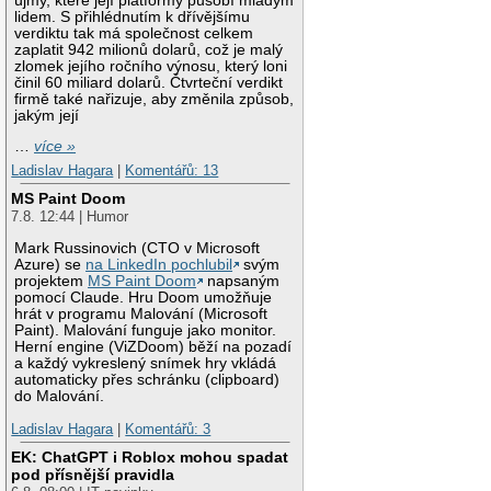
újmy, které její platformy působí mladým
lidem. S přihlédnutím k dřívějšímu
verdiktu tak má společnost celkem
zaplatit 942 milionů dolarů, což je malý
zlomek jejího ročního výnosu, který loni
činil 60 miliard dolarů. Čtvrteční verdikt
firmě také nařizuje, aby změnila způsob,
jakým její
…
více »
Ladislav Hagara
|
Komentářů: 13
MS Paint Doom
7.8. 12:44 | Humor
Mark Russinovich (CTO v Microsoft
Azure) se
na LinkedIn pochlubil
svým
projektem
MS Paint Doom
napsaným
pomocí Claude. Hru Doom umožňuje
hrát v programu Malování (Microsoft
Paint). Malování funguje jako monitor.
Herní engine (ViZDoom) běží na pozadí
a každý vykreslený snímek hry vkládá
automaticky přes schránku (clipboard)
do Malování.
Ladislav Hagara
|
Komentářů: 3
EK: ChatGPT i Roblox mohou spadat
pod přísnější pravidla