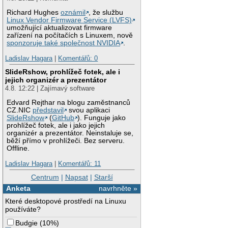
Richard Hughes
oznámil
, že službu
Linux Vendor Firmware Service (LVFS)
umožňující aktualizovat firmware
zařízení na počítačích s Linuxem, nově
sponzoruje také společnost NVIDIA
.
Ladislav Hagara
|
Komentářů: 0
SlideRshow, prohlížeč fotek, ale i
jejich organizér a prezentátor
4.8. 12:22 | Zajímavý software
Edvard Rejthar na blogu zaměstnanců
CZ.NIC
představil
svou aplikaci
SlideRshow
(
GitHub
). Funguje jako
prohlížeč fotek, ale i jako jejich
organizér a prezentátor. Neinstaluje se,
běží přímo v prohlížeči. Bez serveru.
Offline.
Ladislav Hagara
|
Komentářů: 11
Centrum
|
Napsat
|
Starší
Anketa
navrhněte »
Které desktopové prostředí na Linuxu
používáte?
Budgie
(
10%
)