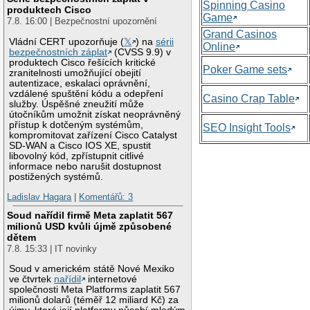
Spinning Casino
produktech Cisco
Game
7.8. 16:00 | Bezpečnostní upozornění
Grand Casinos
Vládní CERT upozorňuje (
𝕏
) na
sérii
Online
bezpečnostních záplat
(CVSS 9.9) v
produktech Cisco řešících kritické
Poker Game sets
zranitelnosti umožňující obejití
autentizace, eskalaci oprávnění,
vzdálené spuštění kódu a odepření
Casino Crap Table
služby. Úspěšné zneužití může
útočníkům umožnit získat neoprávněný
přístup k dotčeným systémům,
SEO Insight Tools
kompromitovat zařízení Cisco Catalyst
SD-WAN a Cisco IOS XE, spustit
libovolný kód, zpřístupnit citlivé
informace nebo narušit dostupnost
postižených systémů.
Ladislav Hagara
|
Komentářů: 3
Soud nařídil firmě Meta zaplatit 567
milionů USD kvůli újmě způsobené
dětem
7.8. 15:33 | IT novinky
Soud v americkém státě Nové Mexiko
ve čtvrtek
nařídil
internetové
společnosti Meta Platforms zaplatit 567
milionů dolarů (téměř 12 miliard Kč) za