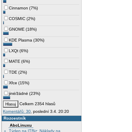
Cinnamon
(
7%
)
COSMIC
(
2%
)
GNOME
(
18%
)
KDE Plasma
(
30%
)
LXQt
(
6%
)
MATE
(
6%
)
TDE
(
2%
)
Xfce
(
15%
)
jiné/žádné
(
23%
)
Celkem 2354 hlasů
Komentářů: 30
, poslední 3.4. 20:20
Rozcestník
AbcLinuxu
Týden na ITBiz: Náklady na