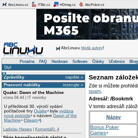
AbcLinuxu.cz
ITBiz.cz
HDmag.cz
AbcPráce.cz
AbcLinuxu
hledá autory
!
Poradna
FAQ
Hardware
Software
Články
Učebnice
Blog
Styl
×
Seznam zálože
Zprávičky
napište »
Pracovní nabídky
inzerujte »
Zde si můžete prohléd
spam
.
Quake: Dawn of the Machine
včera 04:44 | IT novinky
Adresář: /Bookmrk
V tomto adresáři zálož
U příležitosti 30. výročí vydání
počítačové hry
Quake
byla
vydána
nová epizoda
s názvem
Dawn of the
Název
Machine
(
Steam
).
Bonus Poker
Ladislav Hagara
|
Komentářů: 4
Games
Série bezpečnostních záplat v