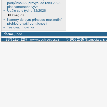
podpůrnou AI převýší do roku 2028
plat samotného vývo
Událo se v týdnu 32/2026
HDmag.cz
Kamery do bytu přinesou maximální
přehled o vaší domácnosti
Testovací novinka
Píšeme jinde
ISSN 1214-1267
www.czech-server.cz
© 1999-2015
Nitemedia s. r. 