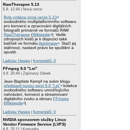
RawTherapee 5.13
5.8. 12:44 | Nová verze
Byla vydána nová verze 5.13
svobodného multiplatformního softwaru
pro konverzi a zpracování digitálních
fotografií primárně ve formátů RAW
RawTherapee
(
Wikipedie
). Vedle
zdrojových kódů je k dispozici také
balíček ve formátu
AppImage
. Stačí jej
stáhnout, nastavit právo ke spuštění a
spustit.
Ladislav Hagara
|
Komentářů: 0
FFmpeg 9.0 "Lei"
4.8. 20:44 | Zajímavý článek
Jean-Baptiste Kempf na svém blogu
představil novou verzi 9.0 "Lei"
kolekce
svobodného softwaru umožňujícího
nahrávání, konverzi a streamovaní
digitálního zvuku a obrazu
FFmpeg
(
Wikipedie
).
Ladislav Hagara
|
Komentářů: 0
NVIDIA sponzorem služby Linux
Vendor Firmware Service (LVFS)
4.8. 20:11 | Komunita