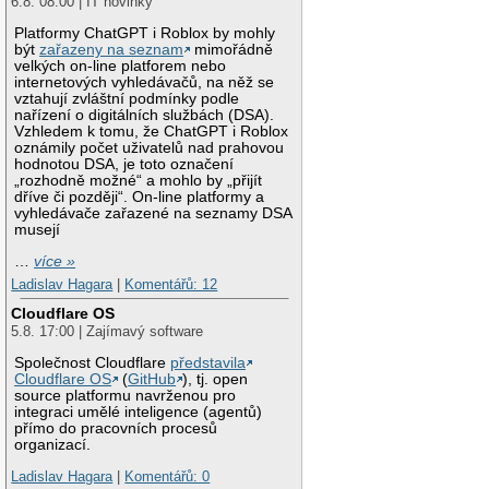
6.8. 08:00 | IT novinky
Platformy ChatGPT i Roblox by mohly
být
zařazeny na seznam
mimořádně
velkých on-line platforem nebo
internetových vyhledávačů, na něž se
vztahují zvláštní podmínky podle
nařízení o digitálních službách (DSA).
Vzhledem k tomu, že ChatGPT i Roblox
oznámily počet uživatelů nad prahovou
hodnotou DSA, je toto označení
„rozhodně možné“ a mohlo by „přijít
dříve či později“. On-line platformy a
vyhledávače zařazené na seznamy DSA
musejí
…
více »
Ladislav Hagara
|
Komentářů: 12
Cloudflare OS
5.8. 17:00 | Zajímavý software
Společnost Cloudflare
představila
Cloudflare OS
(
GitHub
), tj. open
source platformu navrženou pro
integraci umělé inteligence (agentů)
přímo do pracovních procesů
organizací.
Ladislav Hagara
|
Komentářů: 0