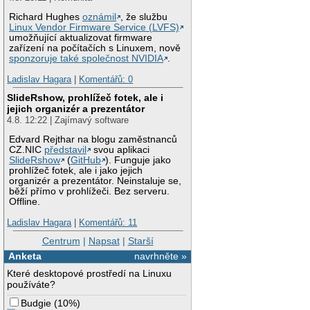
Richard Hughes
oznámil
, že službu
Linux Vendor Firmware Service (LVFS)
umožňující aktualizovat firmware
zařízení na počítačích s Linuxem, nově
sponzoruje také společnost NVIDIA
.
Ladislav Hagara
|
Komentářů: 0
SlideRshow, prohlížeč fotek, ale i
jejich organizér a prezentátor
4.8. 12:22 | Zajímavý software
Edvard Rejthar na blogu zaměstnanců
CZ.NIC
představil
svou aplikaci
SlideRshow
(
GitHub
). Funguje jako
prohlížeč fotek, ale i jako jejich
organizér a prezentátor. Neinstaluje se,
běží přímo v prohlížeči. Bez serveru.
Offline.
Ladislav Hagara
|
Komentářů: 11
Centrum
|
Napsat
|
Starší
Anketa
navrhněte »
Které desktopové prostředí na Linuxu
používáte?
Budgie
(
10%
)