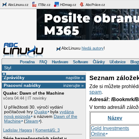
AbcLinuxu.cz
ITBiz.cz
HDmag.cz
AbcPráce.cz
AbcLinuxu
hledá autory
!
Poradna
FAQ
Hardware
Software
Články
Učebnice
Blog
Styl
×
Seznam zálože
Zprávičky
napište »
Pracovní nabídky
inzerujte »
Zde si můžete prohléd
spam
.
Quake: Dawn of the Machine
včera 04:44 | IT novinky
Adresář: /Bookmrk/
V tomto adresáři zálož
U příležitosti 30. výročí vydání
počítačové hry
Quake
byla
vydána
nová epizoda
s názvem
Dawn of the
Název
Machine
(
Steam
).
Gold Investments
Ladislav Hagara
|
Komentářů: 3
Online
Série bezpečnostních záplat v