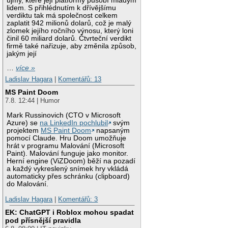
újmy, které její platformy působí mladým
lidem. S přihlédnutím k dřívějšímu
verdiktu tak má společnost celkem
zaplatit 942 milionů dolarů, což je malý
zlomek jejího ročního výnosu, který loni
činil 60 miliard dolarů. Čtvrteční verdikt
firmě také nařizuje, aby změnila způsob,
jakým její
…
více »
Ladislav Hagara
|
Komentářů: 13
MS Paint Doom
7.8. 12:44 | Humor
Mark Russinovich (CTO v Microsoft
Azure) se
na LinkedIn pochlubil
svým
projektem
MS Paint Doom
napsaným
pomocí Claude. Hru Doom umožňuje
hrát v programu Malování (Microsoft
Paint). Malování funguje jako monitor.
Herní engine (ViZDoom) běží na pozadí
a každý vykreslený snímek hry vkládá
automaticky přes schránku (clipboard)
do Malování.
Ladislav Hagara
|
Komentářů: 3
EK: ChatGPT i Roblox mohou spadat
pod přísnější pravidla