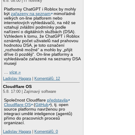
6.8. 08:00 | IT novinky
Platformy ChatGPT i Roblox by mohly
být
zařazeny na seznam
mimořádně
velkých on-line platforem nebo
internetových vyhledávačů, na něž se
vztahují zvláštní podmínky podle
nařízení o digitálních službách (DSA).
Vzhledem k tomu, že ChatGPT i Roblox
oznámily počet uživatelů nad prahovou
hodnotou DSA, je toto označení
„rozhodně možné“ a mohlo by „přijít
dříve či později“. On-line platformy a
vyhledávače zařazené na seznamy DSA
musejí
…
více »
Ladislav Hagara
|
Komentářů: 12
Cloudflare OS
5.8. 17:00 | Zajímavý software
Společnost Cloudflare
představila
Cloudflare OS
(
GitHub
), tj. open
source platformu navrženou pro
integraci umělé inteligence (agentů)
přímo do pracovních procesů
organizací.
Ladislav Hagara
|
Komentářů: 0