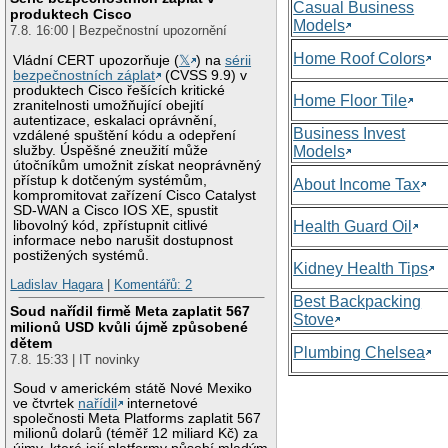
Casual Business
produktech Cisco
Models
7.8. 16:00 | Bezpečnostní upozornění
Home Roof Colors
Vládní CERT upozorňuje (
𝕏
) na
sérii
bezpečnostních záplat
(CVSS 9.9) v
produktech Cisco řešících kritické
Home Floor Tile
zranitelnosti umožňující obejití
autentizace, eskalaci oprávnění,
Business Invest
vzdálené spuštění kódu a odepření
služby. Úspěšné zneužití může
Models
útočníkům umožnit získat neoprávněný
přístup k dotčeným systémům,
About Income Tax
kompromitovat zařízení Cisco Catalyst
SD-WAN a Cisco IOS XE, spustit
libovolný kód, zpřístupnit citlivé
Health Guard Oil
informace nebo narušit dostupnost
postižených systémů.
Kidney Health Tips
Ladislav Hagara
|
Komentářů: 2
Best Backpacking
Soud nařídil firmě Meta zaplatit 567
Stove
milionů USD kvůli újmě způsobené
dětem
Plumbing Chelsea
7.8. 15:33 | IT novinky
Soud v americkém státě Nové Mexiko
ve čtvrtek
nařídil
internetové
společnosti Meta Platforms zaplatit 567
milionů dolarů (téměř 12 miliard Kč) za