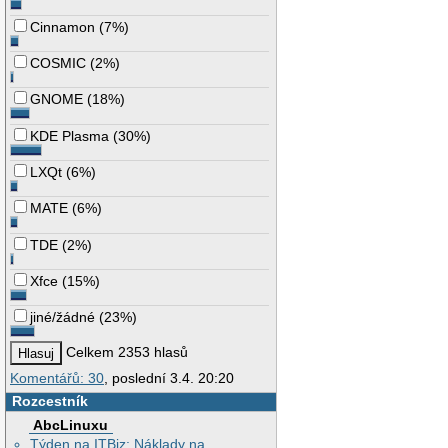
Cinnamon
(
7%
)
COSMIC
(
2%
)
GNOME
(
18%
)
KDE Plasma
(
30%
)
LXQt
(
6%
)
MATE
(
6%
)
TDE
(
2%
)
Xfce
(
15%
)
jiné/žádné
(
23%
)
Celkem 2353 hlasů
Komentářů: 30
, poslední 3.4. 20:20
Rozcestník
AbcLinuxu
Týden na ITBiz: Náklady na