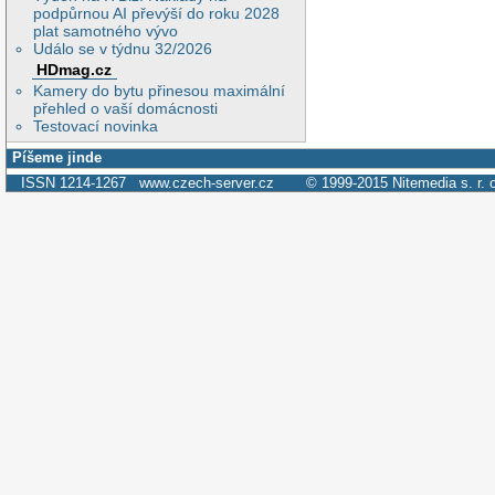
podpůrnou AI převýší do roku 2028
plat samotného vývo
Událo se v týdnu 32/2026
HDmag.cz
Kamery do bytu přinesou maximální
přehled o vaší domácnosti
Testovací novinka
Píšeme jinde
ISSN 1214-1267
www.czech-server.cz
© 1999-2015
Nitemedia s. r. 