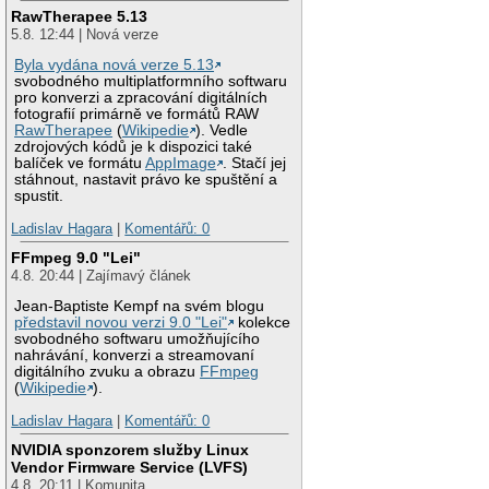
RawTherapee 5.13
5.8. 12:44 | Nová verze
Byla vydána nová verze 5.13
svobodného multiplatformního softwaru
pro konverzi a zpracování digitálních
fotografií primárně ve formátů RAW
RawTherapee
(
Wikipedie
). Vedle
zdrojových kódů je k dispozici také
balíček ve formátu
AppImage
. Stačí jej
stáhnout, nastavit právo ke spuštění a
spustit.
Ladislav Hagara
|
Komentářů: 0
FFmpeg 9.0 "Lei"
4.8. 20:44 | Zajímavý článek
Jean-Baptiste Kempf na svém blogu
představil novou verzi 9.0 "Lei"
kolekce
svobodného softwaru umožňujícího
nahrávání, konverzi a streamovaní
digitálního zvuku a obrazu
FFmpeg
(
Wikipedie
).
Ladislav Hagara
|
Komentářů: 0
NVIDIA sponzorem služby Linux
Vendor Firmware Service (LVFS)
4.8. 20:11 | Komunita