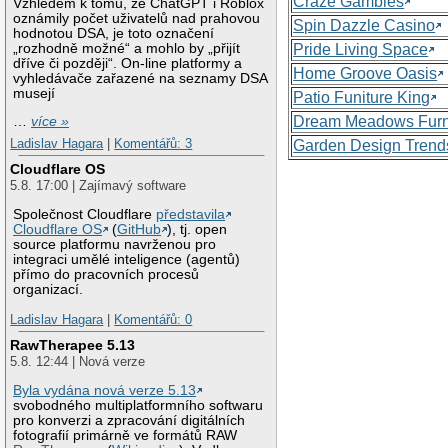
Craze Gambles
Vzhledem k tomu, že ChatGPT i Roblox
oznámily počet uživatelů nad prahovou
Spin Dazzle Casino
hodnotou DSA, je toto označení
„rozhodně možné“ a mohlo by „přijít
Pride Living Space
dříve či později“. On-line platformy a
Home Groove Oasis
vyhledávače zařazené na seznamy DSA
musejí
Patio Funiture King
Dream Meadows Furn
…
více »
Ladislav Hagara
|
Komentářů: 3
Garden Design Trend
Cloudflare OS
5.8. 17:00 | Zajímavý software
Společnost Cloudflare
představila
Cloudflare OS
(
GitHub
), tj. open
source platformu navrženou pro
integraci umělé inteligence (agentů)
přímo do pracovních procesů
organizací.
Ladislav Hagara
|
Komentářů: 0
RawTherapee 5.13
5.8. 12:44 | Nová verze
Byla vydána nová verze 5.13
svobodného multiplatformního softwaru
pro konverzi a zpracování digitálních
fotografií primárně ve formátů RAW