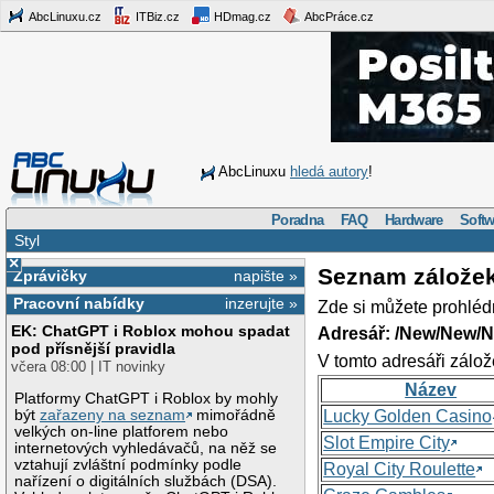
AbcLinuxu.cz
ITBiz.cz
HDmag.cz
AbcPráce.cz
AbcLinuxu
hledá autory
!
Poradna
FAQ
Hardware
Softw
Styl
×
Seznam zálože
Zprávičky
napište »
Pracovní nabídky
inzerujte »
Zde si můžete prohléd
EK: ChatGPT i Roblox mohou spadat
Adresář: /New/New/N
pod přísnější pravidla
V tomto adresáři zálož
včera 08:00 | IT novinky
Název
Platformy ChatGPT i Roblox by mohly
být
zařazeny na seznam
mimořádně
Lucky Golden Casino
velkých on-line platforem nebo
Slot Empire City
internetových vyhledávačů, na něž se
vztahují zvláštní podmínky podle
Royal City Roulette
nařízení o digitálních službách (DSA).