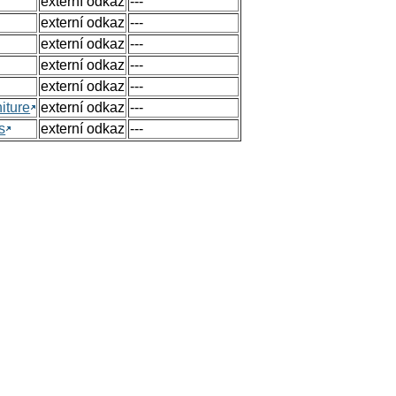
externí odkaz
---
externí odkaz
---
externí odkaz
---
externí odkaz
---
externí odkaz
---
iture
externí odkaz
---
s
externí odkaz
---