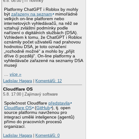
6.8. 08:00 | IT novinky
Platformy ChatGPT i Roblox by mohly
být
zařazeny na seznam
mimořádně
velkých on-line platforem nebo
internetových vyhledávačů, na něž se
vztahují zvláštní podmínky podle
nařízení o digitálních službách (DSA).
Vzhledem k tomu, že ChatGPT i Roblox
oznámily počet uživatelů nad prahovou
hodnotou DSA, je toto označení
„rozhodně možné“ a mohlo by „přijít
dříve či později“. On-line platformy a
vyhledávače zařazené na seznamy DSA
musejí
…
více »
Ladislav Hagara
|
Komentářů: 12
Cloudflare OS
5.8. 17:00 | Zajímavý software
Společnost Cloudflare
představila
Cloudflare OS
(
GitHub
), tj. open
source platformu navrženou pro
integraci umělé inteligence (agentů)
přímo do pracovních procesů
organizací.
Ladislav Hagara
|
Komentářů: 0