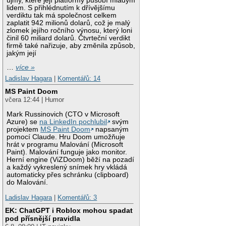
újmy, které její platformy působí mladým
lidem. S přihlédnutím k dřívějšímu
verdiktu tak má společnost celkem
zaplatit 942 milionů dolarů, což je malý
zlomek jejího ročního výnosu, který loni
činil 60 miliard dolarů. Čtvrteční verdikt
firmě také nařizuje, aby změnila způsob,
jakým její
…
více »
Ladislav Hagara
|
Komentářů: 14
MS Paint Doom
včera 12:44 | Humor
Mark Russinovich (CTO v Microsoft
Azure) se
na LinkedIn pochlubil
svým
projektem
MS Paint Doom
napsaným
pomocí Claude. Hru Doom umožňuje
hrát v programu Malování (Microsoft
Paint). Malování funguje jako monitor.
Herní engine (ViZDoom) běží na pozadí
a každý vykreslený snímek hry vkládá
automaticky přes schránku (clipboard)
do Malování.
Ladislav Hagara
|
Komentářů: 3
EK: ChatGPT i Roblox mohou spadat
pod přísnější pravidla