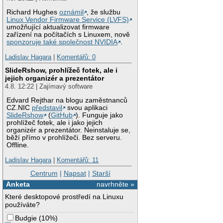
Richard Hughes
oznámil
, že službu
Linux Vendor Firmware Service (LVFS)
umožňující aktualizovat firmware
zařízení na počítačích s Linuxem, nově
sponzoruje také společnost NVIDIA
.
Ladislav Hagara
|
Komentářů: 0
SlideRshow, prohlížeč fotek, ale i
jejich organizér a prezentátor
4.8. 12:22 | Zajímavý software
Edvard Rejthar na blogu zaměstnanců
CZ.NIC
představil
svou aplikaci
SlideRshow
(
GitHub
). Funguje jako
prohlížeč fotek, ale i jako jejich
organizér a prezentátor. Neinstaluje se,
běží přímo v prohlížeči. Bez serveru.
Offline.
Ladislav Hagara
|
Komentářů: 11
Centrum
|
Napsat
|
Starší
Anketa
navrhněte »
Které desktopové prostředí na Linuxu
používáte?
Budgie
(
10%
)