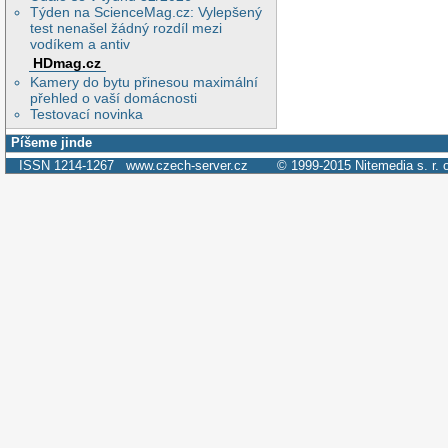
Týden na ScienceMag.cz: Vylepšený
test nenašel žádný rozdíl mezi
vodíkem a antiv
HDmag.cz
Kamery do bytu přinesou maximální
přehled o vaší domácnosti
Testovací novinka
Píšeme jinde
ISSN 1214-1267
www.czech-server.cz
© 1999-2015
Nitemedia s. r. 