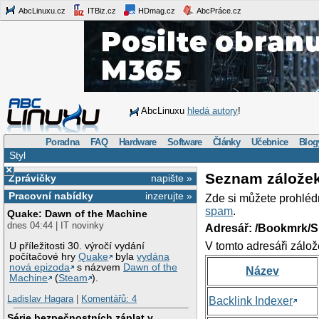
AbcLinuxu.cz
ITBiz.cz
HDmag.cz
AbcPráce.cz
AbcLinuxu
hledá autory
!
Poradna
FAQ
Hardware
Software
Články
Učebnice
Blog
Styl
×
Seznam zálože
Zprávičky
napište »
Pracovní nabídky
inzerujte »
Zde si můžete prohléd
spam
.
Quake: Dawn of the Machine
dnes 04:44 | IT novinky
Adresář: /Bookmrk/S
V tomto adresáři zálož
U příležitosti 30. výročí vydání
počítačové hry
Quake
byla
vydána
nová epizoda
s názvem
Dawn of the
Název
Machine
(
Steam
).
Ladislav Hagara
|
Komentářů: 4
Backlink Indexer
Série bezpečnostních záplat v