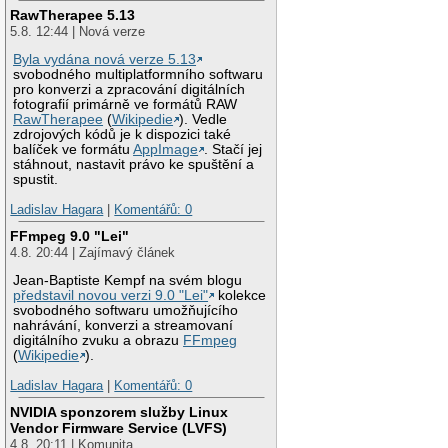
RawTherapee 5.13
5.8. 12:44 | Nová verze
Byla vydána nová verze 5.13
svobodného multiplatformního softwaru
pro konverzi a zpracování digitálních
fotografií primárně ve formátů RAW
RawTherapee
(
Wikipedie
). Vedle
zdrojových kódů je k dispozici také
balíček ve formátu
AppImage
. Stačí jej
stáhnout, nastavit právo ke spuštění a
spustit.
Ladislav Hagara
|
Komentářů: 0
FFmpeg 9.0 "Lei"
4.8. 20:44 | Zajímavý článek
Jean-Baptiste Kempf na svém blogu
představil novou verzi 9.0 "Lei"
kolekce
svobodného softwaru umožňujícího
nahrávání, konverzi a streamovaní
digitálního zvuku a obrazu
FFmpeg
(
Wikipedie
).
Ladislav Hagara
|
Komentářů: 0
NVIDIA sponzorem služby Linux
Vendor Firmware Service (LVFS)
4.8. 20:11 | Komunita