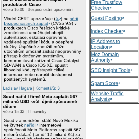
Free Trustflow
produktech Cisco
Checker
včera 16:00 | Bezpečnostní upozornění
Guest Posting
Vládní CERT upozorňuje (
𝕏
) na
sérii
bezpečnostních záplat
(CVSS 9.9) v
produktech Cisco řešících kritické
Index Checker
zranitelnosti umožňující obejití
autentizace, eskalaci oprávnění,
IP Address to
vzdálené spuštění kódu a odepření
služby. Úspěšné zneužití může
Location
útočníkům umožnit získat neoprávněný
Moz Domain
přístup k dotčeným systémům,
Authority
kompromitovat zařízení Cisco Catalyst
SD-WAN a Cisco IOS XE, spustit
libovolný kód, zpřístupnit citlivé
SEO Insight Tools
informace nebo narušit dostupnost
postižených systémů.
Spam Score
Ladislav Hagara
|
Komentářů: 3
Website Traffic
Soud nařídil firmě Meta zaplatit 567
Analysis
milionů USD kvůli újmě způsobené
dětem
včera 15:33 | IT novinky
Soud v americkém státě Nové Mexiko
ve čtvrtek
nařídil
internetové
společnosti Meta Platforms zaplatit 567
milionů dolarů (téměř 12 miliard Kč) za