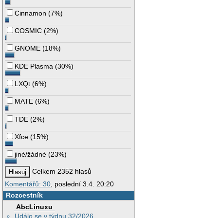
Cinnamon
(
7%
)
COSMIC
(
2%
)
GNOME
(
18%
)
KDE Plasma
(
30%
)
LXQt
(
6%
)
MATE
(
6%
)
TDE
(
2%
)
Xfce
(
15%
)
jiné/žádné
(
23%
)
Celkem 2352 hlasů
Komentářů: 30
, poslední 3.4. 20:20
Rozcestník
AbcLinuxu
Událo se v týdnu 32/2026