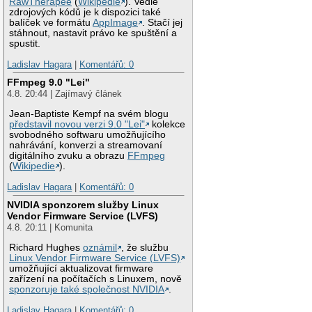
RawTherapee
(
Wikipedie
). Vedle
zdrojových kódů je k dispozici také
balíček ve formátu
AppImage
. Stačí jej
stáhnout, nastavit právo ke spuštění a
spustit.
Ladislav Hagara
|
Komentářů: 0
FFmpeg 9.0 "Lei"
4.8. 20:44 | Zajímavý článek
Jean-Baptiste Kempf na svém blogu
představil novou verzi 9.0 "Lei"
kolekce
svobodného softwaru umožňujícího
nahrávání, konverzi a streamovaní
digitálního zvuku a obrazu
FFmpeg
(
Wikipedie
).
Ladislav Hagara
|
Komentářů: 0
NVIDIA sponzorem služby Linux
Vendor Firmware Service (LVFS)
4.8. 20:11 | Komunita
Richard Hughes
oznámil
, že službu
Linux Vendor Firmware Service (LVFS)
umožňující aktualizovat firmware
zařízení na počítačích s Linuxem, nově
sponzoruje také společnost NVIDIA
.
Ladislav Hagara
|
Komentářů: 0