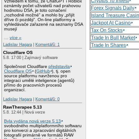
Cryptos To Invest
Vzhledem k tomu, že ChatGPT i Roblox
oznámily počet uživatelů nad prahovou
Forex Signals Daily
hodnotou DSA, je toto označení
„rozhodně možné“ a mohlo by „přijít
Island Treasure Casi
dříve či později“. On-line platformy a
Jackpot At Casino
vyhledávače zařazené na seznamy DSA
musejí
Tax On Stocks
Trade In Bull Market
…
více »
Ladislav Hagara
|
Komentářů: 1
Trade In Shares
Cloudflare OS
5.8. 17:00 | Zajímavý software
Společnost Cloudflare
představila
Cloudflare OS
(
GitHub
), tj. open
source platformu navrženou pro
integraci umělé inteligence (agentů)
přímo do pracovních procesů
organizací.
Ladislav Hagara
|
Komentářů: 0
RawTherapee 5.13
5.8. 12:44 | Nová verze
Byla vydána nová verze 5.13
svobodného multiplatformního softwaru
pro konverzi a zpracování digitálních
fotografií primárně ve formátů RAW