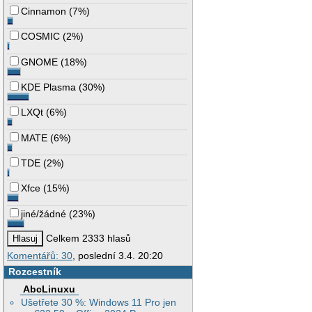
Cinnamon
(
7%
)
COSMIC
(
2%
)
GNOME
(
18%
)
KDE Plasma
(
30%
)
LXQt
(
6%
)
MATE
(
6%
)
TDE
(
2%
)
Xfce
(
15%
)
jiné/žádné
(
23%
)
Celkem 2333 hlasů
Komentářů: 30
, poslední 3.4. 20:20
Rozcestník
AbcLinuxu
Ušetřete 30 %: Windows 11 Pro jen