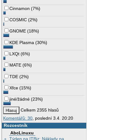
Cinnamon
(
7%
)
COSMIC
(
2%
)
GNOME
(
18%
)
KDE Plasma
(
30%
)
LXQt
(
6%
)
MATE
(
6%
)
TDE
(
2%
)
Xfce
(
15%
)
jiné/žádné
(
23%
)
Celkem 2355 hlasů
Komentářů: 30
, poslední 3.4. 20:20
Rozcestník
AbcLinuxu
Týden na ITBiz: Náklady na