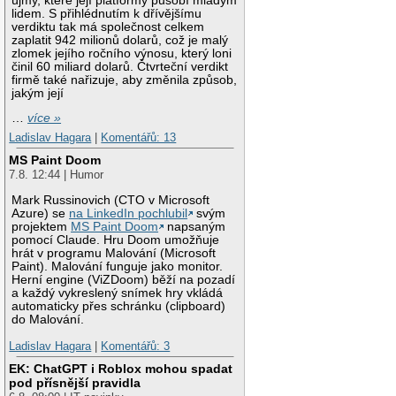
újmy, které její platformy působí mladým
lidem. S přihlédnutím k dřívějšímu
verdiktu tak má společnost celkem
zaplatit 942 milionů dolarů, což je malý
zlomek jejího ročního výnosu, který loni
činil 60 miliard dolarů. Čtvrteční verdikt
firmě také nařizuje, aby změnila způsob,
jakým její
…
více »
Ladislav Hagara
|
Komentářů: 13
MS Paint Doom
7.8. 12:44 | Humor
Mark Russinovich (CTO v Microsoft
Azure) se
na LinkedIn pochlubil
svým
projektem
MS Paint Doom
napsaným
pomocí Claude. Hru Doom umožňuje
hrát v programu Malování (Microsoft
Paint). Malování funguje jako monitor.
Herní engine (ViZDoom) běží na pozadí
a každý vykreslený snímek hry vkládá
automaticky přes schránku (clipboard)
do Malování.
Ladislav Hagara
|
Komentářů: 3
EK: ChatGPT i Roblox mohou spadat
pod přísnější pravidla