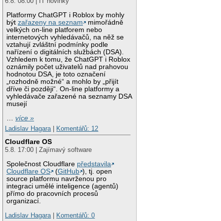
6.8. 08:00 | IT novinky
Platformy ChatGPT i Roblox by mohly
být
zařazeny na seznam
mimořádně
velkých on-line platforem nebo
internetových vyhledávačů, na něž se
vztahují zvláštní podmínky podle
nařízení o digitálních službách (DSA).
Vzhledem k tomu, že ChatGPT i Roblox
oznámily počet uživatelů nad prahovou
hodnotou DSA, je toto označení
„rozhodně možné“ a mohlo by „přijít
dříve či později“. On-line platformy a
vyhledávače zařazené na seznamy DSA
musejí
…
více »
Ladislav Hagara
|
Komentářů: 12
Cloudflare OS
5.8. 17:00 | Zajímavý software
Společnost Cloudflare
představila
Cloudflare OS
(
GitHub
), tj. open
source platformu navrženou pro
integraci umělé inteligence (agentů)
přímo do pracovních procesů
organizací.
Ladislav Hagara
|
Komentářů: 0