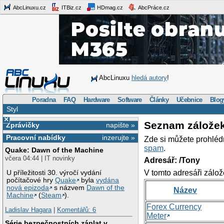
AbcLinuxu.cz
ITBiz.cz
HDmag.cz
AbcPráce.cz
AbcLinuxu
hledá autory
!
Poradna
FAQ
Hardware
Software
Články
Učebnice
Blog
Styl
×
Seznam zálože
Zprávičky
napište »
Pracovní nabídky
inzerujte »
Zde si můžete prohléd
spam
.
Quake: Dawn of the Machine
včera 04:44 | IT novinky
Adresář: /Tony
V tomto adresáři zálož
U příležitosti 30. výročí vydání
počítačové hry
Quake
byla
vydána
nová epizoda
s názvem
Dawn of the
Název
Machine
(
Steam
).
Forex Currency
Ladislav Hagara
|
Komentářů: 6
Meter
Série bezpečnostních záplat v