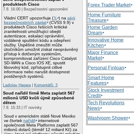
produktech Cisco
Forex Trader Market
7.8. 16:00 | Bezpečnostní upozornění
Home Furniture
Vládní CERT upozorňuje (
𝕏
) na
sérii
Treasure
bezpečnostních záplat
(CVSS 9.9) v
produktech Cisco řešících kritické
Home Garden
zranitelnosti umožňující obejití
Dream
autentizace, eskalaci oprávnění,
Innovative Home
vzdálené spuštění kódu a odepření
služby. Úspěšné zneužití může
Kitchen
útočníkům umožnit získat neoprávněný
Major Finance
přístup k dotčeným systémům,
Market
kompromitovat zařízení Cisco Catalyst
SD-WAN a Cisco IOS XE, spustit
libovolný kód, zpřístupnit citlivé
Personal Finloan
informace nebo narušit dostupnost
postižených systémů.
Smart Home
Features
Ladislav Hagara
|
Komentářů: 3
Stock Investment
Soud nařídil firmě Meta zaplatit 567
Credit
milionů USD kvůli újmě způsobené
Tech Revolutions
dětem
7.8. 15:33 | IT novinky
News
Soud v americkém státě Nové Mexiko
Washroom Shower
ve čtvrtek
nařídil
internetové
společnosti Meta Platforms zaplatit 567
milionů dolarů (téměř 12 miliard Kč) za