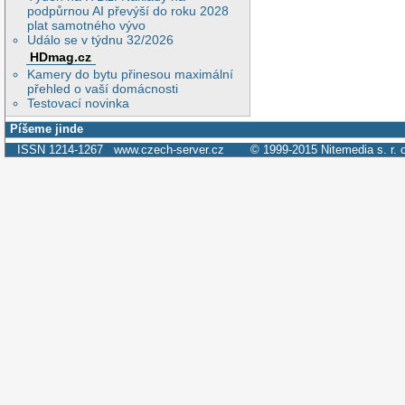
podpůrnou AI převýší do roku 2028
plat samotného vývo
Událo se v týdnu 32/2026
HDmag.cz
Kamery do bytu přinesou maximální
přehled o vaší domácnosti
Testovací novinka
Píšeme jinde
ISSN 1214-1267
www.czech-server.cz
© 1999-2015
Nitemedia s. r. 