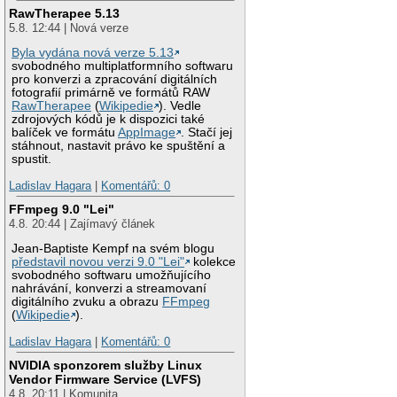
RawTherapee 5.13
5.8. 12:44 | Nová verze
Byla vydána nová verze 5.13
svobodného multiplatformního softwaru
pro konverzi a zpracování digitálních
fotografií primárně ve formátů RAW
RawTherapee
(
Wikipedie
). Vedle
zdrojových kódů je k dispozici také
balíček ve formátu
AppImage
. Stačí jej
stáhnout, nastavit právo ke spuštění a
spustit.
Ladislav Hagara
|
Komentářů: 0
FFmpeg 9.0 "Lei"
4.8. 20:44 | Zajímavý článek
Jean-Baptiste Kempf na svém blogu
představil novou verzi 9.0 "Lei"
kolekce
svobodného softwaru umožňujícího
nahrávání, konverzi a streamovaní
digitálního zvuku a obrazu
FFmpeg
(
Wikipedie
).
Ladislav Hagara
|
Komentářů: 0
NVIDIA sponzorem služby Linux
Vendor Firmware Service (LVFS)
4.8. 20:11 | Komunita