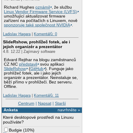
Richard Hughes
oznámil
, že službu
Linux Vendor Firmware Service (LVFS)
umožňující aktualizovat firmware
zařízení na počítačích s Linuxem, nově
sponzoruje také společnost NVIDIA
.
Ladislav Hagara
|
Komentářů: 0
SlideRshow, prohlížeč fotek, ale i
jejich organizér a prezentátor
4.8. 12:22 | Zajímavý software
Edvard Rejthar na blogu zaměstnanců
CZ.NIC
představil
svou aplikaci
SlideRshow
(
GitHub
). Funguje jako
prohlížeč fotek, ale i jako jejich
organizér a prezentátor. Neinstaluje se,
běží přímo v prohlížeči. Bez serveru.
Offline.
Ladislav Hagara
|
Komentářů: 11
Centrum
|
Napsat
|
Starší
Anketa
navrhněte »
Které desktopové prostředí na Linuxu
používáte?
Budgie
(
10%
)