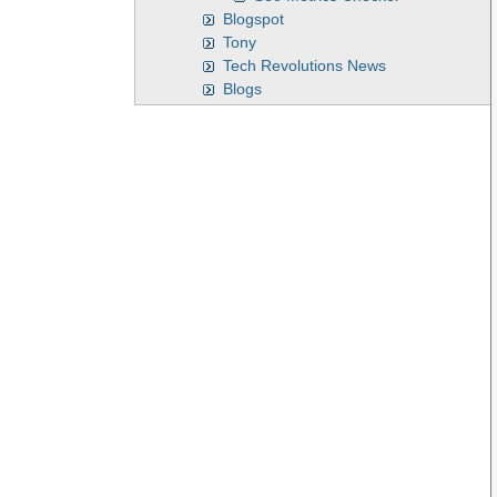
Blogspot
Tony
Tech Revolutions News
Blogs