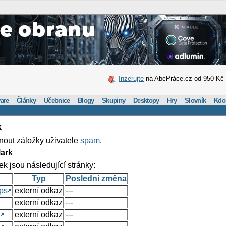
Inzerujte
na AbcPráce.cz od 950 Kč
are
Články
Učebnice
Blogy
Skupiny
Desktopy
Hry
Slovník
Kdo
k
nout záložky uživatele
spam
.
ark
ek jsou následující stránky:
Typ
Poslední změna
ps
externí odkaz
---
externí odkaz
---
h
externí odkaz
---