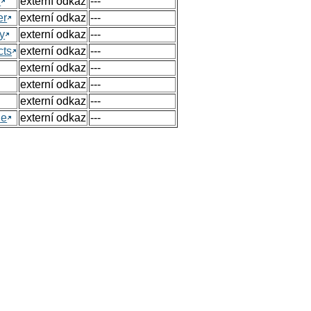
h
externí odkaz
---
er
externí odkaz
---
y
externí odkaz
---
cts
externí odkaz
---
externí odkaz
---
externí odkaz
---
externí odkaz
---
ue
externí odkaz
---