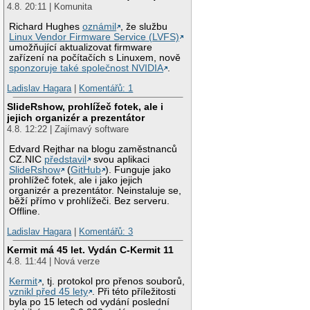
4.8. 20:11 | Komunita
Richard Hughes
oznámil
, že službu
Linux Vendor Firmware Service (LVFS)
umožňující aktualizovat firmware
zařízení na počítačích s Linuxem, nově
sponzoruje také společnost NVIDIA
.
Ladislav Hagara
|
Komentářů: 1
SlideRshow, prohlížeč fotek, ale i
jejich organizér a prezentátor
4.8. 12:22 | Zajímavý software
Edvard Rejthar na blogu zaměstnanců
CZ.NIC
představil
svou aplikaci
SlideRshow
(
GitHub
). Funguje jako
prohlížeč fotek, ale i jako jejich
organizér a prezentátor. Neinstaluje se,
běží přímo v prohlížeči. Bez serveru.
Offline.
Ladislav Hagara
|
Komentářů: 3
Kermit má 45 let. Vydán C-Kermit 11
4.8. 11:44 | Nová verze
Kermit
, tj. protokol pro přenos souborů,
vznikl před 45 lety
. Při této příležitosti
byla po 15 letech od vydání poslední