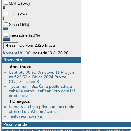
MATE
(
6%
)
TDE
(
2%
)
Xfce
(
15%
)
jiné/žádné
(
23%
)
Celkem 2326 hlasů
Komentářů: 30
, poslední 3.4. 20:20
Rozcestník
AbcLinuxu
Ušetřete 30 %: Windows 11 Pro jen
za €22,50 a Office 2024 Pro za
€17,15 – akce B
Týden na ITBiz: Čína podle zdrojů
zahájila výrobu zařízení pro domácí
produkci v
HDmag.cz
Kamery do bytu přinesou maximální
přehled o vaší domácnosti
Testovací novinka
Píšeme jinde