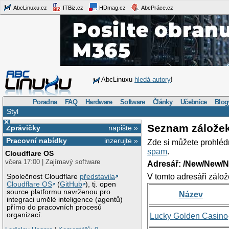
AbcLinuxu.cz
ITBiz.cz
HDmag.cz
AbcPráce.cz
AbcLinuxu
hledá autory
!
Poradna
FAQ
Hardware
Software
Články
Učebnice
Blog
Styl
×
Seznam zálože
Zprávičky
napište »
Pracovní nabídky
inzerujte »
Zde si můžete prohléd
spam
.
Cloudflare OS
včera 17:00 | Zajímavý software
Adresář: /New/New/N
V tomto adresáři zálož
Společnost Cloudflare
představila
Cloudflare OS
(
GitHub
), tj. open
source platformu navrženou pro
Název
integraci umělé inteligence (agentů)
přímo do pracovních procesů
organizací.
Lucky Golden Casino