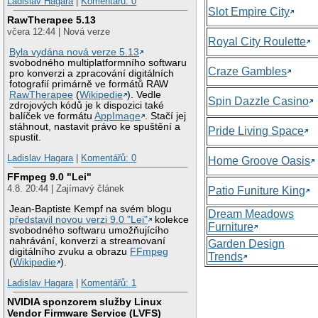
Ladislav Hagara
|
Komentářů: 0
Slot Empire City
RawTherapee 5.13
včera 12:44 | Nová verze
Royal City Roulette
Byla vydána nová verze 5.13
svobodného multiplatformního softwaru
Craze Gambles
pro konverzi a zpracování digitálních
fotografií primárně ve formátů RAW
RawTherapee
(
Wikipedie
). Vedle
Spin Dazzle Casino
zdrojových kódů je k dispozici také
balíček ve formátu
AppImage
. Stačí jej
stáhnout, nastavit právo ke spuštění a
Pride Living Space
spustit.
Ladislav Hagara
|
Komentářů: 0
Home Groove Oasis
FFmpeg 9.0 "Lei"
4.8. 20:44 | Zajímavý článek
Patio Funiture King
Jean-Baptiste Kempf na svém blogu
Dream Meadows
představil novou verzi 9.0 "Lei"
kolekce
Furniture
svobodného softwaru umožňujícího
nahrávání, konverzi a streamovaní
Garden Design
digitálního zvuku a obrazu
FFmpeg
Trends
(
Wikipedie
).
Ladislav Hagara
|
Komentářů: 1
NVIDIA sponzorem služby Linux
Vendor Firmware Service (LVFS)