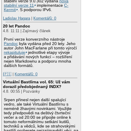
stabilní verze 9.0.302 vydána
nová
stabilní verze 11
implementace
C-
Kermit
. S podporou IPv6.
Ladislav Hagara
|
Komentářů: 0
20 let Pandoc
4.8. 11:11 | Zajímavý článek
První verze konverzního nástroje
Pandoc
byla vydána před 20 lety. Jeho
autor John MacFarlane při tomto výročí
rekapituluje
jednotlivé etapy vývoje
a přidávání nových funkcí – rozšíření
nejen Markdownu a podporu mnoha
dalších formátů.
|🇵🇸
|
Komentářů: 0
Virtuální Bastlírna vol. 65: Už vám
dorazil předobjednaný INDX?
4.8. 00:55 | Pozvánky
Srpen přinesl nejen další spalující
vedro, ale také Virtuální Bastlírnu s
neméně žhavými novinkami. Využijte
tedy předpovědi na deštivý čtvrteční
večer a od 20:00 se připojte online k
tomuto neformálnímu setkání kutilů,
techniků a vědců, kde se strahovskými
bastlíři proberete nejzajímavější věci, na