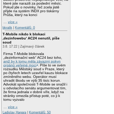
které jste narazili za poslední měsíc.
Pokud jde o novinky, řeč zcela jistě
přijde na systém INDX pro tiskárny
Průša, který na konci
…
více »
bkralik
|
Komentářů: 0
T-Mobile nikdo k blokaci
‚dezinfowebu‘ AC24 nenutil, píše
soud
3.8. 17:22 | Zajímavý článek
Firma T-Mobile blokovala
„dezinformační web“ AC24 bez toho,
aniž by k tomu měla závazný pokyn
orgánů veřejné moci
. Píše to ve svém
rozsudku Městský soud v Praze, který
po čtyřech letech uzavřel kauzu blokace
zmíněného webu. Operátor musí
uhradit škodu ve výši 35 tisíc korun.
Advokát společnosti T-Mobile se snažil i
u odvolacího senátu argumentovat tím,
že firma jednala v dobré víře, když na
stránky omezila přístup poté, co ji k
tomu vyzvalo
…
více »
Ladislav Hagara
|
Komentářů: 50