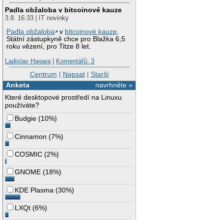
Padla obžaloba v bitcoinové kauze
3.8. 16:33 | IT novinky
Padla obžaloba
v
bitcoinové kauze
.
Státní zástupkyně chce pro Blažka 6,5
roku vězení, pro Titze 8 let.
Ladislav Hagara
|
Komentářů: 3
Centrum
|
Napsat
|
Starší
Anketa
navrhněte »
Které desktopové prostředí na Linuxu
používáte?
Budgie
(
10%
)
Cinnamon
(
7%
)
COSMIC
(
2%
)
GNOME
(
18%
)
KDE Plasma
(
30%
)
LXQt
(
6%
)