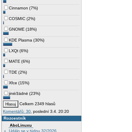
Cinnamon
(
7%
)
COSMIC
(
2%
)
GNOME
(
18%
)
KDE Plasma
(
30%
)
LXQt
(
6%
)
MATE
(
6%
)
TDE
(
2%
)
Xfce
(
15%
)
jiné/žádné
(
23%
)
Celkem 2349 hlasů
Komentářů: 30
, poslední 3.4. 20:20
Rozcestník
AbcLinuxu
Událo se v týdnu 32/2026