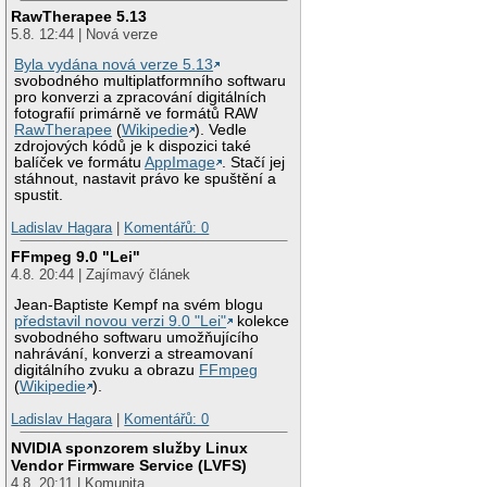
RawTherapee 5.13
5.8. 12:44 | Nová verze
Byla vydána nová verze 5.13
svobodného multiplatformního softwaru
pro konverzi a zpracování digitálních
fotografií primárně ve formátů RAW
RawTherapee
(
Wikipedie
). Vedle
zdrojových kódů je k dispozici také
balíček ve formátu
AppImage
. Stačí jej
stáhnout, nastavit právo ke spuštění a
spustit.
Ladislav Hagara
|
Komentářů: 0
FFmpeg 9.0 "Lei"
4.8. 20:44 | Zajímavý článek
Jean-Baptiste Kempf na svém blogu
představil novou verzi 9.0 "Lei"
kolekce
svobodného softwaru umožňujícího
nahrávání, konverzi a streamovaní
digitálního zvuku a obrazu
FFmpeg
(
Wikipedie
).
Ladislav Hagara
|
Komentářů: 0
NVIDIA sponzorem služby Linux
Vendor Firmware Service (LVFS)
4.8. 20:11 | Komunita