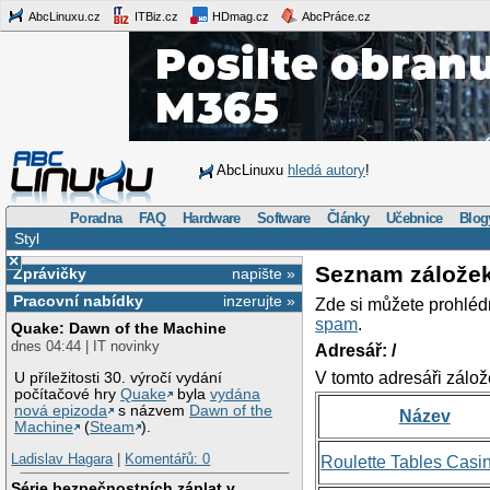
AbcLinuxu.cz
ITBiz.cz
HDmag.cz
AbcPráce.cz
AbcLinuxu
hledá autory
!
Poradna
FAQ
Hardware
Software
Články
Učebnice
Blog
Styl
×
Seznam zálože
Zprávičky
napište »
Pracovní nabídky
inzerujte »
Zde si můžete prohléd
spam
.
Quake: Dawn of the Machine
dnes 04:44 | IT novinky
Adresář: /
V tomto adresáři zálož
U příležitosti 30. výročí vydání
počítačové hry
Quake
byla
vydána
nová epizoda
s názvem
Dawn of the
Název
Machine
(
Steam
).
Ladislav Hagara
|
Komentářů: 0
Roulette Tables Casi
Série bezpečnostních záplat v