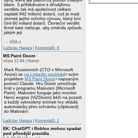
újmy, které její platformy působí mladým
lidem. S přihlédnutím k dřívějšímu
verdiktu tak má společnost celkem
zaplatit 942 milionů dolarů, což je malý
zlomek jejího ročního výnosu, který loni
činil 60 miliard dolarů. Čtvrteční verdikt
firmě také nařizuje, aby změnila způsob,
jakým její
…
více »
Ladislav Hagara
|
Komentářů: 8
MS Paint Doom
včera 12:44 | Humor
Mark Russinovich (CTO v Microsoft
Azure) se
na LinkedIn pochlubil
svým
projektem
MS Paint Doom
napsaným
pomocí Claude. Hru Doom umožňuje
hrát v programu Malování (Microsoft
Paint). Malování funguje jako monitor.
Herní engine (ViZDoom) běží na pozadí
a každý vykreslený snímek hry vkládá
automaticky přes schránku (clipboard)
do Malování.
Ladislav Hagara
|
Komentářů: 2
EK: ChatGPT i Roblox mohou spadat
pod přísnější pravidla