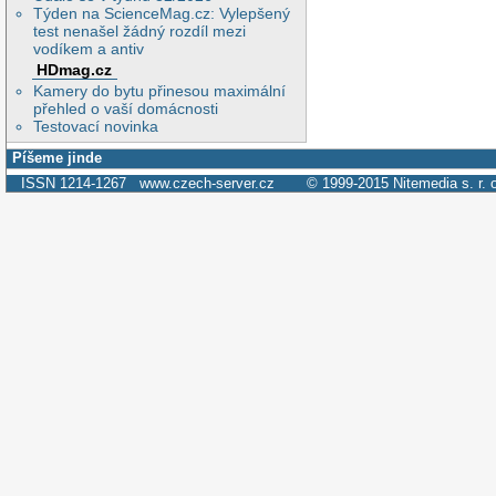
Týden na ScienceMag.cz: Vylepšený
test nenašel žádný rozdíl mezi
vodíkem a antiv
HDmag.cz
Kamery do bytu přinesou maximální
přehled o vaší domácnosti
Testovací novinka
Píšeme jinde
ISSN 1214-1267
www.czech-server.cz
© 1999-2015
Nitemedia s. r. 