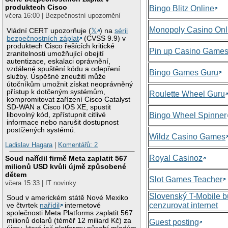
produktech Cisco
Bingo Blitz Online
včera 16:00 | Bezpečnostní upozornění
Monopoly Casino Onl
Vládní CERT upozorňuje (
𝕏
) na
sérii
bezpečnostních záplat
(CVSS 9.9) v
produktech Cisco řešících kritické
Pin up Casino Game
zranitelnosti umožňující obejití
autentizace, eskalaci oprávnění,
vzdálené spuštění kódu a odepření
Bingo Games Guru
služby. Úspěšné zneužití může
útočníkům umožnit získat neoprávněný
přístup k dotčeným systémům,
Roulette Wheel Guru
kompromitovat zařízení Cisco Catalyst
SD-WAN a Cisco IOS XE, spustit
libovolný kód, zpřístupnit citlivé
Bingo Wheel Spinner
informace nebo narušit dostupnost
postižených systémů.
Wildz Casino Games
Ladislav Hagara
|
Komentářů: 2
Royal Casinoz
Soud nařídil firmě Meta zaplatit 567
milionů USD kvůli újmě způsobené
dětem
Slot Games Teacher
včera 15:33 | IT novinky
Slovenský T-Mobile 
Soud v americkém státě Nové Mexiko
cenzurovat internet
ve čtvrtek
nařídil
internetové
společnosti Meta Platforms zaplatit 567
milionů dolarů (téměř 12 miliard Kč) za
Guest posting