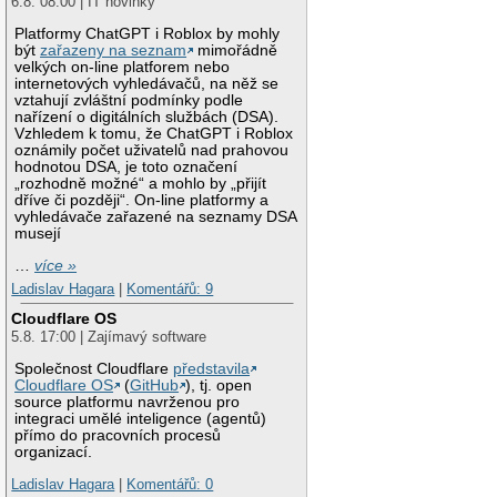
6.8. 08:00 | IT novinky
Platformy ChatGPT i Roblox by mohly
být
zařazeny na seznam
mimořádně
velkých on-line platforem nebo
internetových vyhledávačů, na něž se
vztahují zvláštní podmínky podle
nařízení o digitálních službách (DSA).
Vzhledem k tomu, že ChatGPT i Roblox
oznámily počet uživatelů nad prahovou
hodnotou DSA, je toto označení
„rozhodně možné“ a mohlo by „přijít
dříve či později“. On-line platformy a
vyhledávače zařazené na seznamy DSA
musejí
…
více »
Ladislav Hagara
|
Komentářů: 9
Cloudflare OS
5.8. 17:00 | Zajímavý software
Společnost Cloudflare
představila
Cloudflare OS
(
GitHub
), tj. open
source platformu navrženou pro
integraci umělé inteligence (agentů)
přímo do pracovních procesů
organizací.
Ladislav Hagara
|
Komentářů: 0