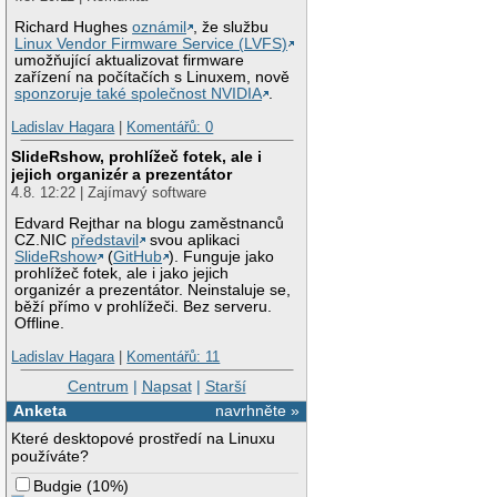
Richard Hughes
oznámil
, že službu
Linux Vendor Firmware Service (LVFS)
umožňující aktualizovat firmware
zařízení na počítačích s Linuxem, nově
sponzoruje také společnost NVIDIA
.
Ladislav Hagara
|
Komentářů: 0
SlideRshow, prohlížeč fotek, ale i
jejich organizér a prezentátor
4.8. 12:22 | Zajímavý software
Edvard Rejthar na blogu zaměstnanců
CZ.NIC
představil
svou aplikaci
SlideRshow
(
GitHub
). Funguje jako
prohlížeč fotek, ale i jako jejich
organizér a prezentátor. Neinstaluje se,
běží přímo v prohlížeči. Bez serveru.
Offline.
Ladislav Hagara
|
Komentářů: 11
Centrum
|
Napsat
|
Starší
Anketa
navrhněte »
Které desktopové prostředí na Linuxu
používáte?
Budgie
(
10%
)