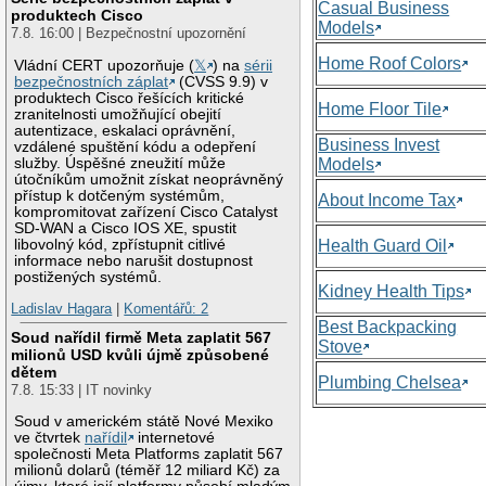
Casual Business
produktech Cisco
Models
7.8. 16:00 | Bezpečnostní upozornění
Home Roof Colors
Vládní CERT upozorňuje (
𝕏
) na
sérii
bezpečnostních záplat
(CVSS 9.9) v
produktech Cisco řešících kritické
Home Floor Tile
zranitelnosti umožňující obejití
autentizace, eskalaci oprávnění,
Business Invest
vzdálené spuštění kódu a odepření
služby. Úspěšné zneužití může
Models
útočníkům umožnit získat neoprávněný
přístup k dotčeným systémům,
About Income Tax
kompromitovat zařízení Cisco Catalyst
SD-WAN a Cisco IOS XE, spustit
libovolný kód, zpřístupnit citlivé
Health Guard Oil
informace nebo narušit dostupnost
postižených systémů.
Kidney Health Tips
Ladislav Hagara
|
Komentářů: 2
Best Backpacking
Soud nařídil firmě Meta zaplatit 567
Stove
milionů USD kvůli újmě způsobené
dětem
Plumbing Chelsea
7.8. 15:33 | IT novinky
Soud v americkém státě Nové Mexiko
ve čtvrtek
nařídil
internetové
společnosti Meta Platforms zaplatit 567
milionů dolarů (téměř 12 miliard Kč) za