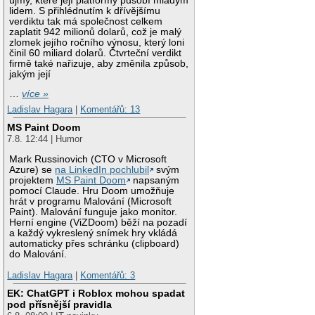
újmy, které její platformy působí mladým
lidem. S přihlédnutím k dřívějšímu
verdiktu tak má společnost celkem
zaplatit 942 milionů dolarů, což je malý
zlomek jejího ročního výnosu, který loni
činil 60 miliard dolarů. Čtvrteční verdikt
firmě také nařizuje, aby změnila způsob,
jakým její
…
více »
Ladislav Hagara
|
Komentářů: 13
MS Paint Doom
7.8. 12:44 | Humor
Mark Russinovich (CTO v Microsoft
Azure) se
na LinkedIn pochlubil
svým
projektem
MS Paint Doom
napsaným
pomocí Claude. Hru Doom umožňuje
hrát v programu Malování (Microsoft
Paint). Malování funguje jako monitor.
Herní engine (ViZDoom) běží na pozadí
a každý vykreslený snímek hry vkládá
automaticky přes schránku (clipboard)
do Malování.
Ladislav Hagara
|
Komentářů: 3
EK: ChatGPT i Roblox mohou spadat
pod přísnější pravidla