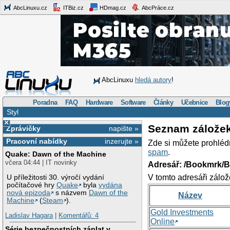
AbcLinuxu.cz
ITBiz.cz
HDmag.cz
AbcPráce.cz
AbcLinuxu
hledá autory
!
Poradna
FAQ
Hardware
Software
Články
Učebnice
Blog
Styl
×
Seznam zálože
Zprávičky
napište »
Pracovní nabídky
inzerujte »
Zde si můžete prohléd
spam
.
Quake: Dawn of the Machine
včera 04:44 | IT novinky
Adresář: /Bookmrk/
V tomto adresáři zálož
U příležitosti 30. výročí vydání
počítačové hry
Quake
byla
vydána
nová epizoda
s názvem
Dawn of the
Název
Machine
(
Steam
).
Gold Investments
Ladislav Hagara
|
Komentářů: 4
Online
Série bezpečnostních záplat v