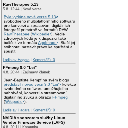
RawTherapee 5.13
5.8. 12:44 | Nová verze
Byla vydána nová verze 5.13
svobodného multiplatformního softwaru
pro konverzi a zpracování digitálních
fotografií primárně ve formátů RAW
RawTherapee
(
Wikipedie
). Vedle
zdrojových kódů je k dispozici také
balíček ve formátu
AppImage
. Stačí jej
stáhnout, nastavit právo ke spuštění a
spustit.
Ladislav Hagara
|
Komentářů: 0
FFmpeg 9.0 "Lei"
4.8. 20:44 | Zajímavý článek
Jean-Baptiste Kempf na svém blogu
představil novou verzi 9.0 "Lei"
kolekce
svobodného softwaru umožňujícího
nahrávání, konverzi a streamovaní
digitálního zvuku a obrazu
FFmpeg
(
Wikipedie
).
Ladislav Hagara
|
Komentářů: 0
NVIDIA sponzorem služby Linux
Vendor Firmware Service (LVFS)
4.8. 20:11 | Komunita