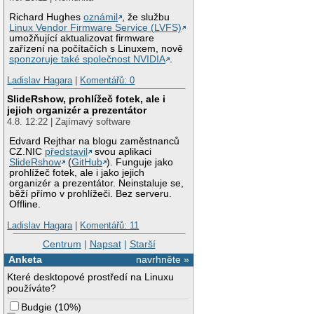
Richard Hughes
oznámil
, že službu
Linux Vendor Firmware Service (LVFS)
umožňující aktualizovat firmware
zařízení na počítačích s Linuxem, nově
sponzoruje také společnost NVIDIA
.
Ladislav Hagara
|
Komentářů: 0
SlideRshow, prohlížeč fotek, ale i
jejich organizér a prezentátor
4.8. 12:22 | Zajímavý software
Edvard Rejthar na blogu zaměstnanců
CZ.NIC
představil
svou aplikaci
SlideRshow
(
GitHub
). Funguje jako
prohlížeč fotek, ale i jako jejich
organizér a prezentátor. Neinstaluje se,
běží přímo v prohlížeči. Bez serveru.
Offline.
Ladislav Hagara
|
Komentářů: 11
Centrum
|
Napsat
|
Starší
Anketa
navrhněte »
Které desktopové prostředí na Linuxu
používáte?
Budgie
(
10%
)