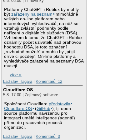
6.8. 08:00 | IT novinky
Platformy ChatGPT i Roblox by mohly
být
zařazeny na seznam
mimořádně
velkých on-line platforem nebo
internetových vyhledávačů, na něž se
vztahují zvláštní podmínky podle
nařízení o digitálních službách (DSA).
Vzhledem k tomu, že ChatGPT i Roblox
oznámily počet uživatelů nad prahovou
hodnotou DSA, je toto označení
„rozhodně možné“ a mohlo by „přijít
dříve či později“. On-line platformy a
vyhledávače zařazené na seznamy DSA
musejí
…
více »
Ladislav Hagara
|
Komentářů: 12
Cloudflare OS
5.8. 17:00 | Zajímavý software
Společnost Cloudflare
představila
Cloudflare OS
(
GitHub
), tj. open
source platformu navrženou pro
integraci umělé inteligence (agentů)
přímo do pracovních procesů
organizací.
Ladislav Hagara
|
Komentářů: 0