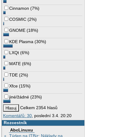
Cinnamon
(
7%
)
COSMIC
(
2%
)
GNOME
(
18%
)
KDE Plasma
(
30%
)
LXQt
(
6%
)
MATE
(
6%
)
TDE
(
2%
)
Xfce
(
15%
)
jiné/žádné
(
23%
)
Celkem 2354 hlasů
Komentářů: 30
, poslední 3.4. 20:20
Rozcestník
AbcLinuxu
Týden na ITBiz: Náklady na