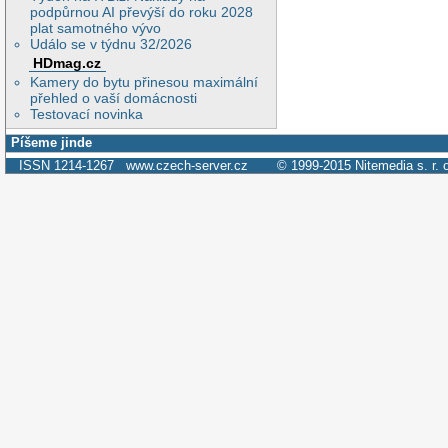
podpůrnou AI převýší do roku 2028
plat samotného vývo
Událo se v týdnu 32/2026
HDmag.cz
Kamery do bytu přinesou maximální
přehled o vaší domácnosti
Testovací novinka
Píšeme jinde
ISSN 1214-1267
www.czech-server.cz
© 1999-2015
Nitemedia s. r. 