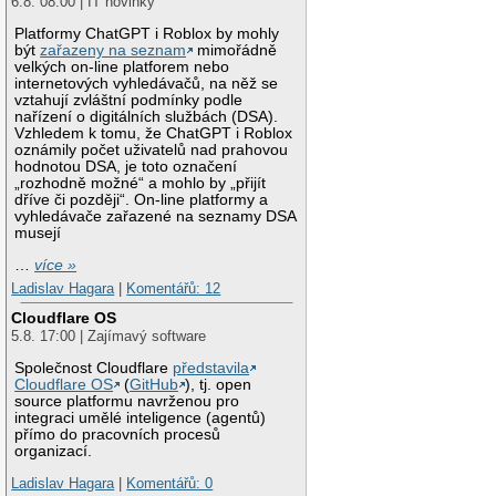
6.8. 08:00 | IT novinky
Platformy ChatGPT i Roblox by mohly
být
zařazeny na seznam
mimořádně
velkých on-line platforem nebo
internetových vyhledávačů, na něž se
vztahují zvláštní podmínky podle
nařízení o digitálních službách (DSA).
Vzhledem k tomu, že ChatGPT i Roblox
oznámily počet uživatelů nad prahovou
hodnotou DSA, je toto označení
„rozhodně možné“ a mohlo by „přijít
dříve či později“. On-line platformy a
vyhledávače zařazené na seznamy DSA
musejí
…
více »
Ladislav Hagara
|
Komentářů: 12
Cloudflare OS
5.8. 17:00 | Zajímavý software
Společnost Cloudflare
představila
Cloudflare OS
(
GitHub
), tj. open
source platformu navrženou pro
integraci umělé inteligence (agentů)
přímo do pracovních procesů
organizací.
Ladislav Hagara
|
Komentářů: 0