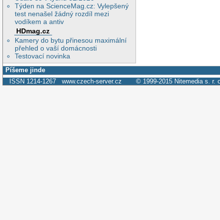
Týden na ScienceMag.cz: Vylepšený
test nenašel žádný rozdíl mezi
vodíkem a antiv
HDmag.cz
Kamery do bytu přinesou maximální
přehled o vaší domácnosti
Testovací novinka
Píšeme jinde
ISSN 1214-1267
www.czech-server.cz
© 1999-2015
Nitemedia s. r. 