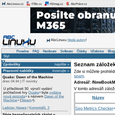
AbcLinuxu.cz
ITBiz.cz
HDmag.cz
AbcPráce.cz
AbcLinuxu
hledá autory
!
Poradna
FAQ
Hardware
Software
Články
Učebnice
Blog
Styl
×
Seznam zálože
Zprávičky
napište »
Pracovní nabídky
inzerujte »
Zde si můžete prohléd
spam
.
Quake: Dawn of the Machine
dnes 04:44 | IT novinky
Adresář: /NewBookM
V tomto adresáři zálož
U příležitosti 30. výročí vydání
počítačové hry
Quake
byla
vydána
nová epizoda
s názvem
Dawn of the
Název
Machine
(
Steam
).
Ladislav Hagara
|
Komentářů: 3
Seo Metrics Checker
Série bezpečnostních záplat v