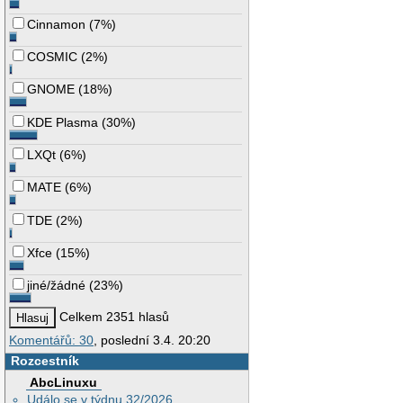
Cinnamon
(
7%
)
COSMIC
(
2%
)
GNOME
(
18%
)
KDE Plasma
(
30%
)
LXQt
(
6%
)
MATE
(
6%
)
TDE
(
2%
)
Xfce
(
15%
)
jiné/žádné
(
23%
)
Celkem 2351 hlasů
Komentářů: 30
, poslední 3.4. 20:20
Rozcestník
AbcLinuxu
Událo se v týdnu 32/2026