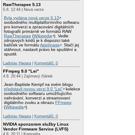
RawTherapee 5.13
5.8. 12:44 | Nová verze
Byla vydána nová verze 5.13
svobodného multiplatformního softwaru
pro konverzi a zpracování digitálních
fotografií primárně ve formátů RAW
RawTherapee
(
Wikipedie
). Vedle
zdrojových kódů je k dispozici také
balíček ve formátu
AppImage
. Stačí jej
stáhnout, nastavit právo ke spuštění a
spustit.
Ladislav Hagara
|
Komentářů: 0
FFmpeg 9.0 "Lei"
4.8. 20:44 | Zajímavý článek
Jean-Baptiste Kempf na svém blogu
představil novou verzi 9.0 "Lei"
kolekce
svobodného softwaru umožňujícího
nahrávání, konverzi a streamovaní
digitálního zvuku a obrazu
FFmpeg
(
Wikipedie
).
Ladislav Hagara
|
Komentářů: 0
NVIDIA sponzorem služby Linux
Vendor Firmware Service (LVFS)
4.8. 20:11 | Komunita