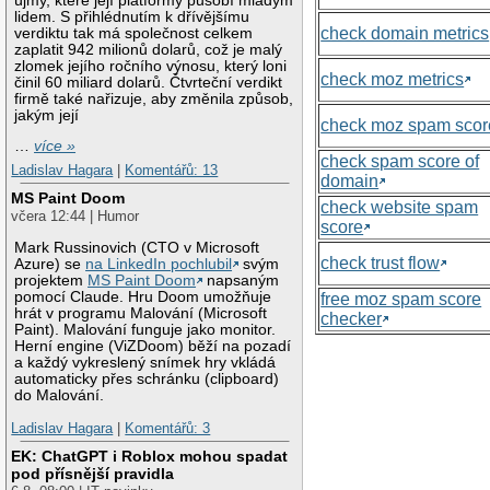
újmy, které její platformy působí mladým
lidem. S přihlédnutím k dřívějšímu
check domain metrics
verdiktu tak má společnost celkem
zaplatit 942 milionů dolarů, což je malý
zlomek jejího ročního výnosu, který loni
check moz metrics
činil 60 miliard dolarů. Čtvrteční verdikt
firmě také nařizuje, aby změnila způsob,
jakým její
check moz spam scor
…
více »
check spam score of
Ladislav Hagara
|
Komentářů: 13
domain
MS Paint Doom
check website spam
včera 12:44 | Humor
score
Mark Russinovich (CTO v Microsoft
check trust flow
Azure) se
na LinkedIn pochlubil
svým
projektem
MS Paint Doom
napsaným
pomocí Claude. Hru Doom umožňuje
free moz spam score
hrát v programu Malování (Microsoft
checker
Paint). Malování funguje jako monitor.
Herní engine (ViZDoom) běží na pozadí
a každý vykreslený snímek hry vkládá
automaticky přes schránku (clipboard)
do Malování.
Ladislav Hagara
|
Komentářů: 3
EK: ChatGPT i Roblox mohou spadat
pod přísnější pravidla