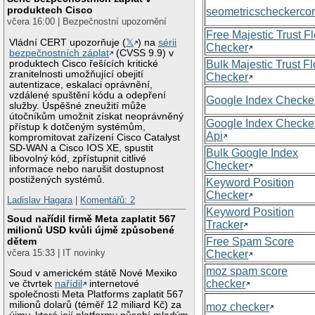
produktech Cisco
seometricscheckerc
včera 16:00 | Bezpečnostní upozornění
Free Majestic Trust F
Vládní CERT upozorňuje (
𝕏
) na
sérii
Checker
bezpečnostních záplat
(CVSS 9.9) v
produktech Cisco řešících kritické
Bulk Majestic Trust F
zranitelnosti umožňující obejití
Checker
autentizace, eskalaci oprávnění,
vzdálené spuštění kódu a odepření
Google Index Checke
služby. Úspěšné zneužití může
útočníkům umožnit získat neoprávněný
Google Index Checke
přístup k dotčeným systémům,
Api
kompromitovat zařízení Cisco Catalyst
SD-WAN a Cisco IOS XE, spustit
Bulk Google Index
libovolný kód, zpřístupnit citlivé
Checker
informace nebo narušit dostupnost
postižených systémů.
Keyword Position
Checker
Ladislav Hagara
|
Komentářů: 2
Keyword Position
Soud nařídil firmě Meta zaplatit 567
Tracker
milionů USD kvůli újmě způsobené
Free Spam Score
dětem
včera 15:33 | IT novinky
Checker
moz spam score
Soud v americkém státě Nové Mexiko
checker
ve čtvrtek
nařídil
internetové
společnosti Meta Platforms zaplatit 567
milionů dolarů (téměř 12 miliard Kč) za
moz checker