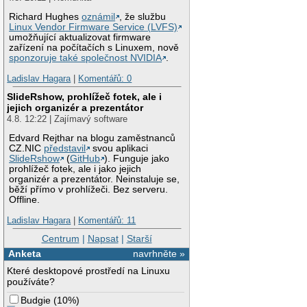
Richard Hughes
oznámil
, že službu
Linux Vendor Firmware Service (LVFS)
umožňující aktualizovat firmware
zařízení na počítačích s Linuxem, nově
sponzoruje také společnost NVIDIA
.
Ladislav Hagara
|
Komentářů: 0
SlideRshow, prohlížeč fotek, ale i
jejich organizér a prezentátor
4.8. 12:22 | Zajímavý software
Edvard Rejthar na blogu zaměstnanců
CZ.NIC
představil
svou aplikaci
SlideRshow
(
GitHub
). Funguje jako
prohlížeč fotek, ale i jako jejich
organizér a prezentátor. Neinstaluje se,
běží přímo v prohlížeči. Bez serveru.
Offline.
Ladislav Hagara
|
Komentářů: 11
Centrum
|
Napsat
|
Starší
Anketa
navrhněte »
Které desktopové prostředí na Linuxu
používáte?
Budgie
(
10%
)