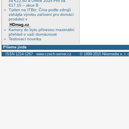
za €22,50 a Office 2024 Pro za
€17,15 – akce B
Týden na ITBiz: Čína podle zdrojů
zahájila výrobu zařízení pro domácí
produkci v
HDmag.cz
Kamery do bytu přinesou maximální
přehled o vaší domácnosti
Testovací novinka
Píšeme jinde
ISSN 1214-1267
www.czech-server.cz
© 1999-2015
Nitemedia s. r. 