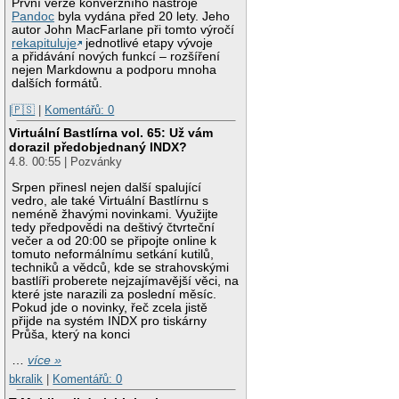
První verze konverzního nástroje
Pandoc
byla vydána před 20 lety. Jeho
autor John MacFarlane při tomto výročí
rekapituluje
jednotlivé etapy vývoje
a přidávání nových funkcí – rozšíření
nejen Markdownu a podporu mnoha
dalších formátů.
|🇵🇸
|
Komentářů: 0
Virtuální Bastlírna vol. 65: Už vám
dorazil předobjednaný INDX?
4.8. 00:55 | Pozvánky
Srpen přinesl nejen další spalující
vedro, ale také Virtuální Bastlírnu s
neméně žhavými novinkami. Využijte
tedy předpovědi na deštivý čtvrteční
večer a od 20:00 se připojte online k
tomuto neformálnímu setkání kutilů,
techniků a vědců, kde se strahovskými
bastlíři proberete nejzajímavější věci, na
které jste narazili za poslední měsíc.
Pokud jde o novinky, řeč zcela jistě
přijde na systém INDX pro tiskárny
Průša, který na konci
…
více »
bkralik
|
Komentářů: 0