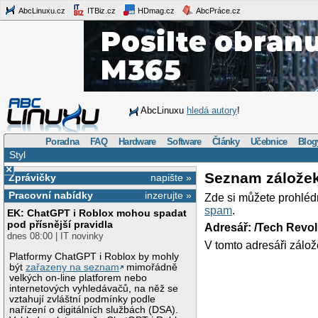
AbcLinuxu.cz
ITBiz.cz
HDmag.cz
AbcPráce.cz
AbcLinuxu
hledá autory
!
Poradna
FAQ
Hardware
Software
Články
Učebnice
Blog
Styl
×
Seznam zálože
Zprávičky
napište »
Pracovní nabídky
inzerujte »
Zde si můžete prohléd
spam
.
EK: ChatGPT i Roblox mohou spadat
pod přísnější pravidla
Adresář: /Tech Revo
dnes 08:00 | IT novinky
V tomto adresáři zálož
Platformy ChatGPT i Roblox by mohly
být
zařazeny na seznam
mimořádně
velkých on-line platforem nebo
internetových vyhledávačů, na něž se
vztahují zvláštní podmínky podle
nařízení o digitálních službách (DSA).