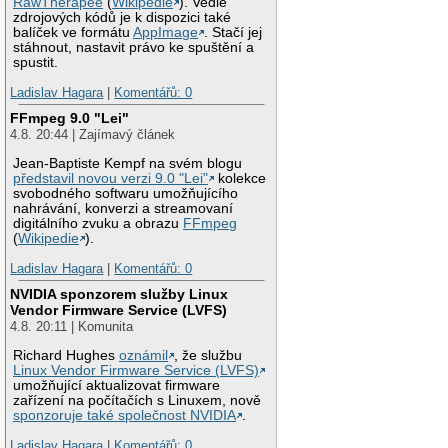
RawTherapee
(
Wikipedie
). Vedle
zdrojových kódů je k dispozici také
balíček ve formátu
AppImage
. Stačí jej
stáhnout, nastavit právo ke spuštění a
spustit.
Ladislav Hagara
|
Komentářů: 0
FFmpeg 9.0 "Lei"
4.8. 20:44 | Zajímavý článek
Jean-Baptiste Kempf na svém blogu
představil novou verzi 9.0 "Lei"
kolekce
svobodného softwaru umožňujícího
nahrávání, konverzi a streamovaní
digitálního zvuku a obrazu
FFmpeg
(
Wikipedie
).
Ladislav Hagara
|
Komentářů: 0
NVIDIA sponzorem služby Linux
Vendor Firmware Service (LVFS)
4.8. 20:11 | Komunita
Richard Hughes
oznámil
, že službu
Linux Vendor Firmware Service (LVFS)
umožňující aktualizovat firmware
zařízení na počítačích s Linuxem, nově
sponzoruje také společnost NVIDIA
.
Ladislav Hagara
|
Komentářů: 0