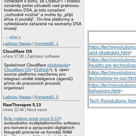
Vzhledem k tomu, že ChatGPT i Roblox
oznámily počet uživatelů nad prahovou
hodnotou DSA, je toto označení
„rozhodně možné“ a mohlo by „přijít
dříve či později“. On-line platformy a
vyhledávače zařazené na seznamy DSA
musejí
…
více »
Ladislav Hagara
|
Komentářů: 1
https://techrevolutio
Cloudflare OS
and-strategies.html
včera 17:00 | Zajímavý software
https://techrevoluti
Společnost Cloudflare
představila
healthcare-technology
Cloudflare OS
(
GitHub
), tj. open
https://techrevolutio
source platformu navrženou pro
technology-in-our.htm
integraci umělé inteligence (agentů)
přímo do pracovních procesů
https://techrevolutio
organizací.
behaviors.html
Ladislav Hagara
|
Komentářů: 0
Tech Revolutions Ne
RawTherapee 5.13
včera 12:44 | Nová verze
Byla vydána nová verze 5.13
svobodného multiplatformního softwaru
pro konverzi a zpracování digitálních
fotografií primárně ve formátů RAW