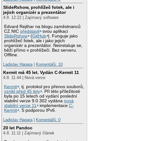
SlideRshow, prohlížeč fotek, ale i
jejich organizér a prezentátor
4.8. 12:22 | Zajímavý software
Edvard Rejthar na blogu zaměstnanců
CZ.NIC
představil
svou aplikaci
SlideRshow
(
GitHub
). Funguje jako
prohlížeč fotek, ale i jako jejich
organizér a prezentátor. Neinstaluje se,
běží přímo v prohlížeči. Bez serveru.
Offline.
Ladislav Hagara
|
Komentářů: 10
Kermit má 45 let. Vydán C-Kermit 11
4.8. 11:44 | Nová verze
Kermit
, tj. protokol pro přenos souborů,
vznikl před 45 lety
. Při této příležitosti
byla po 15 letech od vydání poslední
stabilní verze 9.0.302 vydána
nová
stabilní verze 11
implementace
C-
Kermit
. S podporou IPv6.
Ladislav Hagara
|
Komentářů: 0
20 let Pandoc
4.8. 11:11 | Zajímavý článek