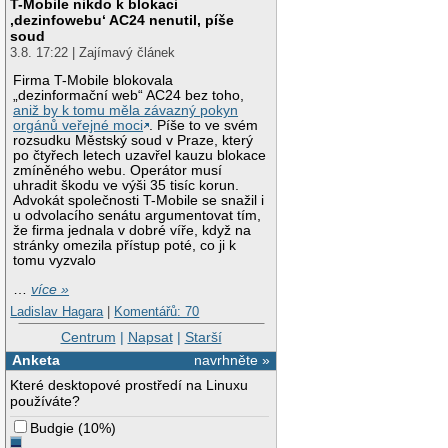
T-Mobile nikdo k blokaci
‚dezinfowebu‘ AC24 nenutil, píše
soud
3.8. 17:22 | Zajímavý článek
Firma T-Mobile blokovala
„dezinformační web“ AC24 bez toho,
aniž by k tomu měla závazný pokyn
orgánů veřejné moci
. Píše to ve svém
rozsudku Městský soud v Praze, který
po čtyřech letech uzavřel kauzu blokace
zmíněného webu. Operátor musí
uhradit škodu ve výši 35 tisíc korun.
Advokát společnosti T-Mobile se snažil i
u odvolacího senátu argumentovat tím,
že firma jednala v dobré víře, když na
stránky omezila přístup poté, co ji k
tomu vyzvalo
…
více »
Ladislav Hagara
|
Komentářů: 70
Centrum
|
Napsat
|
Starší
Anketa
navrhněte »
Které desktopové prostředí na Linuxu
používáte?
Budgie
(
10%
)