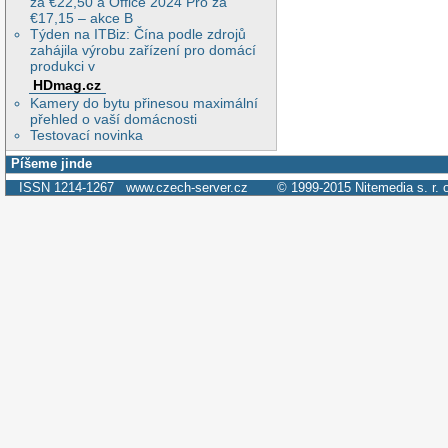
za €22,50 a Office 2024 Pro za
€17,15 – akce B
Týden na ITBiz: Čína podle zdrojů
zahájila výrobu zařízení pro domácí
produkci v
HDmag.cz
Kamery do bytu přinesou maximální
přehled o vaší domácnosti
Testovací novinka
Píšeme jinde
ISSN 1214-1267
www.czech-server.cz
© 1999-2015
Nitemedia s. r. 