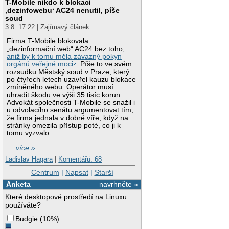
T-Mobile nikdo k blokaci
‚dezinfowebu‘ AC24 nenutil, píše
soud
3.8. 17:22 | Zajímavý článek
Firma T-Mobile blokovala
„dezinformační web“ AC24 bez toho,
aniž by k tomu měla závazný pokyn
orgánů veřejné moci
. Píše to ve svém
rozsudku Městský soud v Praze, který
po čtyřech letech uzavřel kauzu blokace
zmíněného webu. Operátor musí
uhradit škodu ve výši 35 tisíc korun.
Advokát společnosti T-Mobile se snažil i
u odvolacího senátu argumentovat tím,
že firma jednala v dobré víře, když na
stránky omezila přístup poté, co ji k
tomu vyzvalo
…
více »
Ladislav Hagara
|
Komentářů: 68
Centrum
|
Napsat
|
Starší
Anketa
navrhněte »
Které desktopové prostředí na Linuxu
používáte?
Budgie
(
10%
)