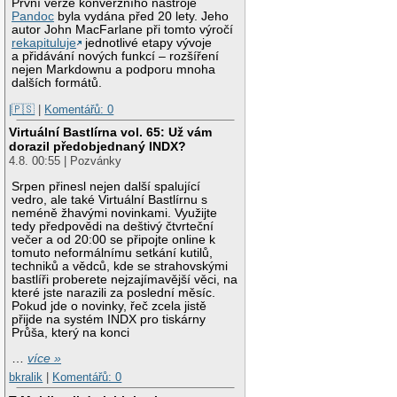
První verze konverzního nástroje
Pandoc
byla vydána před 20 lety. Jeho
autor John MacFarlane při tomto výročí
rekapituluje
jednotlivé etapy vývoje
a přidávání nových funkcí – rozšíření
nejen Markdownu a podporu mnoha
dalších formátů.
|🇵🇸
|
Komentářů: 0
Virtuální Bastlírna vol. 65: Už vám
dorazil předobjednaný INDX?
4.8. 00:55 | Pozvánky
Srpen přinesl nejen další spalující
vedro, ale také Virtuální Bastlírnu s
neméně žhavými novinkami. Využijte
tedy předpovědi na deštivý čtvrteční
večer a od 20:00 se připojte online k
tomuto neformálnímu setkání kutilů,
techniků a vědců, kde se strahovskými
bastlíři proberete nejzajímavější věci, na
které jste narazili za poslední měsíc.
Pokud jde o novinky, řeč zcela jistě
přijde na systém INDX pro tiskárny
Průša, který na konci
…
více »
bkralik
|
Komentářů: 0