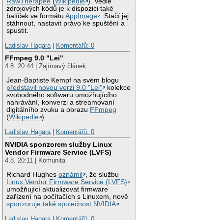
RawTherapee
(
Wikipedie
). Vedle
zdrojových kódů je k dispozici také
balíček ve formátu
AppImage
. Stačí jej
stáhnout, nastavit právo ke spuštění a
spustit.
Ladislav Hagara
|
Komentářů: 0
FFmpeg 9.0 "Lei"
4.8. 20:44 | Zajímavý článek
Jean-Baptiste Kempf na svém blogu
představil novou verzi 9.0 "Lei"
kolekce
svobodného softwaru umožňujícího
nahrávání, konverzi a streamovaní
digitálního zvuku a obrazu
FFmpeg
(
Wikipedie
).
Ladislav Hagara
|
Komentářů: 0
NVIDIA sponzorem služby Linux
Vendor Firmware Service (LVFS)
4.8. 20:11 | Komunita
Richard Hughes
oznámil
, že službu
Linux Vendor Firmware Service (LVFS)
umožňující aktualizovat firmware
zařízení na počítačích s Linuxem, nově
sponzoruje také společnost NVIDIA
.
Ladislav Hagara
|
Komentářů: 0