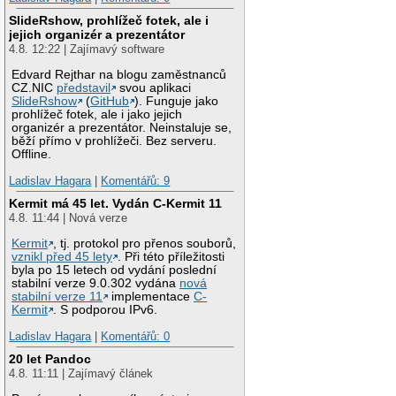
SlideRshow, prohlížeč fotek, ale i
jejich organizér a prezentátor
4.8. 12:22 | Zajímavý software
Edvard Rejthar na blogu zaměstnanců
CZ.NIC
představil
svou aplikaci
SlideRshow
(
GitHub
). Funguje jako
prohlížeč fotek, ale i jako jejich
organizér a prezentátor. Neinstaluje se,
běží přímo v prohlížeči. Bez serveru.
Offline.
Ladislav Hagara
|
Komentářů: 9
Kermit má 45 let. Vydán C-Kermit 11
4.8. 11:44 | Nová verze
Kermit
, tj. protokol pro přenos souborů,
vznikl před 45 lety
. Při této příležitosti
byla po 15 letech od vydání poslední
stabilní verze 9.0.302 vydána
nová
stabilní verze 11
implementace
C-
Kermit
. S podporou IPv6.
Ladislav Hagara
|
Komentářů: 0
20 let Pandoc
4.8. 11:11 | Zajímavý článek