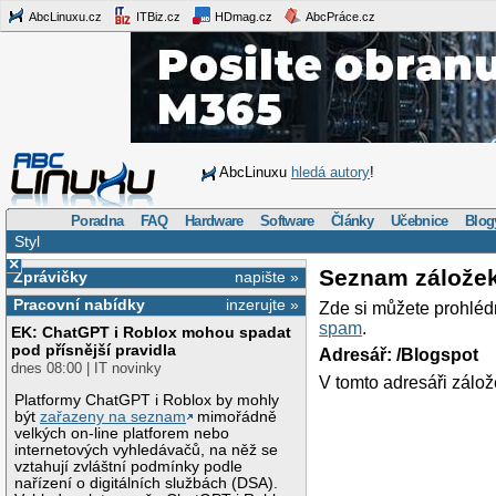
AbcLinuxu.cz
ITBiz.cz
HDmag.cz
AbcPráce.cz
AbcLinuxu
hledá autory
!
Poradna
FAQ
Hardware
Software
Články
Učebnice
Blog
Styl
×
Seznam zálože
Zprávičky
napište »
Pracovní nabídky
inzerujte »
Zde si můžete prohléd
spam
.
EK: ChatGPT i Roblox mohou spadat
pod přísnější pravidla
Adresář: /Blogspot
dnes 08:00 | IT novinky
V tomto adresáři zálož
Platformy ChatGPT i Roblox by mohly
být
zařazeny na seznam
mimořádně
velkých on-line platforem nebo
internetových vyhledávačů, na něž se
vztahují zvláštní podmínky podle
nařízení o digitálních službách (DSA).