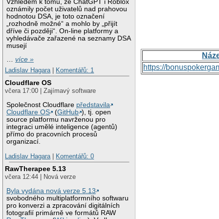
Vzhledem k tomu, že ChatGPT i Roblox
oznámily počet uživatelů nad prahovou
hodnotou DSA, je toto označení
„rozhodně možné“ a mohlo by „přijít
dříve či později“. On-line platformy a
vyhledávače zařazené na seznamy DSA
musejí
Náz
…
více »
https://bonuspokerga
Ladislav Hagara
|
Komentářů: 1
Cloudflare OS
včera 17:00 | Zajímavý software
Společnost Cloudflare
představila
Cloudflare OS
(
GitHub
), tj. open
source platformu navrženou pro
integraci umělé inteligence (agentů)
přímo do pracovních procesů
organizací.
Ladislav Hagara
|
Komentářů: 0
RawTherapee 5.13
včera 12:44 | Nová verze
Byla vydána nová verze 5.13
svobodného multiplatformního softwaru
pro konverzi a zpracování digitálních
fotografií primárně ve formátů RAW