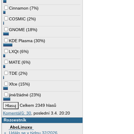
Cinnamon
(
7%
)
COSMIC
(
2%
)
GNOME
(
18%
)
KDE Plasma
(
30%
)
LXQt
(
6%
)
MATE
(
6%
)
TDE
(
2%
)
Xfce
(
15%
)
jiné/žádné
(
23%
)
Celkem 2349 hlasů
Komentářů: 30
, poslední 3.4. 20:20
Rozcestník
AbcLinuxu
Událo se v týdnu 32/2026