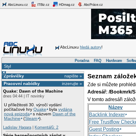
AbcLinuxu.cz
ITBiz.cz
HDmag.cz
AbcPráce.cz
AbcLinuxu
hledá autory
!
Poradna
FAQ
Hardware
Softw
Styl
×
Seznam zálože
Zprávičky
napište »
Pracovní nabídky
inzerujte »
Zde si můžete prohléd
Quake: Dawn of the Machine
Adresář: /Bookmrk/S
dnes 04:44 | IT novinky
V tomto adresáři zálož
U příležitosti 30. výročí vydání
Název
počítačové hry
Quake
byla
vydána
nová epizoda
s názvem
Dawn of the
Backlink Indexer
Machine
(
Steam
).
Free Trustflow Check
Ladislav Hagara
|
Komentářů: 2
Guest Posting
Série bezpečnostních záplat v