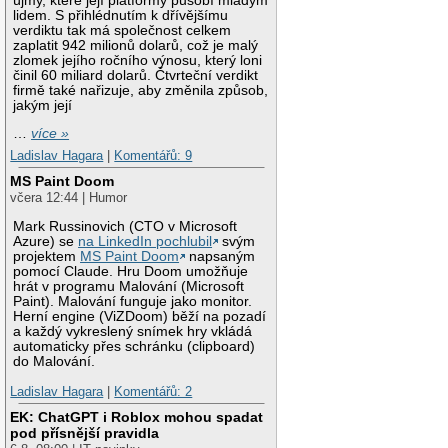
újmy, které její platformy působí mladým
lidem. S přihlédnutím k dřívějšímu
verdiktu tak má společnost celkem
zaplatit 942 milionů dolarů, což je malý
zlomek jejího ročního výnosu, který loni
činil 60 miliard dolarů. Čtvrteční verdikt
firmě také nařizuje, aby změnila způsob,
jakým její
…
více »
Ladislav Hagara
|
Komentářů: 9
MS Paint Doom
včera 12:44 | Humor
Mark Russinovich (CTO v Microsoft
Azure) se
na LinkedIn pochlubil
svým
projektem
MS Paint Doom
napsaným
pomocí Claude. Hru Doom umožňuje
hrát v programu Malování (Microsoft
Paint). Malování funguje jako monitor.
Herní engine (ViZDoom) běží na pozadí
a každý vykreslený snímek hry vkládá
automaticky přes schránku (clipboard)
do Malování.
Ladislav Hagara
|
Komentářů: 2
EK: ChatGPT i Roblox mohou spadat
pod přísnější pravidla