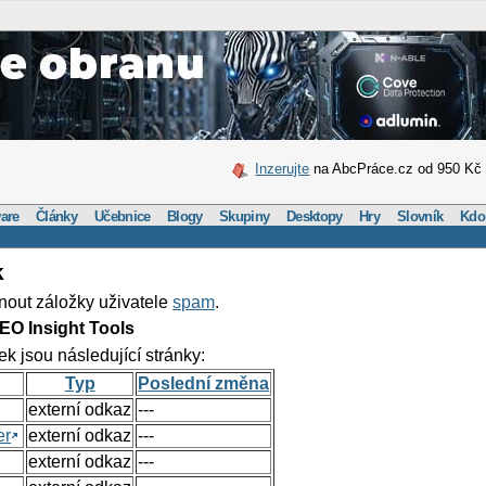
Inzerujte
na AbcPráce.cz od 950 Kč
are
Články
Učebnice
Blogy
Skupiny
Desktopy
Hry
Slovník
Kdo
k
nout záložky uživatele
spam
.
EO Insight Tools
ek jsou následující stránky:
Typ
Poslední změna
externí odkaz
---
er
externí odkaz
---
externí odkaz
---