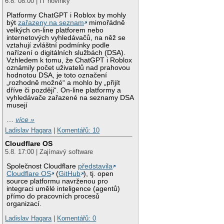
6.8. 08:00 | IT novinky
Platformy ChatGPT i Roblox by mohly
být
zařazeny na seznam
mimořádně
velkých on-line platforem nebo
internetových vyhledávačů, na něž se
vztahují zvláštní podmínky podle
nařízení o digitálních službách (DSA).
Vzhledem k tomu, že ChatGPT i Roblox
oznámily počet uživatelů nad prahovou
hodnotou DSA, je toto označení
„rozhodně možné“ a mohlo by „přijít
dříve či později“. On-line platformy a
vyhledávače zařazené na seznamy DSA
musejí
…
více »
Ladislav Hagara
|
Komentářů: 10
Cloudflare OS
5.8. 17:00 | Zajímavý software
Společnost Cloudflare
představila
Cloudflare OS
(
GitHub
), tj. open
source platformu navrženou pro
integraci umělé inteligence (agentů)
přímo do pracovních procesů
organizací.
Ladislav Hagara
|
Komentářů: 0