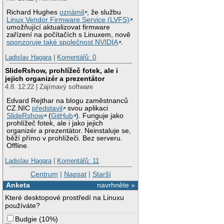
Richard Hughes
oznámil
, že službu
Linux Vendor Firmware Service (LVFS)
umožňující aktualizovat firmware
zařízení na počítačích s Linuxem, nově
sponzoruje také společnost NVIDIA
.
Ladislav Hagara
|
Komentářů: 0
SlideRshow, prohlížeč fotek, ale i
jejich organizér a prezentátor
4.8. 12:22 | Zajímavý software
Edvard Rejthar na blogu zaměstnanců
CZ.NIC
představil
svou aplikaci
SlideRshow
(
GitHub
). Funguje jako
prohlížeč fotek, ale i jako jejich
organizér a prezentátor. Neinstaluje se,
běží přímo v prohlížeči. Bez serveru.
Offline.
Ladislav Hagara
|
Komentářů: 11
Centrum
|
Napsat
|
Starší
Anketa
navrhněte »
Které desktopové prostředí na Linuxu
používáte?
Budgie
(
10%
)