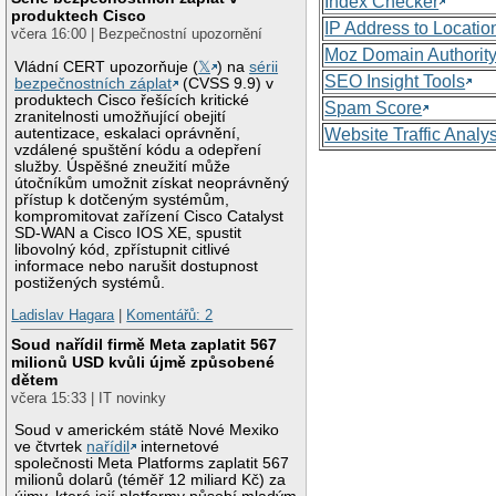
Index Checker
produktech Cisco
IP Address to Locatio
včera 16:00 | Bezpečnostní upozornění
Moz Domain Authorit
Vládní CERT upozorňuje (
𝕏
) na
sérii
SEO Insight Tools
bezpečnostních záplat
(CVSS 9.9) v
produktech Cisco řešících kritické
Spam Score
zranitelnosti umožňující obejití
autentizace, eskalaci oprávnění,
Website Traffic Analy
vzdálené spuštění kódu a odepření
služby. Úspěšné zneužití může
útočníkům umožnit získat neoprávněný
přístup k dotčeným systémům,
kompromitovat zařízení Cisco Catalyst
SD-WAN a Cisco IOS XE, spustit
libovolný kód, zpřístupnit citlivé
informace nebo narušit dostupnost
postižených systémů.
Ladislav Hagara
|
Komentářů: 2
Soud nařídil firmě Meta zaplatit 567
milionů USD kvůli újmě způsobené
dětem
včera 15:33 | IT novinky
Soud v americkém státě Nové Mexiko
ve čtvrtek
nařídil
internetové
společnosti Meta Platforms zaplatit 567
milionů dolarů (téměř 12 miliard Kč) za