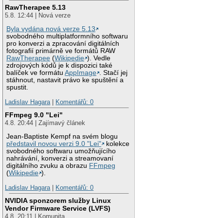
RawTherapee 5.13
5.8. 12:44 | Nová verze
Byla vydána nová verze 5.13
svobodného multiplatformního softwaru
pro konverzi a zpracování digitálních
fotografií primárně ve formátů RAW
RawTherapee
(
Wikipedie
). Vedle
zdrojových kódů je k dispozici také
balíček ve formátu
AppImage
. Stačí jej
stáhnout, nastavit právo ke spuštění a
spustit.
Ladislav Hagara
|
Komentářů: 0
FFmpeg 9.0 "Lei"
4.8. 20:44 | Zajímavý článek
Jean-Baptiste Kempf na svém blogu
představil novou verzi 9.0 "Lei"
kolekce
svobodného softwaru umožňujícího
nahrávání, konverzi a streamovaní
digitálního zvuku a obrazu
FFmpeg
(
Wikipedie
).
Ladislav Hagara
|
Komentářů: 0
NVIDIA sponzorem služby Linux
Vendor Firmware Service (LVFS)
4.8. 20:11 | Komunita