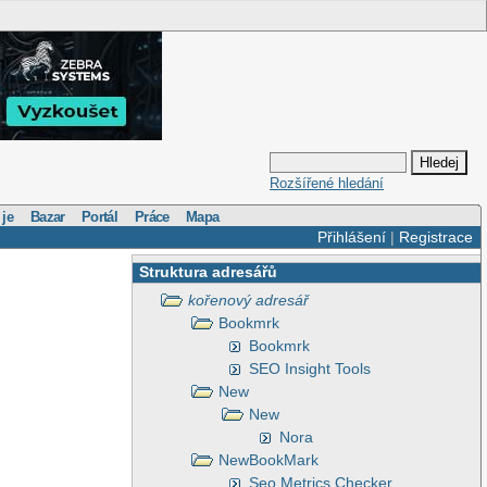
Rozšířené hledání
 je
Bazar
Portál
Práce
Mapa
Přihlášení
|
Registrace
Struktura adresářů
kořenový adresář
Bookmrk
Bookmrk
SEO Insight Tools
New
New
Nora
NewBookMark
Seo Metrics Checker